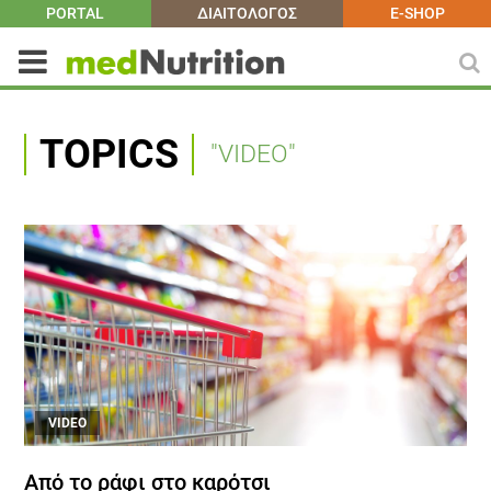
PORTAL
ΔΙΑΙΤΟΛΟΓΟΣ
E-SHOP
TOPICS
"VIDEO"
VIDEO
Aπό το ράφι στο καρότσι