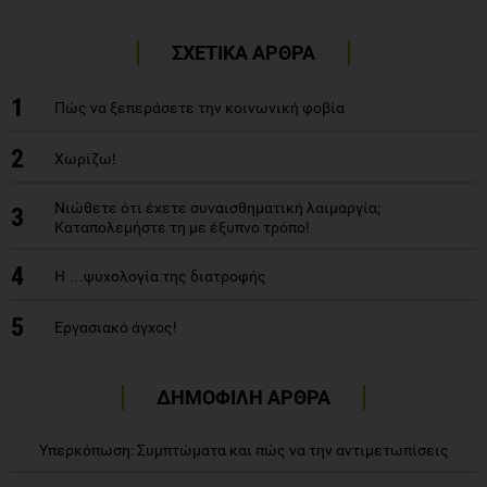
ΣΧΕΤΙΚΑ ΑΡΘΡΑ
1
Πώς να ξεπεράσετε την κοινωνική φοβία
2
Χωρίζω!
Νιώθετε ότι έχετε συναισθηματική λαιμαργία;
3
Καταπολεμήστε τη με έξυπνο τρόπο!
4
Η …ψυχολογία της διατροφής
5
Εργασιακό άγχος!
ΔΗΜΟΦΙΛΗ ΑΡΘΡΑ
Υπερκόπωση: Συμπτώματα και πώς να την αντιμετωπίσεις