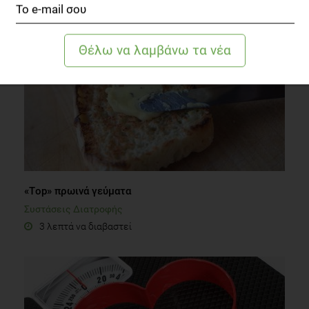
1 λεπτό να διαβαστεί
«Τop» πρωινά γεύματα
Συστάσεις Διατροφής
3 λεπτά να διαβαστεί