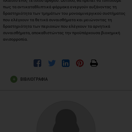
πλαίσιο ενός τέτοιου άρθρου. Ωστόσο, θα πρέπει να τονίσουμε
πως τα αντικαταθλιπτικά φάρμακα ενεργούν αυξάνοντας τη
δραστηριότητα των τμημάτων του μονοαμινεργικού συστήματος
που ελέγχουν τα θετικά συναισθήματα και μειώνοντας τη
δραστηριότητα των περιοχών που ελέγχουν τα αρνητικά
συναισθήματα, αποκαθιστώντας την προϋπάρχουσα βιοχημική
ανισορροπία.
ΒΙΒΛΙΟΓΡΑΦΙΑ
Michalak ΕΕ & Lam WR. Breaking the Myths: New Treatment
Approaches for Chronic Depression. Canadian Journal of
Psychiatry. Vol 47;No 7;September 2002.
Gilbert P. (1999) Ξεπερνώντας την κατάθλιψη: ένας οδηγός
αυτοβοήθειας με γνωστικές συμπεριφορικες τεχνικές.
Αθήνα: Ελληνικά Γράμματα.