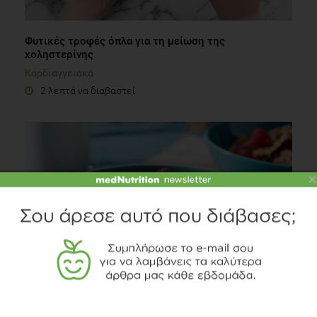
Φυτικές τροφές όπλα για τη μείωση της
χοληστερίνης
Καρδιαγγειακά
2 λεπτά να διαβαστεί
×
«Ολική» υγεία!
Διατροφή