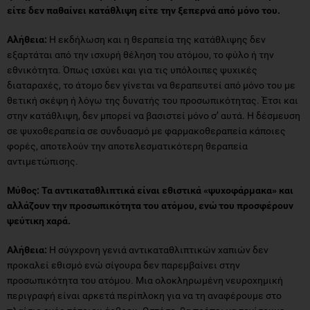
είτε δεν παθαίνει κατάθλιψη είτε την ξεπερνά από μόνο του.
Αλήθεια:
Η εκδήλωση και η θεραπεία της κατάθλιψης δεν
εξαρτάται από την ισχυρή θέληση του ατόμου, το φύλο ή την
εθνικότητα. Όπως ισχύει και για τις υπόλοιπες ψυχικές
διαταραχές, το άτομο δεν γίνεται να θεραπευτεί από μόνο του με
θετική σκέψη ή λόγω της δυνατής του προσωπικότητας. Έτσι και
στην κατάθλιψη, δεν μπορεί να βασιστεί μόνο σ’ αυτά. Η δέσμευση
σε ψυχοθεραπεία σε συνδυασμό με φαρμακοθεραπεία κάποιες
φορές, αποτελούν την αποτελεσματικότερη θεραπεία
αντιμετώπισης.
Μύθος: Τα αντικαταθλιπτικά είναι εθιστικά «ψυχοφάρμακα» και
αλλάζουν την προσωπικότητα του ατόμου, ενώ του προσφέρουν
ψεύτικη χαρά.
Αλήθεια:
Η σύγχρονη γενιά αντικαταθλιπτικών χαπιών δεν
προκαλεί εθισμό ενώ σίγουρα δεν παρεμβαίνει στην
προσωπικότητα του ατόμου. Μια ολοκληρωμένη νευροχημική
περιγραφή είναι αρκετά περίπλοκη για να τη αναφέρουμε στο