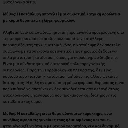
ψυχολογικά αίτια.
Μύθος: Η κατάθλιψη αποτελεί μια σωματική, ιατρική αρρώστια
με κύρια θεραπεία τη λήψη φαρμάκων.
Αλήθεια:
Ενώ κάποια διαφημιστική προπαγάνδα προερχόμενη από
τις φαρμακευτικές εταιρίες απλοποιεί την κατάθλιψη
παρουσιάζοντας την ως ιατρική νόσο, η κατάθλιψη δεν αποτελεί-
σύμφωνα με τα σύγχρονα ερευνητικά επιστημονικά δεδομένα-
απλά μια ιατρική κατάσταση, όπως για παράδειγμα ο διαβήτης.
Είναι μια σύνθετη ψυχική διαταραχή πολυπαραγοντικής
αιτιολογίας. Παρά τη νευροβιολογική πλευρά της, δεν είναι
περισσότερο «ιατρική» κατάσταση απ’ όλες τις άλλες ψυχικές
διαταραχές. Η απλή αντιμετώπιση μέσω φαρμακοθεραπείας είναι
πολύ πιθανό να αποτύχει αν δεν συνοδεύεται από αλλαγή στους
ψυχολογικούς μηχανισμούς που προκαλούν και διατηρούν τις
καταθλιπτικές δομές.
Μύθος: Η κατάθλιψη είναι θέμα αδυναμίας χαρακτήρα, ενώ
συνήθως αφορά τις γυναίκες τους ηλικιωμένους και τους…
ηττημένους! Ένα άτομο με ισχυρό χαρακτήρα, νέο και δυναμικό,