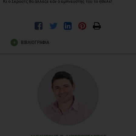
Κι ο Σκρούτζ θα άλλαζε εάν ο εμπνευστής του το ήθελε!
ΒΙΒΛΙΟΓΡΑΦΙΑ
Deepak Chopra, 2019.
Η ψυχή της ηγεσίας
. Εκδόσεις:
Ασημάκης.