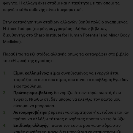
φαγητό. Η αλλαγή έχει στάδια και η ταχύτητα με την οποία τα
περνά ο κάθε ασθενής είναι διαφορετική.
Στην κατανόηση των σταδίων αλλαγών βοηθά πολύ ο αγαπημένος
Ντίπακ Τσόπρα (ιατρός, συγγραφέας πλήθους βιβλίων,
διευθυντής στο Sharp Institute for Human Potential and Mind/ Body
Medicine).
Παραθέτω τα έξι στάδια αλλαγής όπως τα καταγράφει στο βιβλίο
του «Η ψυχή της ηγεσίας»:
Είμαι κολλημένος:
είμαι συνηθισμένος να ενεργώ έτσι,
ταιριάζει με αυτό που είμαι, που είναι το πρόβλημα; Εγώ δεν
έχω πρόβλημα.
Πρώτες αμφιβολίες:
δε νομίζω ότι αντιδρώ σωστά, έχω
τύψεις. Νιώθω ότι δεν μπορώ να ελέγξω τον εαυτό μου,
εύχομαι να μπορούσα.
Αυτοαμφισβήτηση:
πρέπει να σταματήσω ν’ αντιδρώ έτσι, αν
πρέπει να αλλάξω τέτοιες συνήθειες πρέπει να τις διώξω.
Επιδίωξη αλλαγής:
πιάνω τον εαυτό μου να αντιδρά στις
κακές συνήθειες, κάνω ό,τι μπορώ για να σταματήσω. Οι