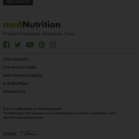
Η σωστή διατροφή προσφέρει Υγεία
Ποιοι Είμαστε
Συντακτική Ομάδα
Διαιτολογικά Γραφεία
e- Βιβλιοθήκη
Επικοινωνία
© 2026 medNutrition.gr. All rights reserved.
Το medNutrition δεν παρέχει ιατρικές συμβουλές, διαγνώσεις ή θεραπείες.
Δείτε
περισσότερες πληροφορίες
.
DESIGN: