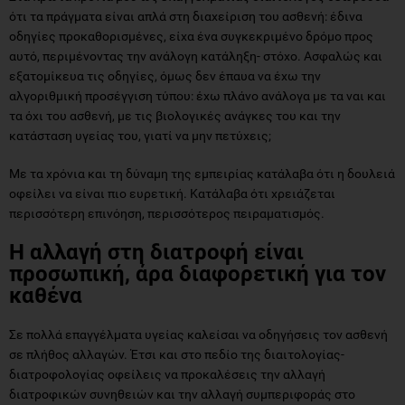
ότι τα πράγματα είναι απλά στη διαχείριση του ασθενή: έδινα
οδηγίες προκαθορισμένες, είχα ένα συγκεκριμένο δρόμο προς
αυτό, περιμένοντας την ανάλογη κατάληξη- στόχο. Ασφαλώς και
εξατομίκευα τις οδηγίες, όμως δεν έπαυα να έχω την
αλγοριθμική προσέγγιση τύπου: έχω πλάνο ανάλογα με τα ναι και
τα όχι του ασθενή, με τις βιολογικές ανάγκες του και την
κατάσταση υγείας του, γιατί να μην πετύχεις;
Με τα χρόνια και τη δύναμη της εμπειρίας κατάλαβα ότι η δουλειά
οφείλει να είναι πιο ευρετική. Κατάλαβα ότι χρειάζεται
περισσότερη επινόηση, περισσότερος πειραματισμός.
Η αλλαγή στη διατροφή είναι
προσωπική, άρα διαφορετική για τον
καθένα
Σε πολλά επαγγέλματα υγείας καλείσαι να οδηγήσεις τον ασθενή
σε πλήθος αλλαγών. Έτσι και στο πεδίο της διαιτολογίας-
διατροφολογίας οφείλεις να προκαλέσεις την αλλαγή
διατροφικών συνηθειών και την αλλαγή συμπεριφοράς στο