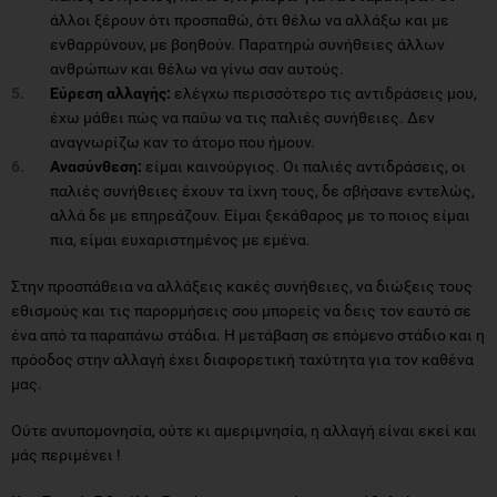
άλλοι ξέρουν ότι προσπαθώ, ότι θέλω να αλλάξω και με
ενθαρρύνουν, με βοηθούν. Παρατηρώ συνήθειες άλλων
ανθρώπων και θέλω να γίνω σαν αυτούς.
Εύρεση αλλαγής:
ελέγχω περισσότερο τις αντιδράσεις μου,
έχω μάθει πώς να παύω να τις παλιές συνήθειες. Δεν
αναγνωρίζω καν το άτομο που ήμουν.
Ανασύνθεση:
είμαι καινούργιος. Οι παλιές αντιδράσεις, οι
παλιές συνήθειες έχουν τα ίχνη τους, δε σβήσανε εντελώς,
αλλά δε με επηρεάζουν. Είμαι ξεκάθαρος με το ποιος είμαι
πια, είμαι ευχαριστημένος με εμένα.
Στην προσπάθεια να αλλάξεις κακές συνήθειες, να διώξεις τους
εθισμούς και τις παρορμήσεις σου μπορείς να δεις τον εαυτό σε
ένα από τα παραπάνω στάδια. Η μετάβαση σε επόμενο στάδιο και η
πρόοδος στην αλλαγή έχει διαφορετική ταχύτητα για τον καθένα
μας.
Ούτε ανυπομονησία, ούτε κι αμεριμνησία, η αλλαγή είναι εκεί και
μάς περιμένει !