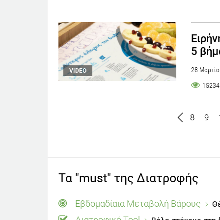
Ειρήν
5 βήμ
28 Μαρτίο
VIDEO
15234
8
9
Τα "must" της Διατροφής
Εβδομαδίαια Μεταβολή Βάρους
Θέ
Διατροφικό Tool