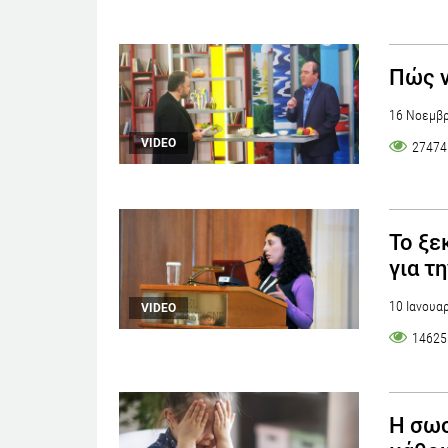
Πώς ν
16 Νοεμβρ
VIDEO
27474
Το ξε
για τ
10 Ιανουα
VIDEO
14625
Η σωσ