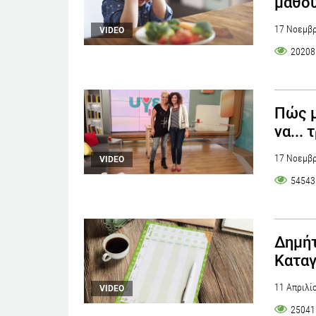
μάθου
17 Νοεμβρ
VIDEO
20208
Πώς μ
να... 
17 Νοεμβρ
VIDEO
54543
Δημήτ
Καταγ
11 Απριλί
VIDEO
25041