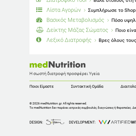
Βάλε στόχους στη 
Λίστα Αγορών
Συμπλήρωσε το Shoppi
Βασικός Μεταβολισμός
Πόσο υψηλό
Δείκτης Μάζας Σώματος
Ποιο είν
Λεξικό Διατροφής
Βρες όλους τους
Η σωστή διατροφή προσφέρει Υγεία
Ποιοι Είμαστε
Συντακτική Ομάδα
Διαιτολο
© 2026 medNutrition.gr. All rights reserved.
Το medNutrition δεν παρέχει ιατρικές συμβουλές, διαγνώσεις ή θεραπείες.
Δε
DESIGN:
DEVELOPMENT: