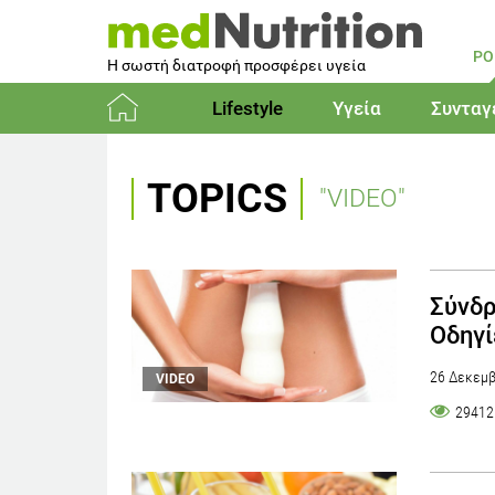
PO
Η σωστή διατροφή προσφέρει υγεία
Lifestyle
Υγεία
Συνταγ
Αρχική
TOPICS
"VIDEO"
Σύνδρ
Οδηγί
26 Δεκεμβ
VIDEO
29412