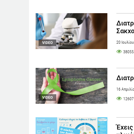
Διατρ
Σακχ
20 Ιουλίο
VIDEO
38055
Διατ
16 Απριλί
VIDEO
12607
Έχεις