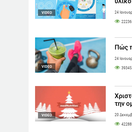
υλικό
24 Ιανουα
VIDEO
22236
Πώς π
24 Ιανουα
VIDEO
39345
Χριστ
την ο
20 Δεκεμβ
VIDEO
42288