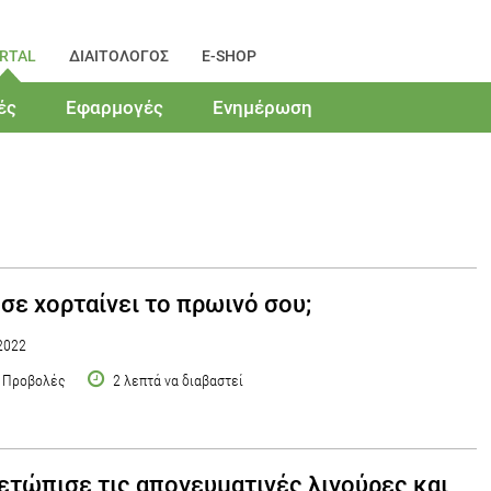
RTAL
ΔΙΑΙΤΟΛΟΓΟΣ
E-SHOP
ές
Εφαρμογές
Ενημέρωση
σε χορταίνει το πρωινό σου;
2022
 Προβολές
2 λεπτά να διαβαστεί
ετώπισε τις απογευματινές λιγούρες και