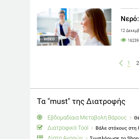
Νερό:
12 Δεκεμβ
VIDEO
16239
1
2
Τα "must" της Διατροφής
Εβδομαδίαια Μεταβολή Βάρους
Θέ
Διατροφικό Tool
Βάλε στόχους στη 
Λίστα Αγορών
Συμπλήρωσε το Shoppi