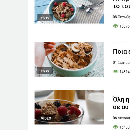
το τσ
08 Οκτωβρ
video
15075
Ποια 
01 Σεπτεμ
video
14814
Όλη η
σε αυ
06 Αυγούσ
VIDEO
16488