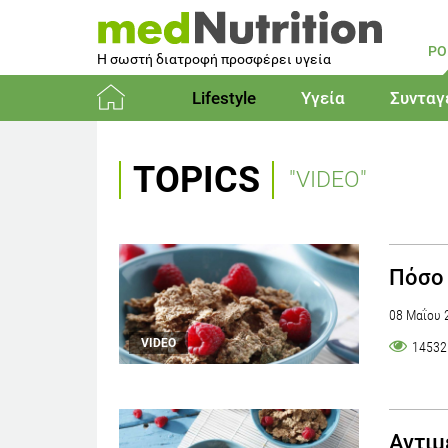
PO
Η σωστή διατροφή προσφέρει υγεία
Lifestyle
Υγεία
Συνταγ
Αρχική
TOPICS
"VIDEO"
Πόσο 
08 Μαΐου 
VIDEO
14532
Αντιμ