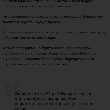
που είναι σημαντικό να περιλαμβάνει για να είναι πλήρες,
ισορροπημένο και ταυτόχρονα, χορταστικό.
Για να μπορέσεις να πετύχεις αυτό τον συνδυασμό, θυμήσου την
τελευταία φορά που έφαγες πρωινό.
Μήπως είχες χρησιμοποιήσει το αγαπημένο σου γάλα ή γιαούρτι, ή
ακόμα και κάποιο φυτικό ρόφημα;
Το συνδύασες μήπως με δημητριακά ολικής άλεσης που
περιέχουν σιτάρι και βρώμη ολικής άλεσης και έβαλες μαζί
λίγους ξηρούς καρπούς; Τέλεια! Μόλις δημιούργησες ένα
θρεπτικό πρωινό με τα 3 αυτά συστατικά.
Θυμήσου ότι το 25 με 30% της ενέργειας
που χρειάζεσαι ημερησίως, είναι
σημαντικό να βρίσκεται στο πρωινό σου
γεύμα