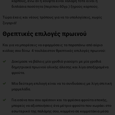
καρπούς, ενώ αν η χούφτα είναι χαλαρή τότε είναι η
διπλάσια ποσότητα (περίπου 60γρ.) ξηρούς καρπούς.
Τώρα έχεις και νέους τρόπους για να το υπολογίσεις, χωρίς
ζυγαριά!
Θρεπτικές επιλογές πρωινού
Και για να μπορέσεις να εφαρμόσεις τα παραπάνω από αύριο
κιόλας σου δίνω 4 τουλάχιστον θρεπτικές επιλογές πρωινού:
Δοκίμασε να βάλεις μία γροθιά γιαούρτι με μία γροθιά
δημητριακά πρωινού ολικής άλεσης και λίγα αποξηραμένα
φρούτα.
Μία δεύτερη επιλογή είναι να το συνδυάσεις με λίγη σπιτική
μαρμελάδα.
Για εσένα που σου αρέσουν και τα φρέσκα φρούτα εποχής,
μπορείς να αξιοποιήσεις ένα μέτριο φρούτο που χωράει στο
εσωτερικό της παλάμης σου, κομμένο σε κομματάκια μέσα