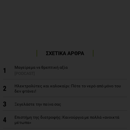
ΣΧΕΤΙΚΑ ΑΡΘΡΑ
Μαγείρεμα vs θρεπτική αξία
1
[PODCAST]
Ηλεκτρολύτες και καλοκαίρι: Πότε το νερό από μόνο του
2
δεν φτάνει!
3
Ξεγελάστε την πείνα σας
Επιστήμη της διατροφής: Καινούργια με πολλά «ανοικτά
4
μέτωπα»