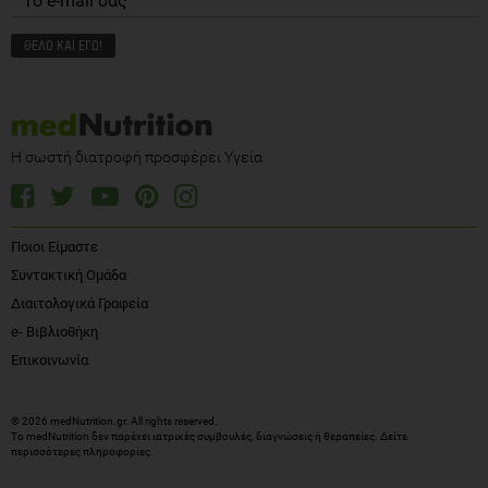
Η σωστή διατροφή προσφέρει Υγεία
Ποιοι Είμαστε
Συντακτική Ομάδα
Διαιτολογικά Γραφεία
e- Βιβλιοθήκη
Επικοινωνία
© 2026 medNutrition.gr. All rights reserved.
Το medNutrition δεν παρέχει ιατρικές συμβουλές, διαγνώσεις ή θεραπείες.
Δείτε
περισσότερες πληροφορίες
.