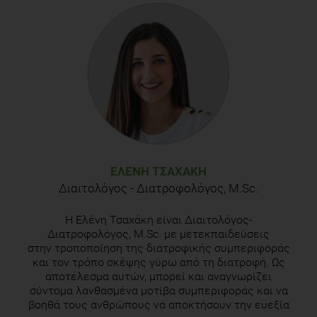
consumption: a systematic review of the evidence
base.
Advances in nutrition
,
5
(5), pp.636S-673S.
Healthy breakfast: Quick, flexible options to grab at home
http://www.mayoclinic.com/health/food-and-
nutrition/NU00197
Slavin, J.L., 2008. Position of the American Dietetic
Association: health implications of dietary fiber.
Journal of
the American Dietetic Association
,
108
(10), pp.1716-1731.
ΕΛΈΝΗ ΤΣΑΧΆΚΗ
Διαιτολόγος - Διατροφολόγος, M.Sc.
Η Ελένη Τσαχάκη είναι Διαιτολόγος-
Διατροφολόγος, M.Sc. με μετεκπαιδεύσεις
στην τροποποίηση της διατροφικής συμπεριφοράς
και τον τρόπο σκέψης γύρω από τη διατροφή. Ως
αποτέλεσμα αυτών, μπορεί και αναγνωρίζει
σύντομα λανθασμένα μοτίβα συμπεριφοράς και να
βοηθά τους ανθρώπους να αποκτήσουν την ευεξία