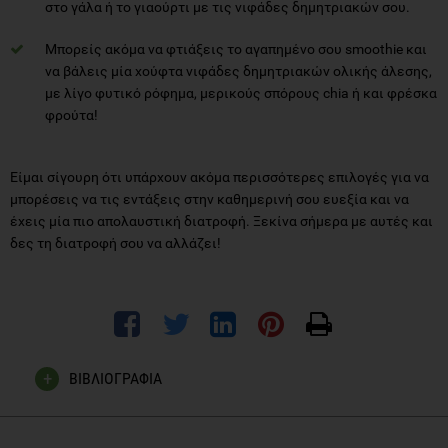
στο γάλα ή το γιαούρτι με τις νιφάδες δημητριακών σου.
Μπορείς ακόμα να φτιάξεις το αγαπημένο σου smoothie και
να βάλεις μία χούφτα νιφάδες δημητριακών ολικής άλεσης,
με λίγο φυτικό ρόφημα, μερικούς σπόρους chia ή και φρέσκα
φρούτα!
Είμαι σίγουρη ότι υπάρχουν ακόμα περισσότερες επιλογές για να
μπορέσεις να τις εντάξεις στην καθημερινή σου ευεξία και να
έχεις μία πιο απολαυστική διατροφή. Ξεκίνα σήμερα με αυτές και
δες τη διατροφή σου να αλλάζει!
ΒΙΒΛΙΟΓΡΑΦΙΑ
Williams, P.G., 2014. The benefits of breakfast cereal