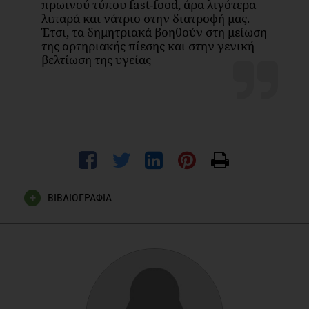
πρωινού τύπου fast-food, άρα λιγότερα
λιπαρά και νάτριο στην διατροφή μας.
Έτσι, τα δημητριακά βοηθούν στη μείωση
της αρτηριακής πίεσης και στην γενική
βελτίωση της υγείας
ΒΙΒΛΙΟΓΡΑΦΙΑ
American Journal of Clinical Nutrition, September 2003;
September 1999. Environmental Nutrition, February 2001;
February 2003. The Journal of the American Medical
Association 1997: 277; 1996: 275; June 2, 1999. American
Journal of Epidemiology, Aug. 1, 2003. European Journal of
Clinical Nutrition, June 2000. Diabetes Care, 27. News