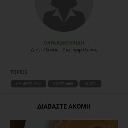
release, Agricultural Research Service, May 29, 2003.
American Association of Nutritional Sciences joint
conference, Experimental Biology, 2004.
Jinesh Kochar, M.D., M.P.H., Beth Israel Deaconess Medical
Center, and VA Boston Healthcare System, Boston; David L.
ΌΛΓΑ ΚΑΚΟΥΛΊΔΗ
Katz, M.D., M.P.H., director, Prevention Research Center, Yale
University School of Medicine, New Haven, Conn.; March 22,
Διαιτολόγος - Διατροφολόγος
2011, presentation, American Heart Association, Nutrition,
Physical Activity and Metabolism Conference 2011 and the
51st Cardiovascular Disease Epidemiology and Prevention
TOPICS
Annual Conference; Atlanta
ΔΗΜΗΤΡΙΑΚΑ
ΔΙΑΤΡΟΦΗ
ΔΙΑΙΤΑ
ΔΙΑΒΑΣΤΕ ΑΚΟΜΗ