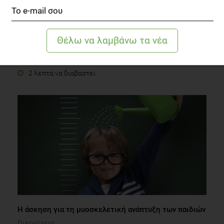
Τι σνακ μπορεί να καταναλώσει στο σχολείο το παιδί
μου;
Οικογένεια
2 λεπτά να διαβαστεί
Η άσκηση για τη μυοσκελετική ανάπτυξη των παιδιών
Οικογένεια