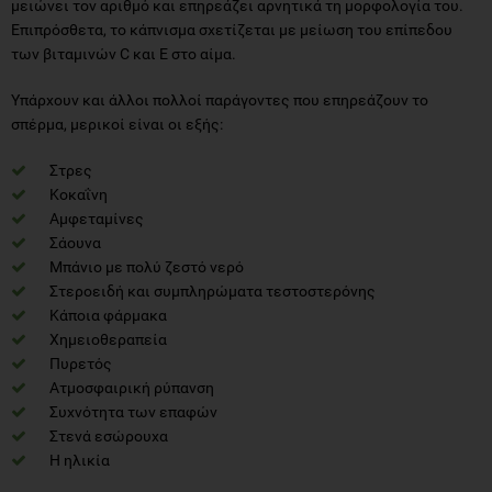
μειώνει τον αριθμό και επηρεάζει αρνητικά τη μορφολογία του.
Επιπρόσθετα, το κάπνισμα σχετίζεται με μείωση του επίπεδου
των βιταμινών C και Ε στο αίμα.
Υπάρχουν και άλλοι πολλοί παράγοντες που επηρεάζουν το
σπέρμα, μερικοί είναι οι εξής:
Στρες
Κοκαΐνη
Αμφεταμίνες
Σάουνα
Μπάνιο με πολύ ζεστό νερό
Στεροειδή και συμπληρώματα τεστοστερόνης
Κάποια φάρμακα
Χημειοθεραπεία
Πυρετός
Ατμοσφαιρική ρύπανση
Συχνότητα των επαφών
Στενά εσώρουχα
Η ηλικία