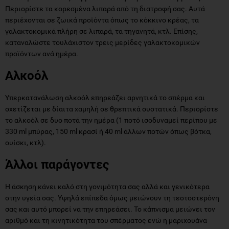
Περιορίστε τα κορεσμένα λιπαρά από τη διατροφή σας. Αυτά
περιέχονται σε ζωικά προϊόντα όπως το κόκκινο κρέας, τα
γαλακτοκομικά πλήρη σε λιπαρά, τα τηγανητά, κτλ. Επίσης,
καταναλώστε τουλάχιστον τρεις μερίδες γαλακτοκομικών
προϊόντων ανά ημέρα.
Αλκοόλ
Υπερκατανάλωση αλκοόλ επηρεάζει αρνητικά το σπέρμα και
σχετίζεται με δίαιτα χαμηλή σε θρεπτικά συστατικά. Περιορίστε
το αλκοόλ σε δυο ποτά την ημέρα (1 ποτό ισοδυναμεί περίπου με
330 ml μπύρας, 150 ml κρασί ή 40 ml άλλων ποτών όπως βότκα,
ουίσκι, κτλ).
Άλλοι παράγοντες
Η άσκηση κάνει καλό στη γονιμότητα σας αλλά και γενικότερα
στην υγεία σας. Υψηλά επίπεδα όμως μειώνουν τη τεστοστερόνη
σας και αυτό μπορεί να την επηρεάσει. Το κάπνισμα μειώνει τον
αριθμό και τη κινητικότητα του σπέρματος ενώ η μαριχουάνα