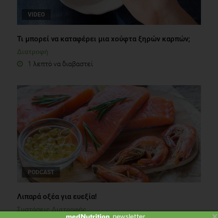
VIDEO
Τι μπορεί να καταφέρει μια χούφτα ξηρών καρπών;
Διατροφή
1 λεπτό να διαβαστεί
PODCAST
Λιπαρά οξέα για ευεξία!
Συστάσεις Διατροφής
×