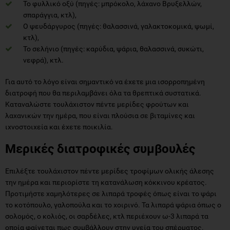
Το φυλλικό οξύ (πηγές: μπρόκολο, λάχανο Βρυξελλών,
σπαράγγια, κτλ),
Ο ψευδάργυρος (πηγές: θαλασσινά, γαλακτοκομικά, ψωμί,
κτλ),
Το σελήνιο (πηγές: καρύδια, ψάρια, θαλασσινά, συκώτι,
νεφρά), κτλ.
Για αυτό το λόγο είναι σημαντικό να έχετε μια ισορροπημένη
διατροφή που θα περιλαμβάνει όλα τα θρεπτικά συστατικά.
Καταναλώστε τουλάχιστον πέντε μερίδες φρούτων και
λαχανικών την ημέρα, που είναι πλούσια σε βιταμίνες και
ιχνοστοιχεία και έχετε ποικιλία.
Μερικές διατροφικές συμβουλές
Επιλέξτε τουλάχιστον πέντε μερίδες τροφίμων ολικής άλεσης
την ημέρα και περιορίστε τη κατανάλωση κόκκινου κρέατος.
Προτιμήστε χαμηλότερες σε λιπαρά τροφές όπως είναι το ψάρι
το κοτόπουλο, γαλοπούλα και το χοιρινό. Τα λιπαρά ψάρια όπως ο
σολομός, ο κολιός, οι σαρδέλες, κτλ περιέχουν ω-3 λιπαρά τα
οποία φαίνεται πως συμβάλλουν στην υγεία του σπέρματος.