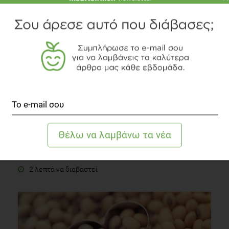
2 λεπτά να διαβαστεί
Πάμε για σκι ... με «έξυπνη» διατροφή;
Fitness
2 λεπτά να διαβαστεί