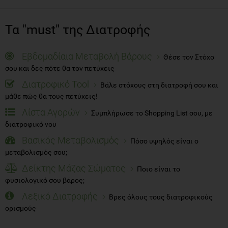
Τα "must" της Διατροφής
Εβδομαδίαια Μεταβολή Βάρους
Θέσε τον Στόχο
σου και δες πότε θα τον πετύχεις
Διατροφικό Tool
Βάλε στόχους στη διατροφή σου και
μάθε πώς θα τους πετύχεις!
Λίστα Αγορών
Συμπλήρωσε το Shopping List σου, με
διατροφικό νου
Βασικός Μεταβολισμός
Πόσο υψηλός είναι ο
μεταβολισμός σου;
Δείκτης Μάζας Σώματος
Ποιο είναι το
φυσιολογικό σου βάρος;
Λεξικό Διατροφής
Βρες όλους τους διατροφικούς
ορισμούς