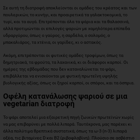
Σε αυτή τη διατροφή αποκλείονται οι ομάδες του κρέατος και των
πουλερικών, το κυνήγι, και προαιρετικά τα γαλακτοκομικά, το
τυρί, και τα αυγά. Επιτρέπονται όλα τα ψάρια και τα θαλασσινά,
αλλά προτιμώνται οι επιλογές ψαριών με χαμηλότερα επίπεδα
υδραργύρου, όπως ο γαύρος, η σαρδέλα, ο σολομός, ο
μπακαλιάρος, τα χτένια, οι γαρίδες, κι ο αστακός.
Ακόμη, επιτρέπονται οι φυτικές ομάδες τροφίμων, όπως τα
δημητριακά, τα φρούτα, τα λαχανικά, κι οι διάφοροι καρποί. Οι
ημέρες της εβδομάδας που δεν καταναλώνεται το ψάρι,
επιβάλλεται να ενισχύονται με φυτική πρωτεΐνη υψηλής
βιολογικής αξίας, όπως οι ξηροί καρποί, οι σπόροι, και τα όσπρια.
Οφέλη κατανάλωσης ψαριού σε μια
vegetarian διατροφή
Το ψάρι αποτελεί μια εξαιρετική πηγή ζωικών πρωτεϊνών χωρίς
να μας επιβαρύνει με πολλά λιπαρά. Ταυτόχρονα, μας παρέχει κι
άλλα πολύτιμα θρεπτικά συστατικά, όπως τα ω-3 (n-3) λιπαρά
οξέα, τις βιταμίνες D και Β2 (ριβοφλαβίνη). Πλούσιο σε ασβέστιο