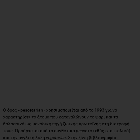
O όρος «pescetarian» χρησιμοποιείται από το 1993 για να
χαρακτηρίσει τα άτομα που καταναλώνουν το ψάρι και τα
θαλασσινά ως μοναδική πηγή ζωικής πρωτεΐνης στη διατροφή
τους. Προέρχεται από τα συνθετικά
pesce
(ο ιχθύς στα ιταλικά)
και την αγγλική λέξη
vegetarian.
Στην ξένη βιβλιογραφία