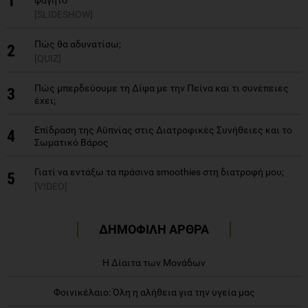
1
[SLIDESHOW]
Πώς θα αδυνατίσω;
2
[QUIZ]
Πώς μπερδεύουμε τη Δίψα με την Πείνα και τι συνέπειες
3
έχει;
Επίδραση της Αϋπνίας στις Διατροφικές Συνήθειες και το
4
Σωματικό Βάρος
Γιατί να εντάξω τα πράσινα smoothies στη διατροφή μου;
5
[VIDEO]
ΔΗΜΟΦΙΛΗ ΑΡΘΡΑ
Η Δίαιτα των Μονάδων
Φοινικέλαιο: Όλη η αλήθεια για την υγεία μας