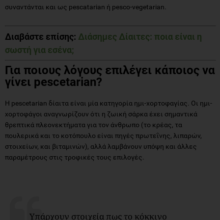
συναντάνται και ως pescatarian ή pesco-vegetarian.
Διαβάστε επίσης:
Διάσημες Δίαιτες: ποια είναι η
σωστή για εσένα;
Για ποιους λόγους επιλέγει κάποιος να
γίνει pescetarian?
Η pescetarian δίαιτα είναι μία κατηγορία ημι-χορτοφαγίας. Οι ημι-
χορτοφάγοι αναγνωρίζουν ότι η ζωική σάρκα έχει σημαντικά
θρεπτικά πλεονεκτήματα για τον άνθρωπο (το κρέας, τα
πουλερικά και το κοτόπουλο είναι πηγές πρωτεΐνης, λιπαρών,
στοιχείων, και βιταμινών), αλλά λαμβάνουν υπόψη και άλλες
παραμέτρους στις τροφικές τους επιλογές.
Υπάρχουν στοιχεία πως το κόκκινο