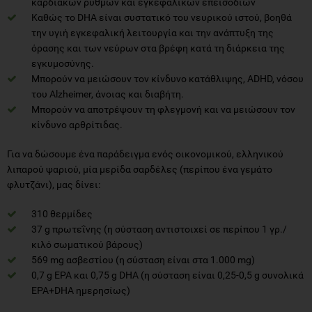
καρδιακών ρυθμών και εγκεφαλικών επεισοδίων
Καθώς το DHA είναι συστατικό του νευρικού ιστού, βοηθά
την υγιή εγκεφαλική λειτουργία και την ανάπτυξη της
όρασης και των νεύρων στα βρέφη κατά τη διάρκεια της
εγκυμοσύνης.
Μπορούν να μειώσουν τον κίνδυνο κατάθλιψης, ADHD, νόσου
του Alzheimer, άνοιας και διαβήτη.
Μπορούν να αποτρέψουν τη φλεγμονή και να μειώσουν τον
κίνδυνο αρθρίτιδας.
Για να δώσουμε ένα παράδειγμα ενός οικονομικού, ελληνικού
λιπαρού ψαριού, μία μερίδα σαρδέλες (περίπου ένα γεμάτο
φλυτζάνι), μας δίνει:
310 θερμίδες
37 g πρωτεΐνης (η σύσταση αντιστοιχεί σε περίπου 1 γρ./
κιλό σωματικού βάρους)
569 mg ασβεστίου (η σύσταση είναι στα 1.000 mg)
0,7 g EPA και 0,75 g DHA (η σύσταση είναι 0,25-0,5 g συνολικά
EPA+DHA ημερησίως)