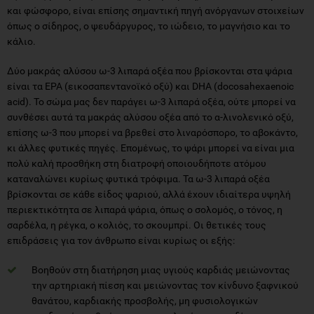
και φώσφορο, είναι επίσης σημαντική πηγή ανόργανων στοιχείων
όπως ο σίδηρος, ο ψευδάργυρος, το ιώδειο, το μαγνήσιο και το
κάλιο.
Δύο μακράς αλύσου ω-3 λιπαρά οξέα που βρίσκονται στα ψάρια
είναι τα EPA (εικοσαπεντανοϊκό οξύ) και DHA (docosahexaenoic
acid). Το σώμα μας δεν παράγει ω-3 λιπαρά οξέα, ούτε μπορεί να
συνθέσει αυτά τα μακράς αλύσου οξέα από το α-λινολενικό οξύ,
επίσης ω-3 που μπορεί να βρεθεί στο λιναρόσπορο, το αβοκάντο,
κι άλλες φυτικές πηγές. Επομένως, το ψάρι μπορεί να είναι μια
πολύ καλή προσθήκη στη διατροφή οποιουδήποτε ατόμου
καταναλώνει κυρίως φυτικά τρόφιμα. Τα ω-3 λιπαρά οξέα
βρίσκονται σε κάθε είδος ψαριού, αλλά έχουν ιδιαίτερα υψηλή
περιεκτικότητα σε λιπαρά ψάρια, όπως ο σολομός, ο τόνος, η
σαρδέλα, η ρέγκα, ο κολιός, το σκουμπρί. Οι θετικές τους
επιδράσεις για τον άνθρωπο είναι κυρίως οι εξής:
Βοηθούν στη διατήρηση μιας υγιούς καρδιάς μειώνοντας
την αρτηριακή πίεση και μειώνοντας τον κίνδυνο ξαφνικού
θανάτου, καρδιακής προσβολής, μη φυσιολογικών