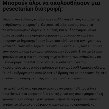
Μπορούν όλοι να ακολουθήσουν μια
pescetarian διατροφή;
Όπως αναφέρθηκε, το ψάρι έχει πολλά ωφέλη ως κομμάτι της
ανθρώπινης διατροφής. Ωστόσο, τοξικές ουσίες, όπως τα
πολυχλωριωμένα διφαινύλια (PCB) και ο υδράργυρος, είναι
αρκετά υψηλές σε ορισμένα ψάρια και θαλασσινά και έτσι,
μπορούν να δημιουργήσουν δυνητικό κίνδυνο για την υγεία των
καταναλωτών, ιδιαίτερα των ευπαθών ενηλίκων, των εμβρύων,
των νεογνών και των αναπτυσσόμενων βρεφών. Η κατανάλωση
ψαριών είναι η πιο σημαντική πηγή έκθεσης των ανθρώπων σε
μεθυλδράργυρο (MeHg), ο οποίος εξουδετερώνει τις
καρδιοπροστατευτικές επιδράσεις των ωμέγα-3 λιπαρών οξέων.
Ο μεθυλυδράργυρος έχει βλαπτική δράση στη νευροανάπτυξη, στα
στάδια της κύησης και της πρώιμης παιδικής ηλικίας.
Για αυτό το λόγο, ο αμερικάνικος οργανισμός FDA προτείνει
πρωτίστως στα μικρά παιδιά και τις γυναίκες που εγκυμονούν ή
γαλουχούν να αποφεύγουν ψάρια υψηλά σε υδράργυρο, όπως ο
ξιφίας, το πλακολεπιδόψαρο, ο καρχαρίας, το σκουμπρί, και