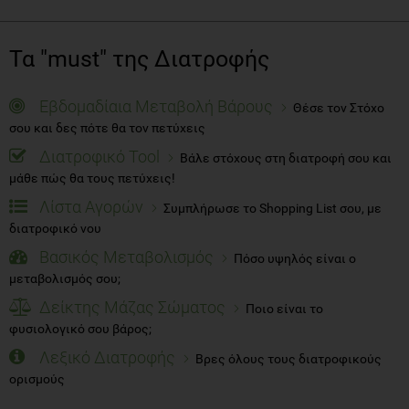
Τα "must" της Διατροφής
Εβδομαδίαια Μεταβολή Βάρους
Θέσε τον Στόχο
σου και δες πότε θα τον πετύχεις
Διατροφικό Tool
Βάλε στόχους στη διατροφή σου και
μάθε πώς θα τους πετύχεις!
Λίστα Αγορών
Συμπλήρωσε το Shopping List σου, με
διατροφικό νου
Βασικός Μεταβολισμός
Πόσο υψηλός είναι ο
μεταβολισμός σου;
Δείκτης Μάζας Σώματος
Ποιο είναι το
φυσιολογικό σου βάρος;
Λεξικό Διατροφής
Βρες όλους τους διατροφικούς
ορισμούς