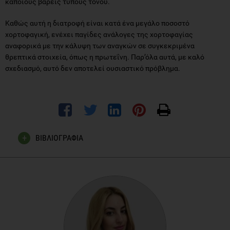
κάποιους βαρείς τύπους τόνου.
Καθώς αυτή η διατροφή είναι κατά ένα μεγάλο ποσοστό
χορτοφαγική, ενέχει παγίδες ανάλογες της χορτοφαγίας
αναφορικά με την κάλυψη των αναγκών σε συγκεκριμένα
θρεπτικά στοιχεία, όπως η πρωτεΐνη. Παρ’όλα αυτά, με καλό
σχεδιασμό, αυτό δεν αποτελεί ουσιαστικό πρόβλημα.
ΒΙΒΛΙΟΓΡΑΦΙΑ
Burger, J. and Gochfeld, M. (2009) ‘Perceptions of the risks
and benefits of fish consumption: Individual choices to
reduce risk and increase health benefits’,
Environmental
Research
. doi: 10.1016/j.envres.2008.12.002.
Clarys, P.
et al.
(2014) ‘Comparison of nutritional quality of
the vegan, vegetarian, semi-vegetarian, pesco-vegetarian and