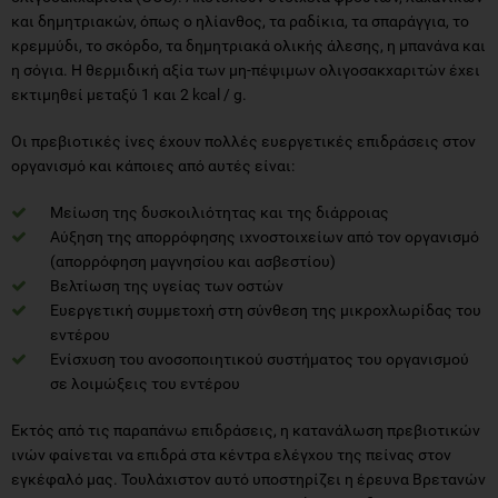
και δημητριακών, όπως ο ηλίανθος, τα ραδίκια, τα σπαράγγια, το
κρεμμύδι, το σκόρδο, τα δημητριακά ολικής άλεσης, η μπανάνα και
η σόγια. Η θερμιδική αξία των μη-πέψιμων ολιγοσακχαριτών έχει
εκτιμηθεί μεταξύ 1 και 2 kcal / g.
Οι πρεβιοτικές ίνες έχουν πολλές ευεργετικές επιδράσεις στον
οργανισμό και κάποιες από αυτές είναι:
Μείωση της δυσκοιλιότητας και της διάρροιας
Αύξηση της απορρόφησης ιχνοστοιχείων από τον οργανισμό
(απορρόφηση μαγνησίου και ασβεστίου)
Βελτίωση της υγείας των οστών
Ευεργετική συμμετοχή στη σύνθεση της μικροχλωρίδας του
εντέρου
Ενίσχυση του ανοσοποιητικού συστήματος του οργανισμού
σε λοιμώξεις του εντέρου
Εκτός από τις παραπάνω επιδράσεις, η κατανάλωση πρεβιοτικών
ινών φαίνεται να επιδρά στα κέντρα ελέγχου της πείνας στον
εγκέφαλό μας. Τουλάχιστον αυτό υποστηρίζει η έρευνα Βρετανών