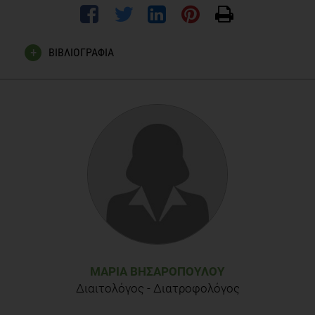
ΒΙΒΛΙΟΓΡΑΦΙΑ
Slavin J. Fiber and Prebiotics: Mechanisms and Health
Benefits. US National Library of Medicine. National Institutes
of Health Nutrients. 2013 Apr; 5(4): 1417–1435. Published
online 2013 Apr 22. doi: 10.3390/nu5041417
Brownawell A., Caers W., Gibson G., Kendall C., Lewis K.,
Ringel Y., Slavin J. Prebiotics and the Health Benefits of Fiber:
Current Regulatory Status, Future Research, and Goals.
American Society for Nutrition; {May 1, 2012}. vol. 142 no. 5
962-974
Gibson G., Roberfroid M. Dietary modulation of the human
colonic microbiota: Introducing the concept of prebiotics. J.
ΜΑΡΊΑ ΒΗΣΑΡΟΠΟΎΛΟΥ
Nutr. ; {1995}. 125, 1401–1412.
Διαιτολόγος - Διατροφολόγος