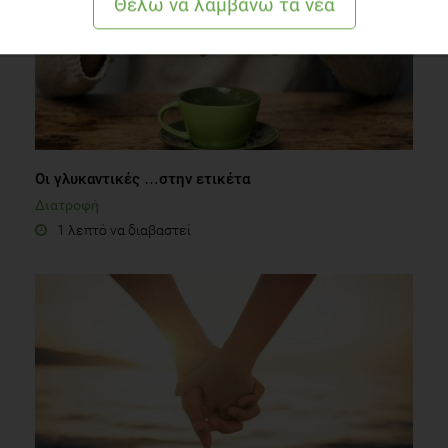
Οι γλυκαντικές …στην ετικέτα
Διατροφή
1 λεπτό να διαβαστεί