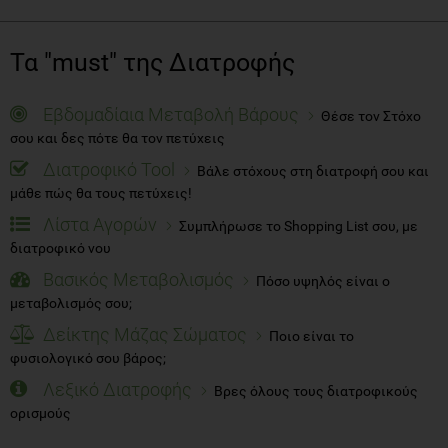
Τα "must" της Διατροφής
Εβδομαδίαια Μεταβολή Βάρους
Θέσε τον Στόχο
σου και δες πότε θα τον πετύχεις
Διατροφικό Tool
Βάλε στόχους στη διατροφή σου και
μάθε πώς θα τους πετύχεις!
Λίστα Αγορών
Συμπλήρωσε το Shopping List σου, με
διατροφικό νου
Βασικός Μεταβολισμός
Πόσο υψηλός είναι ο
μεταβολισμός σου;
Δείκτης Μάζας Σώματος
Ποιο είναι το
φυσιολογικό σου βάρος;
Λεξικό Διατροφής
Βρες όλους τους διατροφικούς
ορισμούς