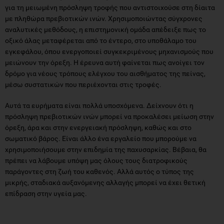
για τη μειωμένη πρόσληψη τροφής που αντιστοιχούσε στη δίαιτα
με πληθώρα πρεβιοτικών ινών. Χρησιμοποιώντας σύγχρονες
αναλυτικές μεθόδους, η επιστημονική ομάδα απέδειξε πως το
οξικό άλας μεταφέρεται από το έντερο, στο υποθάλαμο του
εγκεφάλου, όπου ενεργοποιεί συγκεκριμένους μηχανισμούς που
μειώνουν την όρεξη. Η έρευνα αυτή φαίνεται πως ανοίγει τον
δρόμο για νέους τρόπους ελέγχου του αισθήματος της πείνας,
μέσω συστατικών που περιέχονται στις τροφές.
Αυτά τα ευρήματα είναι πολλά υποσχόμενα. Δείχνουν ότι η
πρόσληψη πρεβιοτικών ινών μπορεί να προκαλέσει μείωση στην
όρεξη, άρα και στην ενεργειακή πρόσληψη, καθώς και στο
σωματικό βάρος. Είναι άλλο ένα εργαλείο που μπορούμε να
χρησιμοποιήσουμε στην επιδημία της παχυσαρκίας. Βέβαια, θα
πρέπει να λάβουμε υπόψη μας όλους τους διατροφικούς
παράγοντες στη ζωή του καθενός. Αλλά αυτός ο τύπος της
μικρής, σταδιακά αυξανόμενης αλλαγής μπορεί να έχει θετική
επίδραση στην υγεία μας.