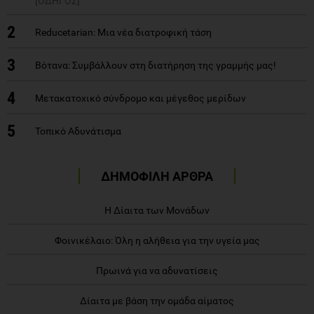
[ΟΔΗΓΟΣ]
2
Reducetarian: Μια νέα διατροφική τάση
3
Βότανα: Συμβάλλουν στη διατήρηση της γραμμής μας!
4
Μετακατοχικό σύνδρομο και μέγεθος μερίδων
5
Τοπικό Αδυνάτισμα
ΔΗΜΟΦΙΛΗ ΑΡΘΡΑ
Η Δίαιτα των Μονάδων
Φοινικέλαιο: Όλη η αλήθεια για την υγεία μας
Πρωινά για να αδυνατίσεις
Δίαιτα με βάση την ομάδα αίματος