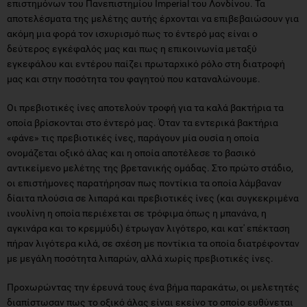
επιστημόνων του Πανεπιστημίου Imperial του Λονδίνου. Τα
αποτελέσματα της μελέτης αυτής έρχονται να επιβεβαιώσουν για
ακόμη μια φορά τον ισχυρισμό πως το έντερό μας είναι ο
δεύτερος εγκέφαλός μας και πως η επικοινωνία μεταξύ
εγκεφάλου και εντέρου παίζει πρωταρχικό ρόλο στη διατροφή
μας και στην ποσότητα του φαγητού που καταναλώνουμε.
Οι πρεβιοτικές ίνες αποτελούν τροφή για τα καλά βακτήρια τα
οποία βρίσκονται στο έντερό μας. Όταν τα εντερικά βακτήρια
«φάνε» τις πρεβιοτικές ίνες, παράγουν μία ουσία η οποία
ονομάζεται οξικό άλας και η οποία αποτέλεσε το βασικό
αντικείμενο μελέτης της βρετανικής ομάδας. Στο πρώτο στάδιο,
οι επιστήμονες παρατήρησαν πως ποντίκια τα οποία λάμβαναν
δίαιτα πλούσια σε λιπαρά και πρεβιοτικές ίνες (και συγκεκριμένα
ινουλίνη η οποία περιέχεται σε τρόφιμα όπως η μπανάνα, η
αγκινάρα και το κρεμμύδι) έτρωγαν λιγότερο, και κατ' επέκταση
πήραν λιγότερα κιλά, σε σχέση με ποντίκια τα οποία διατρέφονταν
με μεγάλη ποσότητα λιπαρών, αλλά χωρίς πρεβιοτικές ίνες.
Προχωρώντας την έρευνά τους ένα βήμα παρακάτω, οι μελετητές
διαπίστωσαν πως το οξικό άλας είναι εκείνο το οποίο ευθύνεται