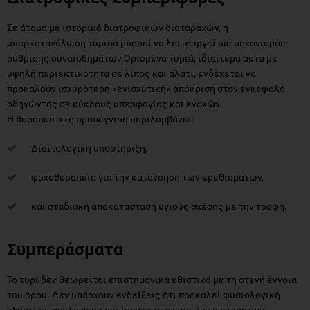
Σε άτομα με ιστορικό διατροφικών διαταραχών, η
υπερκατανάλωση τυριού μπορεί να λειτουργεί ως μηχανισμός
ρύθμισης συναισθημάτων.Ορισμένα τυριά, ιδιαίτερα αυτά με
υψηλή περιεκτικότητα σε λίπος και αλάτι, ενδέχεται να
προκαλούν ισχυρότερη «ενισχυτική» απόκριση στον εγκέφαλο,
οδηγώντας σε κύκλους υπερφαγίας και ενοχών.
Η θεραπευτική προσέγγιση περιλαμβάνει:
Διαιτολογική υποστήριξη,
ψυχοθεραπεία για την κατανόηση των ερεθισμάτων,
και σταδιακή αποκατάσταση υγιούς σχέσης με την τροφή.
Συμπεράσματα
Το τυρί δεν θεωρείται επιστημονικά εθιστικό με τη στενή έννοια
του όρου. Δεν υπάρχουν ενδείξεις ότι προκαλεί φυσιολογική
εξάρτηση ανάλογη με ουσίες όπως η νικοτίνη ή η μορφίνη.