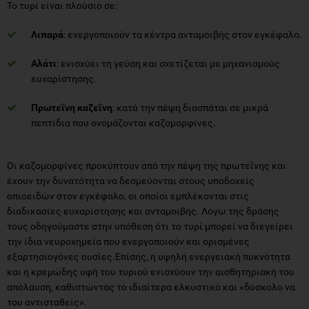
Το τυρί είναι πλούσιο σε:
Λιπαρά
: ενεργοποιούν τα κέντρα ανταμοιβής στον εγκέφαλο.
Αλάτι
: ενισχύει τη γεύση και σχετίζεται με μηχανισμούς
ευχαρίστησης.
Πρωτεΐνη καζεΐνη
: κατά την πέψη διασπάται σε μικρά
πεπτίδια που ονομάζονται καζομορφίνες.
Οι καζομορφίνες προκύπτουν από την πέψη της πρωτεΐνης και
έχουν την δυνατότητα να δεσμεύονται στους υποδοχείς
οπιοειδών στον εγκέφαλο, οι οποίοι εμπλέκονται στις
διαδικασίες ευχαρίστησης και ανταμοιβής. Λόγω της δράσης
τους οδηγούμαστε στην υπόθεση ότι το τυρί μπορεί να διεγείρει
την ίδια νευροχημεία που ενεργοποιούν και ορισμένες
εξαρτησιογόνες ουσίες.Επίσης, η υψηλή ενεργειακή πυκνότητα
και η κρεμώδης υφή του τυριού ενισχύουν την αισθητηριακή του
απόλαυση, καθιστώντας το ιδιαίτερα ελκυστικό και «δύσκολο να
του αντισταθείς».