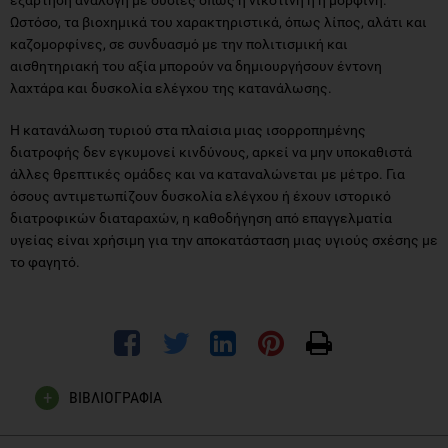
Ωστόσο, τα βιοχημικά του χαρακτηριστικά, όπως λίπος, αλάτι και
καζομορφίνες, σε συνδυασμό με την πολιτισμική και
αισθητηριακή του αξία μπορούν να δημιουργήσουν έντονη
λαχτάρα και δυσκολία ελέγχου της κατανάλωσης.
Η κατανάλωση τυριού στα πλαίσια μιας ισορροπημένης
διατροφής δεν εγκυμονεί κινδύνους, αρκεί να μην υποκαθιστά
άλλες θρεπτικές ομάδες και να καταναλώνεται με μέτρο. Για
όσους αντιμετωπίζουν δυσκολία ελέγχου ή έχουν ιστορικό
διατροφικών διαταραχών, η καθοδήγηση από επαγγελματία
υγείας είναι χρήσιμη για την αποκατάσταση μιας υγιούς σχέσης με
το φαγητό.
ΒΙΒΛΙΟΓΡΑΦΙΑ
Benton, D., & Donohoe, R. T. (2011). The effects of nutrients