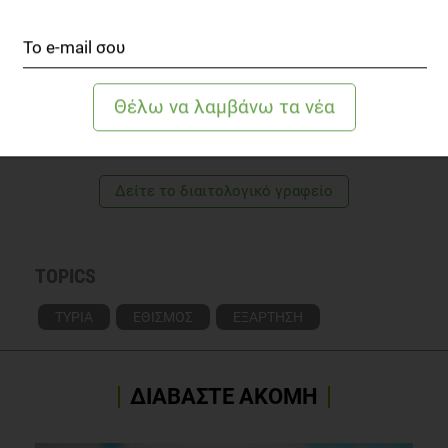
Υγεία" από την Εθνική Σχολή Δημόσιας
Υγείας. Είναι επίσης απόφοιτη του τμήματος
Wikipedia contributors. (2023). Cheese. In
Wikipedia
.
Ψυχολογίας
του Εθνικού και Καποδιστριακού
https://en.wikipedia.org/wiki/Cheese
Πανεπιστημίου Αθηνών.
Από το 2014 διατηρεί
Διαιτολογικό γραφείο στον Πειραιά
.
Γνωρίστε την αρθογράφο
Δείτε το διαιτολογικό γραφείο
TOPICS
ΤΥΡΙΑ
ΕΘΙΣΜΟΣ
ΕΞΑΡΤΗΣΗ
ΔΙΑΒΑΣΤΕ ΑΚΟΜΗ