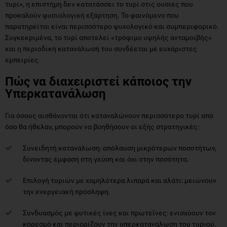
τυρί», η επιστήμη δεν κατατάσσει το τυρί στις ουσίες που
προκαλούν φυσιολογική εξάρτηση. Το φαινόμενο που
παρατηρείται είναι περισσότερο ψυχολογικό και συμπεριφορικό.
Συγκεκριμένα, το τυρί αποτελεί «τρόφιμο υψηλής ανταμοιβής»
και η περιοδική κατανάλωσή του συνδέεται με ευχάριστες
εμπειρίες.
Πώς να διαχειριστεί κάποιος την
Υπερκατανάλωση
Για όσους αισθάνονται ότι καταναλώνουν περισσότερο τυρί από
όσο θα ήθελαν, μπορούν να βοηθήσουν οι εξής στρατηγικές:
Συνειδητή κατανάλωση: απόλαυση μικρότερων ποσοτήτων,
δίνοντας έμφαση στη γεύση και όχι στην ποσότητα.
Επιλογή τυριών με χαμηλότερα λιπαρά και αλάτι: μειώνουν
την ενεργειακή πρόσληψη.
Συνδυασμός με φυτικές ίνες και πρωτεΐνες: ενισχύουν τον
κορεσμό και περιορίζουν την υπερκατανάλωση του τυριού.