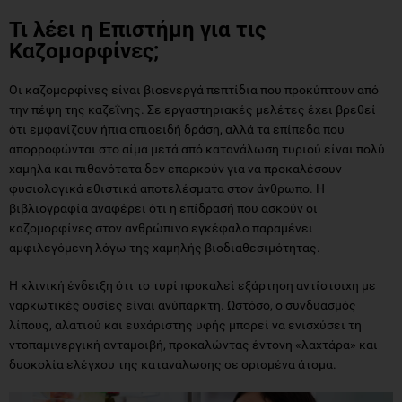
Τι λέει η Επιστήμη για τις
Καζομορφίνες;
Οι καζομορφίνες είναι βιοενεργά πεπτίδια που προκύπτουν από
την πέψη της καζεΐνης. Σε εργαστηριακές μελέτες έχει βρεθεί
ότι εμφανίζουν ήπια οπιοειδή δράση, αλλά τα επίπεδα που
απορροφώνται στο αίμα μετά από κατανάλωση τυριού είναι πολύ
χαμηλά και πιθανότατα δεν επαρκούν για να προκαλέσουν
φυσιολογικά εθιστικά αποτελέσματα στον άνθρωπο. Η
βιβλιογραφία αναφέρει ότι η επίδρασή που ασκούν οι
καζομορφίνες στον ανθρώπινο εγκέφαλο παραμένει
αμφιλεγόμενη λόγω της χαμηλής βιοδιαθεσιμότητας.
Η κλινική ένδειξη ότι το τυρί προκαλεί εξάρτηση αντίστοιχη με
ναρκωτικές ουσίες είναι ανύπαρκτη. Ωστόσο, ο συνδυασμός
λίπους, αλατιού και ευχάριστης υφής μπορεί να ενισχύσει τη
ντοπαμινεργική ανταμοιβή, προκαλώντας έντονη «λαχτάρα» και
δυσκολία ελέγχου της κατανάλωσης σε ορισμένα άτομα.