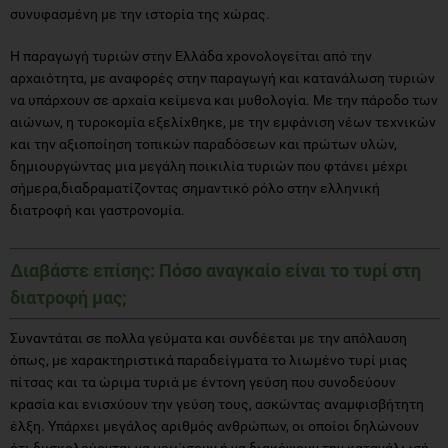
συνυφασμένη με την ιστορία της χώρας.
Η παραγωγή τυριών στην Ελλάδα χρονολογείται από την
αρχαιότητα, με αναφορές στην παραγωγή και κατανάλωση τυριών
να υπάρχουν σε αρχαία κείμενα και μυθολογία. Με την πάροδο των
αιώνων, η τυροκομία εξελίχθηκε, με την εμφάνιση νέων τεχνικών
και την αξιοποίηση τοπικών παραδόσεων και πρώτων υλών,
δημιουργώντας μια μεγάλη ποικιλία τυριών που φτάνει μέχρι
σήμερα,διαδραματίζοντας σημαντικό ρόλο στην ελληνική
διατροφή και γαστρονομία.
Διαβάστε επίσης: Πόσο αναγκαίο είναι το τυρί στη
διατροφή μας;
Συναντάται σε πολλα γεύματα και συνδέεται με την απόλαυση
όπως, με χαρακτηριστικά παραδείγματα το λιωμένο τυρί μιας
πίτσας και τα ώριμα τυριά με έντονη γεύση που συνοδεύουν
κρασία και ενισχύουν την γεύση τους, ασκώντας αναμφισβήτητη
έλξη. Υπάρχει μεγάλος αριθμός ανθρώπων, οι οποίοι δηλώνουν
ότι δυσκολεύονται να μειώσουν ή να διακόψουν την κατανάλωσή