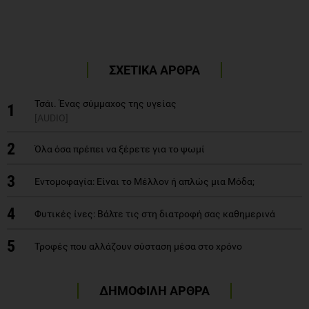
ΣΧΕΤΙΚΑ ΑΡΘΡΑ
Τσάι. Ένας σύμμαχος της υγείας
1
[AUDIO]
2
Όλα όσα πρέπει να ξέρετε για το ψωμί
3
Εντομοφαγία: Είναι το Mέλλον ή απλώς μια Mόδα;
4
Φυτικές ίνες: Βάλτε τις στη διατροφή σας καθημερινά
5
Τροφές που αλλάζουν σύσταση μέσα στο χρόνο
ΔΗΜΟΦΙΛΗ ΑΡΘΡΑ