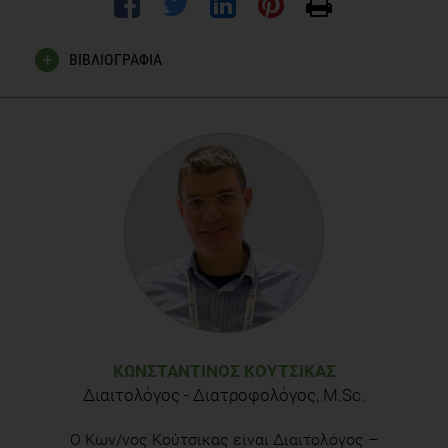
ΒΙΒΛΙΟΓΡΑΦΙΑ
Ζαχαροπούλου Ι. Σύγχρονη πλήρης θεραπευτική με τα
βότανα. Εκδόσεις Ψυχάλλου.
Cappelo G, Spezzafero M, Grossi L, Manzoli L, Marzio L.
Mintoil in the treatment of irritable bowel syndrome: A
prospective double blind placebo-controlled randomized trial.
Digestive and Liver Disease 2007;39 (6): 530-6.
Amsterdam JD, Li Y, Soeller l, Rockwell K, Mao JJ, Shults J. A
randomized, double-blind, placebo-controlled trial of oral
Matricaria retutita (chamomile) extract therapy for
generalized anxiety disorder. J Clin Psychopharmacol 2009
Aug 29 (4):378-82.
ΚΩΝΣΤΑΝΤΊΝΟΣ ΚΟΎΤΣΙΚΑΣ
Διαιτολόγος - Διατροφολόγος, Μ.Sc.
Ο Κων/νος Κούτσικας είναι Διαιτολόγος –