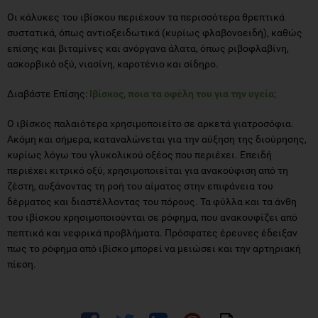
Οι κάλυκες του ιβίσκου περιέχουν τα περισσότερα θρεπτικά
συστατικά, όπως αντιοξειδωτικά (κυρίως φλαβονοειδή), καθώς
επίσης και βιταμίνες και ανόργανα άλατα, όπως ριβοφλαβίνη,
ασκορβικό οξύ, νιασίνη, καροτένιο και σίδηρο.
Διαβάστε Επίσης:
Ιβίσκος, ποια τα οφέλη του για την υγεία;
Ο ιβίσκος παλαιότερα χρησιμοποιείτο σε αρκετά γιατροσόφια.
Ακόμη και σήμερα, καταναλώνεται για την αύξηση της διούρησης,
κυρίως λόγω του γλυκολικού οξέος που περιέχει. Επειδή
περιέχει κιτρικό οξύ, χρησιμοποιείται για ανακούφιση από τη
ζέστη, αυξάνοντας τη ροή του αίματος στην επιφάνεια του
δέρματος και διαστέλλοντας του πόρους. Τα φύλλα και τα άνθη
του ιβίσκου χρησιμοποιούνται σε ρόφημα, που ανακουφίζει από
πεπτικά και νεφρικά προβλήματα. Πρόσφατες έρευνες έδειξαν
πως το ρόφημα από ιβίσκο μπορεί να μειώσει και την αρτηριακή
πίεση.