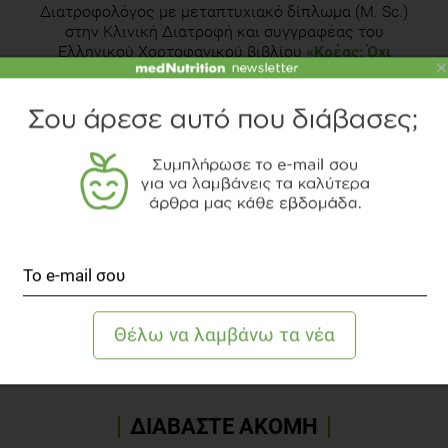
Διατροφολόγος με μεταπτυχιακό δίπλωμα (Μ. Sc.)
στην Κλινική Διατροφή και συγγραφέας του
Ελληνικού Χορτοφαγικού βιβλίου
«Κρέας; Όχι
×
ευχαριστώ!»
.
Παρέχει εξατομικευμένες
διαιτολογικές υπηρεσίες στο γραφείο του, στη
Θεσσαλονίκη.
Γνωρίστε τoν αρθογράφο
Δείτε το διαιτολογικό γραφείο
TOPICS
ΡΟΦΗΜΑΤΑ
ΥΓΕΙΑ
ΦΑΡΜΑΚΟ
ΔΙΑΒΑΣΤΕ ΑΚΟΜΗ