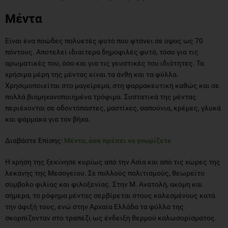
Μέντα
Είναι ένα ποώδες πολυετές φυτό που φτάνει σε ύψος ως 70
πόντους. Αποτελεί ιδιαίτερα δημοφιλές φυτό, τόσο για τις
αρωματικές του, όσο και για τις γευστικές του ιδιότητες. Τα
χρήσιμα μέρη της μέντας είναι τα άνθη και τα φύλλα.
Χρησιμοποιείται στο μαγείρεμα, στη φαρμακευτική καθώς και σε
πολλά βιομηχανοποιημένα τρόφιμα. Συστατικά της μέντας
περιέχονται σε οδοντόπαστες, μαστίχες, σαπούνια, κρέμες, γλυκά
και φάρμακα για τον βήχα.
Διαβάστε Επίσης:
Μέντα, όσα πρέπει να γνωρίζετε
Η χρήση της ξεκίνησε κυρίως από την Ασία και από τις χώρες της
λεκάνης της Μεσογείου. Σε πολλούς πολιτισμούς, θεωρείτο
σύμβολο φιλίας και φιλοξενίας. Στην Μ. Ανατολή, ακόμη και
σήμερα, το ρόφημα μέντας σερβίρεται στους καλεσμένους κατά
την άφιξή τους, ενώ στην Αρχαία Ελλάδα τα φύλλα της
σκορπίζονταν στο τραπέζι ως ένδειξη θερμού καλωσορίσματος.