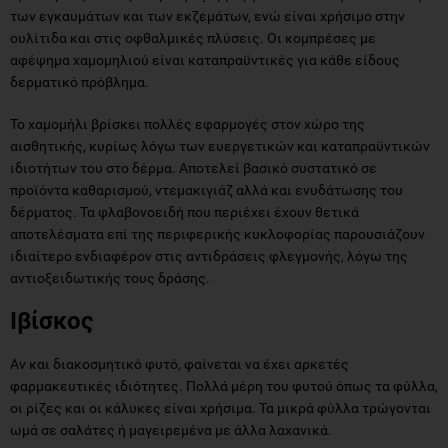
των εγκαυμάτων και των εκζεμάτων, ενώ είναι χρήσιμο στην
ουλίτιδα και στις οφθαλμικές πλύσεις. Οι κομπρέσες με
αφέψημα χαμομηλιού είναι καταπραϋντικές για κάθε είδους
δερματικό πρόβλημα.
Το χαμομήλι βρίσκει πολλές εφαρμογές στον χώρο της
αισθητικής, κυρίως λόγω των ευεργετικών και καταπραϋντικών
ιδιοτήτων του στο δέρμα. Αποτελεί βασικό συστατικό σε
προϊόντα καθαρισμού, ντεμακιγιάζ αλλά και ενυδάτωσης του
δέρματος. Τα φλαβονοειδή που περιέχει έχουν θετικά
αποτελέσματα επί της περιφερικής κυκλοφορίας παρουσιάζουν
ιδιαίτερο ενδιαφέρον στις αντιδράσεις φλεγμονής, λόγω της
αντιοξειδωτικής τους δράσης.
Ιβίσκος
Αν και διακοσμητικό φυτό, φαίνεται να έχει αρκετές
φαρμακευτικές ιδιότητες. Πολλά μέρη του φυτού όπως τα φύλλα,
οι ρίζες και οι κάλυκες είναι χρήσιμα. Τα μικρά φύλλα τρώγονται
ωμά σε σαλάτες ή μαγειρεμένα με άλλα λαχανικά.