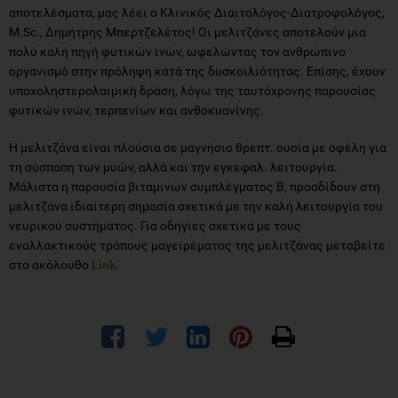
αποτελέσματα, μας λέει ο Κλινικός Διαιτολόγος-Διατροφολόγος,
M.Sc., Δημήτρης Μπερτζελέτος! Οι μελιτζάνες αποτελούν μια
πολύ καλή πηγή φυτικών ινών, ωφελώντας τον ανθρώπινο
οργανισμό στην πρόληψη κατά της δυσκοιλιότητας. Επίσης, έχουν
υποχοληστερολαιμική δράση, λόγω της ταυτόχρονης παρουσίας
φυτικών ινών, τερπενίων και ανθοκυανίνης.
Η μελιτζάνα είναι πλούσια σε μαγνήσιο θρεπτ. ουσία με οφέλη για
τη σύσπαση των μυών, αλλά και την εγκεφαλ. λειτουργία.
Μάλιστα η παρουσία βιταμινών συμπλέγματος Β, προσδίδουν στη
μελιτζάνα ιδιαίτερη σημασία σχετικά με την καλή λειτουργία του
νευρικού συστήματος. Για οδηγίες σχετικά με τους
εναλλακτικούς τρόπους μαγειρέματος της μελιτζάνας μεταβείτε
στο ακόλουθο
Link
.