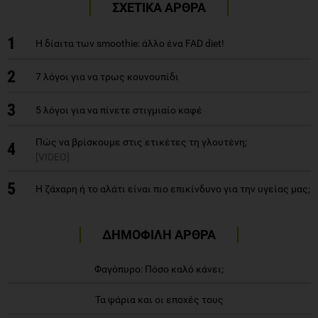
ΣΧΕΤΙΚΑ ΑΡΘΡΑ
1
Η δίαιτα των smoothie: άλλο ένα FAD diet!
2
7 λόγοι για να τρως κουνουπίδι
3
5 λόγοι για να πίνετε στιγμιαίο καφέ
Πώς να βρίσκουμε στις ετικέτες τη γλουτένη;
4
[VIDEO]
5
Η ζάχαρη ή το αλάτι είναι πιο επικίνδυνο για την υγείας μας;
ΔΗΜΟΦΙΛΗ ΑΡΘΡΑ
Φαγόπυρο: Πόσο καλό κάνει;
Τα ψάρια και οι εποχές τους