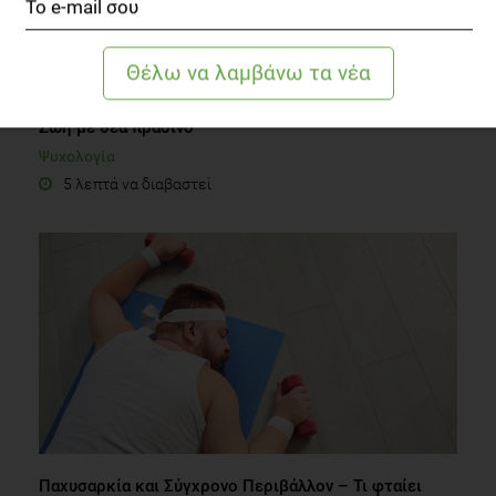
Ζωή με θέα πράσινο
Ψυχολογία
5 λεπτά να διαβαστεί
Παχυσαρκία και Σύγχρονο Περιβάλλον – Τι φταίει