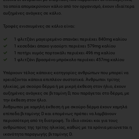
τα οποία απομακρύνουν κάλιο από τον οργανισμό, έχουν ιδιαίτερα
αυξημένες ανάγκες σε κάλιο.
Τροφές ενισχυμένες σε κάλιο είναι:
1 φλιτζάνι μαγειρεμένο σπανάκι περιέχει 840mg καλίου
1 κεσεδάκι άπαχο γιαούρτι περιέχει 579mg καλίου
1 ποτήρι χυμός πορτοκάλι περιέχει 496 mg καλίου
1 φλιτζάνι βρασμένο μπρόκολο περιέχει 457mg καλίου
Υπάρχουν τέλος κάποιες κατηγορίες ανθρώπων που μπορεί να
χρειάζονται κάποια επιπλέον συστατικά. Άνθρωποι τρίτης
ηλικίας, με σκούρο δέρμα ή με μικρή έκθεση στον ήλιο, έχουν
αυξημένες ανάγκες σε βιταμίνη D, που παράγεται στο δέρμα, με
την έκθεση στον ήλιο.
Άνθρωποι με χαμηλή έκθεση ή με σκούρο δέρμα έχουν χαμηλά
επίπεδα βιταμίνης D και επομένως πρέπει να λαμβάνουν
περισσότερη από τη διατροφή. Το ίδιο ισχύει και για τους
ανθρώπους της τρίτης ηλικίας, καθώς με τα χρόνια μειώνεται η
ικανότητα παραγωγής βιταμίνης D.