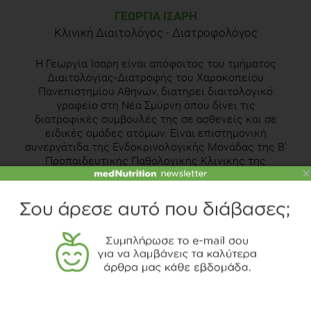
ΓΕΩΡΓΊΑ ΊΣΑΡΗ
Κλινική Διαιτολόγος - Διατροφολόγος
Η Γεωργία Ίσαρη είναι απόφοιτος του τμήματος
Διαιτολογίας-Διατροφής του Χαροκοπείου
Πανεπιστημίου Αθηνών, διατηρεί διαιτολογικό
γραφείο στη Νέα Σμύρνη όπου δίνει τις
διατροφικές συμβουλές της σε ασθενείς και σε
ειδικές ομάδες ατόμων. Είναι επιστημονική
συνεργάτιδα της Ενδοκρινολογικής Μονάδας της Β'
Προπαιδευτικής Παθολογικής Κλινικής της
×
Μονάδας Έρευνας του Πανεπιστημίου Αθηνών και
Διαιτολόγος-Διατροφολόγος του Ιατρείου
Παχυσαρκίας του Πανεπιστημιακού Γενικού
Νοσοκομείου «Αττικόν».
Γνωρίστε την αρθογράφο
Δείτε το διαιτολογικό γραφείο