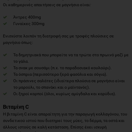
Οι καθημερινές απαιτήσεις σε μαγνήσιο είναι:
Άντρες 400mg
Γυναίκες 300mg
Ενισχύστε λοιπόν τη διατροφή σας με τροφές πλούσιες σε
μαγνήσιο όπως:
Τα δημητριακά που μπορείτε να τα τρώτε στο πρωινό μαζί με
το γάλα.
Τα σνακ με σουσάμι (π.χ. το παραδοσιακό κουλούρι).
Τα όσπρια (περισσότερο ξερά φασόλια και σόγια).
Οι πράσινες σαλάτες (ιδιαίτερα πλούσια σε μαγνήσιο είναι
το μαρούλι, το σπανάκι και ο μαϊντανός).
Οι ξηροί καρποί (όλοι, κυρίως αμύγδαλα και καρύδια).
Βιταμίνη C
Η βιταμίνη C είναι απαραίτητη για την παραγωγή κολλαγόνου, του
συνδετικού ιστού που διατηρεί τους μύες, το δέρμα, τα οστά και
άλλους ιστούς σε καλή κατάσταση. Επίσης έχει ισχυρή