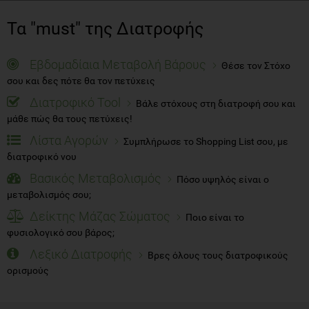
Τα "must" της Διατροφής
Εβδομαδίαια Μεταβολή Βάρους
Θέσε τον Στόχο
σου και δες πότε θα τον πετύχεις
Διατροφικό Tool
Βάλε στόχους στη διατροφή σου και
μάθε πώς θα τους πετύχεις!
Λίστα Αγορών
Συμπλήρωσε το Shopping List σου, με
διατροφικό νου
Βασικός Μεταβολισμός
Πόσο υψηλός είναι ο
μεταβολισμός σου;
Δείκτης Μάζας Σώματος
Ποιο είναι το
φυσιολογικό σου βάρος;
Λεξικό Διατροφής
Βρες όλους τους διατροφικούς
ορισμούς