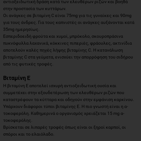
αντιοξειδωτική δράση κατά των ελευθέρων ριζών και βοηθά
στην προστασία των κυττάρων.
Οι ανάγκες σε βιταμίνη C είναι 75mg για τις γυναίκες και 90mg
για τους άνδρες. Για τους καπνιστές οι ανάγκες αυξάνονται κατά
35mg ημερησίως.
Εσπεριδοειδή φρούτα και χυμοί, μπρόκολο, σκουροπράσινα
πυκνόφυλλα λαχανικά, κόκκινες πιπεριές, φράουλες, ακτινίδια
αποτελούν καλές πηγές λήψης βιταμίνης C. Η κατανάλωση
βιταμίνης C στα γεύματα, ενισχύει την απορρόφηση του σιδήρου
από τις φυτικές τροφές.
Βιταμίνη Ε
Η βιταμίνη Ε αποτελεί ισχυρή αντιοξειδωτική ουσία και
συμμετέχει στην εξουδετέρωση των ελευθέρων ριζών που
καταστρέφουν τα κύτταρα και οδηγούν στην εμφάνιση καρκίνου.
Υπάρχουν διάφοροι τύποι βιταμίνης Ε. Η πιο γνωστή είναι η α-
τοκοφερόλη. Καθημερινά ο οργανισμός χρειάζεται 15 mg α-
τοκοφερόλης.
Βρίσκεται σε λιπαρές τροφές όπως είναι οι ξηροί καρποί, οι
σπόροι και το ελαιόλαδο.