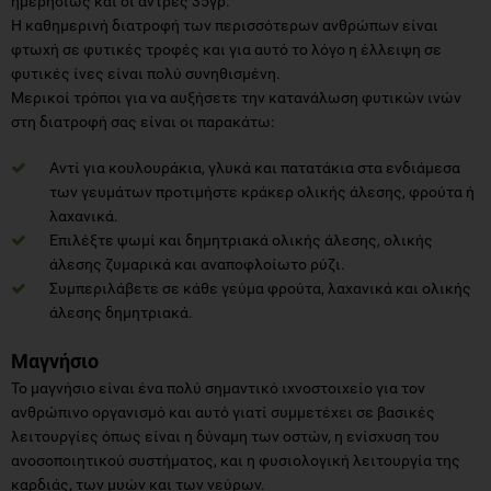
ημερησίως και οι άντρες 35γρ.
Η καθημερινή διατροφή των περισσότερων ανθρώπων είναι
φτωχή σε φυτικές τροφές και για αυτό το λόγο η έλλειψη σε
φυτικές ίνες είναι πολύ συνηθισμένη.
Μερικοί τρόποι για να αυξήσετε την κατανάλωση φυτικών ινών
στη διατροφή σας είναι οι παρακάτω:
Αντί για κουλουράκια, γλυκά και πατατάκια στα ενδιάμεσα
των γευμάτων προτιμήστε κράκερ ολικής άλεσης, φρούτα ή
λαχανικά.
Επιλέξτε ψωμί και δημητριακά ολικής άλεσης, ολικής
άλεσης ζυμαρικά και αναποφλοίωτο ρύζι.
Συμπεριλάβετε σε κάθε γεύμα φρούτα, λαχανικά και ολικής
άλεσης δημητριακά.
Μαγνήσιο
Το μαγνήσιο είναι ένα πολύ σημαντικό ιχνοστοιχείο για τον
ανθρώπινο οργανισμό και αυτό γιατί συμμετέχει σε βασικές
λειτουργίες όπως είναι η δύναμη των οστών, η ενίσχυση του
ανοσοποιητικού συστήματος, και η φυσιολογική λειτουργία της
καρδιάς, των μυών και των νεύρων.