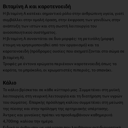
Βιταμίνη Α και καροτενοειδή
Η βιταμίνη Α κατέχει σημαντικό ρόλο στην ανθρώπινη υγεία, γιατί
συμβάλλει στην ομαλή όραση, στην έκφραση των γονιδίων, στην
ανάπτυξη των ιστών και στη σωστή λειτουργία του
ανοσοποιητικού συστήματος.
Η βιταμίνη Α συναντάται σε δυο μορφές: τη ρετινόλη (μορφή
έτοιμη να χρησιμοποιηθεί από τον οργανισμό) και τα
καροτενοειδή (πρόδρομες ουσίες που σχηματίζονται στο σώμα σε
βιταμίνη Α).
Τροφές με έντονα χρώματα περιέχουν καροτενοειδή όπως τα
καρότα, το μπρόκολο, οι χρωματιστές πιπεριές, το σπανάκι.
Κάλιο
Το κάλιο βρίσκεται σε κάθε κύτταρό μας. Συμμετέχει στη μυϊκή
λειτουργία, στη νευρική λειτουργία και τη διατήρηση των υγρών
του σώματος. Επαρκής πρόσληψη καλίου συμμετέχει στη μείωση
της πίεσης και στην πρόληψη της αρτηριακής υπέρτασης.
Άντρες και γυναίκες πρέπει να προσλαμβάνουν καθημερινά
4,700mg καλίου την ημέρα.
Ειδικά οι άνθρωποι με υπέρταση που λαμβάνουν αντιδιουρητικά,