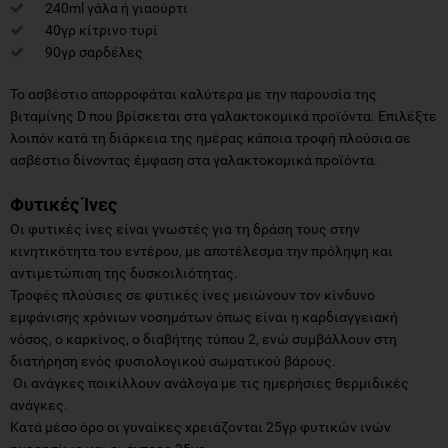
240ml γάλα ή γιαούρτι
40γρ κίτρινο τυρί
90γρ σαρδέλες
Το ασβέστιο απορροφάται καλύτερα με την παρουσία της
βιταμίνης D που βρίσκεται στα γαλακτοκομικά προϊόντα. Επιλέξτε
λοιπόν κατά τη διάρκεια της ημέρας κάποια τροφή πλούσια σε
ασβέστιο δίνοντας έμφαση στα γαλακτοκομικά προϊόντα.
Φυτικές Ίνες
Οι φυτικές ίνες είναι γνωστές για τη δράση τους στην
κινητικότητα του εντέρου, με αποτέλεσμα την πρόληψη και
αντιμετώπιση της δυσκοιλιότητας.
Τροφές πλούσιες σε φυτικές ίνες μειώνουν τον κίνδυνο
εμφάνισης χρόνιων νοσημάτων όπως είναι η καρδιαγγειακή
νόσος, ο καρκίνος, ο διαβήτης τύπου 2, ενώ συμβάλλουν στη
διατήρηση ενός φυσιολογικού σωματικού βάρους.
Οι ανάγκες ποικίλλουν ανάλογα με τις ημερήσιες θερμιδικές
ανάγκες.
Κατά μέσο όρο οι γυναίκες χρειάζονται 25γρ φυτικών ινών