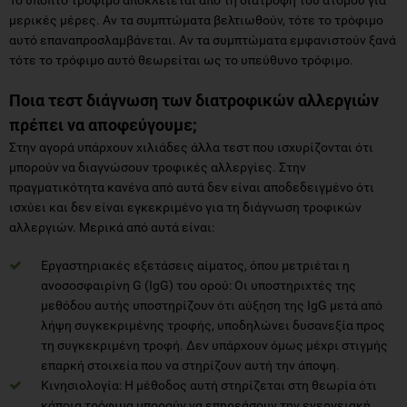
μερικές μέρες. Αν τα συμπτώματα βελτιωθούν, τότε το τρόφιμο
αυτό επαναπροσλαμβάνεται. Αν τα συμπτώματα εμφανιστούν ξανά
τότε το τρόφιμο αυτό θεωρείται ως το υπεύθυνο τρόφιμο.
Ποια τεστ διάγνωση των διατροφικών αλλεργιών
πρέπει να αποφεύγουμε;
Στην αγορά υπάρχουν χιλιάδες άλλα τεστ που ισχυρίζονται ότι
μπορούν να διαγνώσουν τροφικές αλλεργίες. Στην
πραγματικότητα κανένα από αυτά δεν είναι αποδεδειγμένο ότι
ισχύει και δεν είναι εγκεκριμένο για τη διάγνωση τροφικών
αλλεργιών. Μερικά από αυτά είναι:
Εργαστηριακές εξετάσεις αίματος, όπου μετριέται η
ανοσοσφαιρίνη G (IgG) του ορού: Οι υποστηριχτές της
μεθόδου αυτής υποστηρίζουν ότι αύξηση της IgG μετά από
λήψη συγκεκριμένης τροφής, υποδηλώνει δυσανεξία προς
τη συγκεκριμένη τροφή. Δεν υπάρχουν όμως μέχρι στιγμής
επαρκή στοιχεία που να στηρίζουν αυτή την άποψη.
Κινησιολογία: Η μέθοδος αυτή στηρίζεται στη θεωρία ότι
κάποια τρόφιμα μπορούν να επηρεάσουν την ενεργειακή