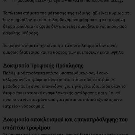
Η μέθοδος ELISA (Enzyme – linked immunosorbent assay)
Τα πλεονεκτήματα της μέτρησης της ειδικής IgE είναι κυρίως ότι
δεν επηρεάζονται από τα λαμβανόμενα φάρμακα, η εκτεταμένη
δερματοπάθεια - έκζεμα δεν αποτελεί εμπόδιο, είναι απολύτως
ασφαλής μέθοδος.
Τα μειονεκτήματα της είναι ότι τα αποτελέσματα δεν είναι
αμέσως διαθέσιμα και το κόστος των εξετάσεων είναι υψηλό.
Δοκιμασία Τροφικής Πρόκλησης
Πολύ μικρή ποσότητα από το υποπτευόμενο σαν ένοχο
αλλεργιογόνο τρόφιμο δίνεται στο άτομο από το στόμα. Η
μέθοδος αυτή είναι επικίνδυνη για την υγεία, ιδιαίτερα όταν το
άτομο έχει ιστορικό αναφυλακτικής αντίδρασης και γι΄ αυτό
πρέπει να γίνεται μόνο από γιατρό και σε ειδικά εξοπλισμένο
ιατρείο / νοσοκομείο.
Δοκιμασία αποκλεισμού και επαναπρόσληψης του
υπόπτου τροφίμου
Το ύποπτο τρόφιμο αποκλείεται από τη διατροφή του ατόμου για