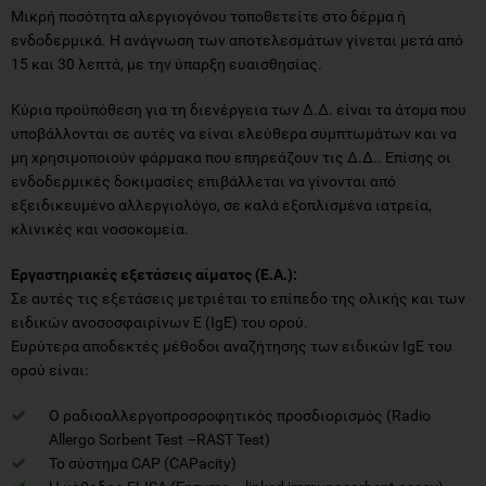
Μικρή ποσότητα αλεργιογόνου τοποθετείτε στο δέρμα ή
ενδοδερμικά. Η ανάγνωση των αποτελεσμάτων γίνεται μετά από
15 και 30 λεπτά, με την ύπαρξη ευαισθησίας.
Κύρια προϋπόθεση για τη διενέργεια των Δ.Δ. είναι τα άτομα που
υποβάλλονται σε αυτές να είναι ελεύθερα συμπτωμάτων και να
μη χρησιμοποιούν φάρμακα που επηρεάζουν τις Δ.Δ.. Επίσης οι
ενδοδερμικές δοκιμασίες επιβάλλεται να γίνονται από
εξειδικευμένο αλλεργιολόγο, σε καλά εξοπλισμένα ιατρεία,
κλινικές και νοσοκομεία.
Εργαστηριακές εξετάσεις αίματος (Ε.Α.):
Σε αυτές τις εξετάσεις μετριέται το επίπεδο της ολικής και των
ειδικών ανοσοσφαιρίνων Ε (IgE) του ορού.
Ευρύτερα αποδεκτές μέθοδοι αναζήτησης των ειδικών IgE του
ορού είναι:
Ο ραδιοαλλεργοπροσροφητικός προσδιορισμός (Radio
Allergo Sorbent Test –RAST Test)
Το σύστημα CAP (CAPacity)