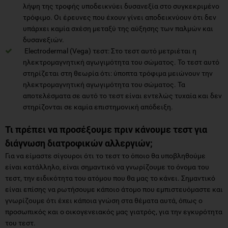
λήψη της τροφής υποδεικνύει δυσανεξία στο συγκεκριμένο
τρόφιμο. Οι έρευνες που έχουν γίνει αποδεικνύουν ότι δεν
υπάρχει καμία σχέση μεταξύ της αύξησης των παλμών και
δυσανεξιών.
Electrodermal (Vega) τεστ: Στο τεστ αυτό μετριέται η
ηλεκτρομαγνητική αγωγιμότητα του σώματος. Το τεστ αυτό
στηρίζεται στη θεωρία ότι: ύποπτα τρόφιμα μειώνουν την
ηλεκτρομαγνητική αγωγιμότητα του σώματος. Τα
αποτελέσματα σε αυτό το τεστ είναι εντελώς τυχαία και δεν
στηρίζονται σε καμία επιστημονική απόδειξη.
Τι πρέπει να προσέξουμε πριν κάνουμε τεστ για
διάγνωση διατροφικών αλλεργιών;
Για να είμαστε σίγουροι ότι το τεστ το όποιο θα υποβληθούμε
είναι κατάλληλο, είναι σημαντικό να γνωρίζουμε το όνομα του
τεστ, την ειδικότητα του ατόμου που θα μας το κάνει. Σημαντικό
είναι επίσης να ρωτήσουμε κάποιο άτομο που εμπιστευόμαστε και
γνωρίζουμε ότι έχει κάποια γνώση στα θέματα αυτά, όπως ο
προσωπικός και ο οικογενειακός μας γιατρός, για την εγκυρότητα
του τεστ.