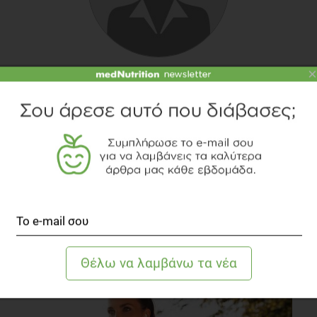
allergy: a practice parameter. Ann Allergy Asthma Immunol
2006 Mar;96 (3 Suppl.2):S1-68.
×
ΛΊΤΣΑ ΚΟΥΛΛΑΠΉ
Διατροφολόγος - Διαιτολόγος
TOPICS
ΔΙΑΤΡΟΦΗ
ΥΓΕΙΑ
ΤΡΟΦΙΚΗ ΑΛΛΕΡΓΙΑ
ΔΙΑΒΑΣΤΕ ΑΚΟΜΗ