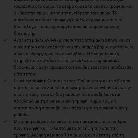
ισορροπία στο σώμα. Το άτομο κρατά το ύποπτο τρόφιμο και
ο «θεραπευτείς» μετρά την αντίδραση των μυών. Το
αποτέλεσμα είναι η αποφυγή πολλών τροφίμων από το
διαιτολόγιο και η δημιουργία μιας μη ισορροπημένης
διατροφής.
Ανάλυση μαλλιών: Μικρή ποσότητα από μαλλιά πηγαίνει σε
εργαστήριο και αναλύεται για την ύπαρξη βαριών μετάλλων,
όπως ο υδράργυρος και ο μόλυβδος. Η θεωρεία αυτή
στηρίζεται στην ιδέα ότι τα μέταλλα αυτά προκαλούν
δυσανεξίες. Στην πραγματικότητα δεν έχει ποτέ αποδειχθεί
κάτι τέτοιο.
Leucocytotoxic ή Cytotoxic τεστ: Πρόκειται για μια εξέταση
αίματος όπου το λευκά αιμοσφαίρια αναμειγνύονται με την
ύποπτη τροφή και αν διογκωθούν τότε υποδηλώνεται
πρόβλημα με τη συγκεκριμένη τροφή. Καμία λογική
επιστημονική απόδειξη δεν υπάρχει για τη συγκεκριμένη
μέθοδο.
Μέτρηση παλμών: Σε αυτό το τεστ μετριούνται οι παλμοί
πριν τη λήψη και 15 λεπτά μετά τη λήψη της ύποπτης
τροφής. Αύξηση περίπου 10 παλμούς ανά λεπτό μετά τη