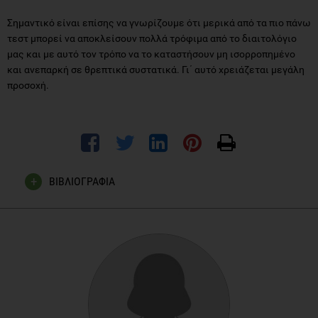
Σημαντικό είναι επίσης να γνωρίζουμε ότι μερικά από τα πιο πάνω
τεστ μπορεί να αποκλείσουν πολλά τρόφιμα από το διαιτολόγιο
μας και με αυτό τον τρόπο να το καταστήσουν μη ισορροπημένο
και ανεπαρκή σε θρεπτικά συστατικά. Γι΄ αυτό χρειάζεται μεγάλη
προσοχή.
ΒΙΒΛΙΟΓΡΑΦΙΑ
The British Dietetic Association. The truth about...food
allergy and food intolerance testing, September 2005
The British Dietetic Association. Food allergy and intolerance
what are they?, June 2007
American College of Allergy, Asthma, & Immunology. Food