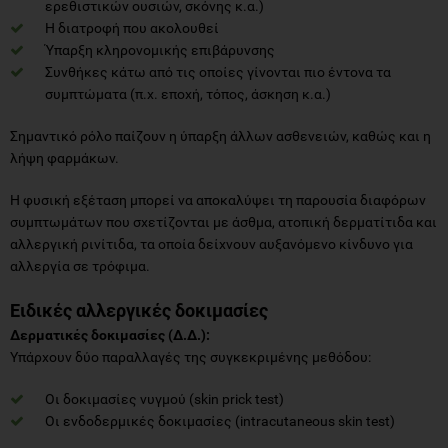
ερεθιστικών ουσιών, σκόνης κ.α.)
Η διατροφή που ακολουθεί
Ύπαρξη κληρονομικής επιβάρυνσης
Συνθήκες κάτω από τις οποίες γίνονται πιο έντονα τα
συμπτώματα (π.χ. εποχή, τόπος, άσκηση κ.α.)
Σημαντικό ρόλο παίζουν η ύπαρξη άλλων ασθενειών, καθώς και η
λήψη φαρμάκων.
Η φυσική εξέταση μπορεί να αποκαλύψει τη παρουσία διαφόρων
συμπτωμάτων που σχετίζονται με άσθμα, ατοπική δερματίτιδα και
αλλεργική ρινίτιδα, τα οποία δείχνουν αυξανόμενο κίνδυνο για
αλλεργία σε τρόφιμα.
Ειδικές αλλεργικές δοκιμασίες
Δερματικές δοκιμασίες (Δ.Δ.):
Υπάρχουν δύο παραλλαγές της συγκεκριμένης μεθόδου:
Οι δοκιμασίες νυγμού (skin prick test)
Οι ενδοδερμικές δοκιμασίες (intracutaneous skin test)