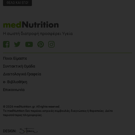
Η σωστή διατροφή προσφέρει Υγεία
Ποιοι Είμαστε
Συντακτική Ομάδα
Διαιτολογικά Γραφεία
e- Βιβλιοθήκη
Επικοινωνία
© 2026 medNutrition.gr. All rights reserved.
Το medNutrition δεν παρέχει ιατρικές συμβουλές, διαγνώσεις ή θεραπείες.
Δείτε
περισσότερες πληροφορίες
.
DESIGN: