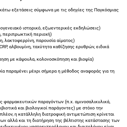
ακάτω εξετάσεις σύμφωνα με τις οδηγίες της Παγκόσμιας
ικογενειακό ιστορικό, εξωεντερικές εκδηλώσεις)
ή, περιπρωκτική περιοχή)
η, λακτοφερρίνη, παρουσία αίματος)
 CRP, αλβουμίνη, ταχύτητα καθίζησης ερυθρών, ειδικά
πηση με κάψουλα, κολονοσκόπηση και βιοψία)
ία παραμένει μέχρι σήμερα η μέθοδος αναφοράς για τη
ς φαρμακευτικών παραγόντων (π.χ. αμινοσαλικυλικά,
ιβιοτικά και βιολογικοί παράγοντες) με στόχο την
ιπλέον, η κατάλληλη διατροφική αντιμετώπιση κρίνεται
ων αλλά και τη διατήρηση της βέλτιστης κατάστασης των
εξειδικευμένου γαστρεντερόλογου και διαιτολόγου είναι