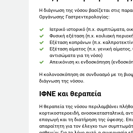
Η διάγνωση της νόσου βασίζεται στις παρ
Οργάνωσης Γαστρεντερολογίας:
Ιατρικό ιστορικό (π.χ. συμπτώματα, ο
Φυσική εξέταση (π.χ. κοιλιακή περιοχ
Εξέταση κοπράνων (π.χ. καλπροτεκτίν
Εξέταση αίματος (π.χ. γενική αίματος,
αντισώματα για τη νόσο)
Απεικόνιση κι ενδοσκόπηση (ενδοσκό
Η κολονοσκόπηση σε συνδυασμό με τη βιοψ
διάγνωση της νόσου.
ΙΦΝΕ και θεραπεία
Η θεραπεία της νόσου περιλαμβάνει πλήθο
κορτικοστεροειδή, ανοσοκατασταλτικά, αντ
επαγωγή και τη διατήρηση της ύφεσης. Επ
απαραίτητη για τον έλεγχο των συμπτωμάτ
ασθενών. Για το λόγο αυτό, η συνεργασία 