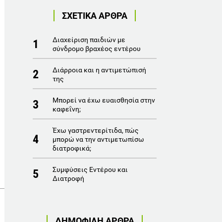
ΣΧΕΤΙΚΑ ΑΡΘΡΑ
Διαχείριση παιδιών με
1
σύνδρομο βραχέος εντέρου
Διάρροια και η αντιμετώπισή
2
της
Μπορεί να έχω ευαισθησία στην
3
καφεΐνη;
Έχω γαστρεντερίτιδα, πώς
4
μπορώ να την αντιμετωπίσω
διατροφικά;
Συμφύσεις Εντέρου και
5
Διατροφή
ΔΗΜΟΦΙΛΗ ΑΡΘΡΑ