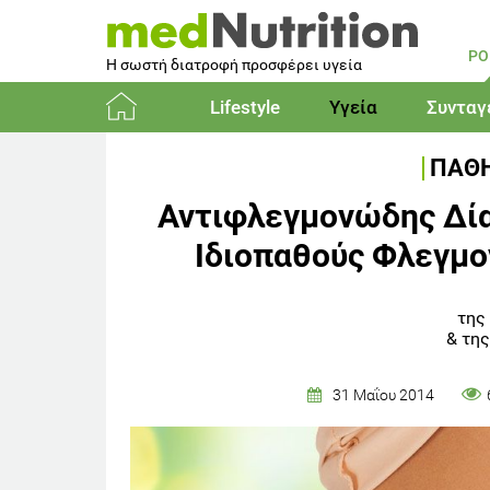
PO
Η σωστή διατροφή προσφέρει υγεία
Lifestyle
Υγεία
Συνταγ
Αρχική
ΠΑΘΗ
Αντιφλεγμονώδης Δίαι
Ιδιοπαθούς Φλεγμο
της
&
της
31 Μαΐου 2014