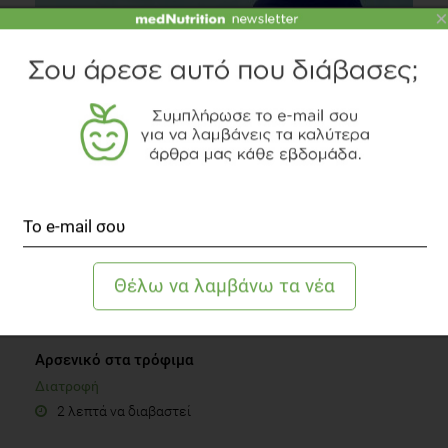
×
Σωματοδομή: Aπό τι εξαρτάται;
Fitness
3 λεπτά να διαβαστεί
Αρσενικό στα τρόφιμα
Διατροφή
2 λεπτά να διαβαστεί