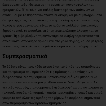
έχει συσχετισθεί θετικά με την εμφάνιση πονοκεφάλων και
ημικρανιών. Γι’ αυτό, είναι καλό η διατροφή των ασθενών να
ενισχυθεί με τα παραπάνω στοιχεία, ακόμη και με συμπληρώματα
διατροφής, στις περιπτώσεις που η πρόσληψη είναι ανεπαρκής.
Καλές πηγές μαγνησίου, είναι τα πράσινα φυλλώδη λαχανικά, οι
ξηροί καρποί, τα φασόλια, τα δημητριακά ολικής άλεσης και το
κρέας. Τη ριβοφλαβίνη τη συναντάμε σε υψηλή περιεκτικότητα
στο συκώτι, στο νεφρό αρνιού και στο γάλα σόγιας, και σε μέτριες
ποσότητες στα κρέατα, στα γαλακτοκομικά και στα δημητριακά.
Συμπερασματικά
Το βέβαιο είναι πως, κάθε άτομο έχει τις δικές του ευαισθησίες
και τα τρόφιμα που προκαλούν τις κρίσεις ημικρανίας είναι
διαφορετικά. Με τη βοήθεια ωστόσο ενός ειδικού μπορούν να
εντοπισθούν και να απομακρυνθούν από το διαιτολόγιό του. Σε
γενικές γραμμές, μια ισορροπημένη διατροφή χωρίς καταχρήσεις
(αλκοόλ, καφές, κάπνισμα), η οποία περιλαμβάνει συχνά και μικρά
γεύματα από όλες τις ομάδες τροφίμων, θα συμβάλει σημαντικά
στον περιορισμό των κρίσεων ημικρανίας.