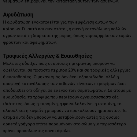
γευμάτων, επιβαρύνει την κατάσταση αυτών των ασθενών.
Αφυδάτωση
Η αφυδάτωση ενοχοποιείται για την εμφάνιση αυτών των
κρίσεων. Γι΄ αυτό και συνιστάται, η συχνή κατανάλωση πολλών
υγρών κατά τη διάρκεια της μέρας, όπως νερού, φρέσκων χυμών
φρούτων και αφεψημάτων.
Τροφικές Αλλεργίες & Ευαισθησίες
Μελέτες έδειξαν πως οι κρίσεις ημικρανίας μπορούν να
οφείλονται, σε ποσοστό περίπου 20% και σε τροφικές αλλεργίες
ή ευαισθησίες. Ο μηχανισμός δεν έχει εξακριβωθεί αλλά η
αποφυγή κατανάλωσης των πιθανών «ένοχων» τροφίμων έχει
αποδειχθεί ότι οδηγεί σε έλεγχο των συμπτωμάτων. Σε άτομα με
ευαισθησία, τα τρόφιμα που περιέχουν αγγειοσυσπαστικές
ιδιότητες, όπως η τυραμίνη, η φαινυλαλανίνη, η ισταμίνη, το
αλκοόλ και η καφεΐνη μπορούν να προκαλέσουν ημικρανίες. Τα
άτομα αυτά δεν μπορούν να μεταβολίσουν αυτές τις ουσίες
αρκετά γρήγορα οπότε παραμένουν στο σώμα για περισσότερο
χρόνο, προκαλώντας πονοκέφαλο.