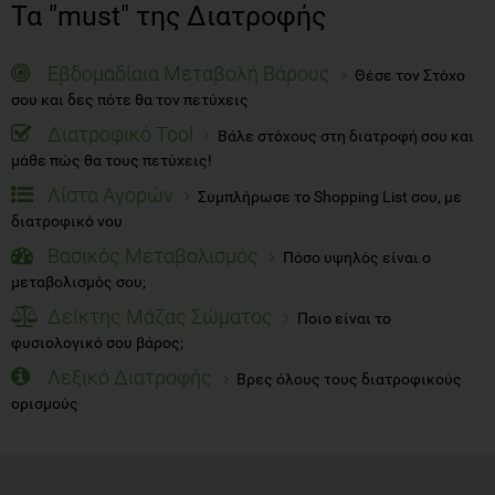
Τα "must" της Διατροφής
Εβδομαδίαια Μεταβολή Βάρους
Θέσε τον Στόχο
σου και δες πότε θα τον πετύχεις
Διατροφικό Tool
Βάλε στόχους στη διατροφή σου και
μάθε πώς θα τους πετύχεις!
Λίστα Αγορών
Συμπλήρωσε το Shopping List σου, με
διατροφικό νου
Βασικός Μεταβολισμός
Πόσο υψηλός είναι ο
μεταβολισμός σου;
Δείκτης Μάζας Σώματος
Ποιο είναι το
φυσιολογικό σου βάρος;
Λεξικό Διατροφής
Βρες όλους τους διατροφικούς
ορισμούς