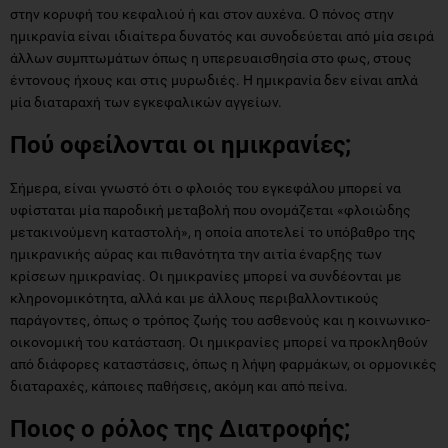
στην κορυφή του κεφαλιού ή και στον αυχένα. Ο πόνος στην
ημικρανία είναι ιδιαίτερα δυνατός και συνοδεύεται από μία σειρά
άλλων συμπτωμάτων όπως η υπερευαισθησία στο φως, στους
έντονους ήχους και στις μυρωδιές. Η ημικρανία δεν είναι απλά
μία διαταραχή των εγκεφαλικών αγγείων.
Πού οφείλονται οι ημικρανίες;
Σήμερα, είναι γνωστό ότι ο φλοιός του εγκεφάλου μπορεί να
υφίσταται μία παροδική μεταβολή που ονομάζεται «φλοιώδης
μετακινούμενη καταστολή», η οποία αποτελεί το υπόβαθρο της
ημικρανικής αύρας και πιθανότητα την αιτία έναρξης των
κρίσεων ημικρανίας. Οι ημικρανίες μπορεί να συνδέονται με
κληρονομικότητα, αλλά και με άλλους περιβαλλοντικούς
παράγοντες, όπως ο τρόπος ζωής του ασθενούς και η κοινωνικο-
οικονομική του κατάσταση. Οι ημικρανίες μπορεί να προκληθούν
από διάφορες καταστάσεις, όπως η λήψη φαρμάκων, οι ορμονικές
διαταραχές, κάποιες παθήσεις, ακόμη και από πείνα.
Ποιος ο ρόλος της Διατροφής;