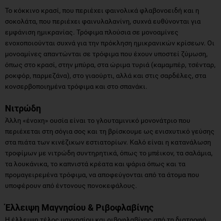
Το κόκκινο κρασί, που περιέχει φαινολικά φλαβονοειδή και η
σοκολάτα, που περιέχει φαινυλαλανίνη, συχνά ευθύνονται για
εμφάνιση ημικρανίας. Τρόφιμα πλούσια σε μονοαμίνες
ενοχοποιούνται συχνά για την πρόκληση ημικρανικών κρίσεων. Οι
μονοαμίνες απαντώνται σε τρόφιμα που έχουν υποστεί ζύμωση,
όπως στο κρασί, στην μπύρα, στα ώριμα τυριά (καμαμπέρ, τσένταρ,
ροκφόρ, παρμεζάνα), στο γιαούρτι, αλλά και στις σαρδέλες, στα
κονσερβοποιημένα τρόφιμα και στο σπανάκι.
Νιτρώδη
Άλλη «ένοχη» ουσία είναι το γλουταμινικό μονονάτριο που
περιέχεται στη σόγια σος και τη βρίσκουμε ως ενισχυτικό γεύσης
στα πιάτα των κινέζικων εστιατορίων. Καλό είναι η κατανάλωση
τροφίμων με νιτρώδη συντηρητικά, όπως το μπέικον, τα σαλάμια,
τα λουκάνικα, το καπνιστά κρέατα και ψάρια όπως και τα
προμαγειρεμένα τρόφιμα, να αποφεύγονται από τα άτομα που
υποφέρουν από έντονους πονοκεφάλους.
Έλλειψη Μαγνησίου & Ριβοφλαβίνης
Η έλλειψη τέλος μαγνησίου και ριβοφλαβίνης από τη διατροφή