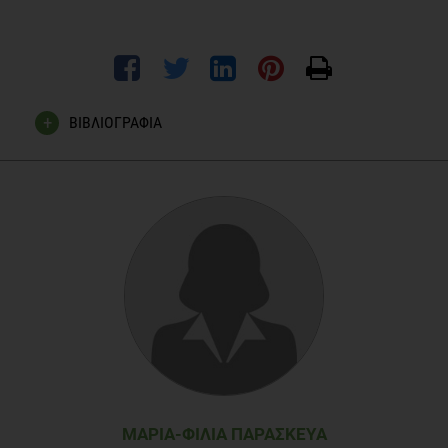
ΒΙΒΛΙΟΓΡΑΦΙΑ
Chandra R. Food hypersensitivity and allergic disease: a
selective review. American Journal of Clinical Nutrition. 1997;
66: 526S-9s
Ford E., Mokded A. Dietary Magnesium Intake in a National
Sample of U.S. Adults. The Journal of Nutrition. 2003 June;
2879-2882
Le H., Tfelt-Hanset P., Skytthe A., Kyvik K., Olesen S.
Association between migraine, liestyle and socioeconomic
factors: a population based cross – sectional study. Journal
of Headache Pain. 2011; 12: 157-172
ΜΑΡΊΑ-ΦΙΛΊΑ ΠΑΡΑΣΚΕΥΆ