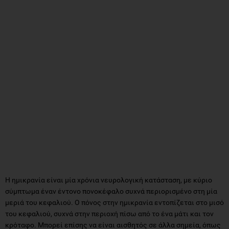
Η ημικρανία είναι μία χρόνια νευρολογική κατάσταση, με κύριο
σύμπτωμα έναν έντονο πονοκέφαλο συχνά περιορισμένο στη μία
μεριά του κεφαλιού. Ο πόνος στην ημικρανία εντοπίζεται στο μισό
του κεφαλιού, συχνά στην περιοχή πίσω από το ένα μάτι και τον
κρόταφο. Μπορεί επίσης να είναι αισθητός σε άλλα σημεία, όπως