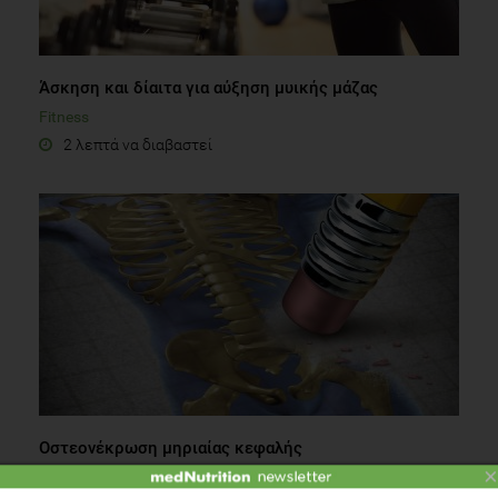
Άσκηση και δίαιτα για αύξηση μυικής μάζας
Fitness
2 λεπτά να διαβαστεί
Οστεονέκρωση μηριαίας κεφαλής
×
Οστεοπόρωση