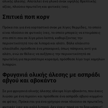
ολικής άλεσης. Αποτελεί ένα γλυκό σνακ υψηλής θρεπτικής
αξίας, πλούσιο πρωτεΐνη και φυτικές ίνες.
Σπιτικά ποπ κορν
Πρόκειται για ένα χορταστικό σνακ με λίγες θερμίδες, το οποίο
είναι πλούσιο σε φυτικές ίνες, το οποίο μπορείς να ετοιμάσεις
στο σπίτι σου σε λίγα μόνο λεπτά, καθορίζοντας την
περιεκτικότητά του σε λιπαρά και αλάτι. Βάλε ελάχιστο
ελαιόλαδο ,πρόσθεσε ένα μπαχαρικό, όπως πάπρικα, αντί για
αλάτι, ενώ αν θέλεις να αυξήσεις την περιεκτικότητά σε
πρωτεΐνη για περισσότερο κορεσμό, πρόσθεσε λίγο τυρί χαμηλών
λιπαρών.
Φρυγανιά ολικής άλεσης με ασπράδι
αβγού και αβοκάντο
Σε μια φρυγανιά ολικής άλεσης άλειψε λίγο αβοκάντο, που έχεις
λιώσει με ένα πιρούνι και πρόσθεσε ένα ασπράδι αβγού κομμένο
σε φέτες. Πρόκειται για ένα γρήγορο σνακ πλούσιο σε πρωτεΐνη,
φυτικές ίνες και καλά λιπαρά. Δεν έχεις παρά να το δοκιμάσεις!