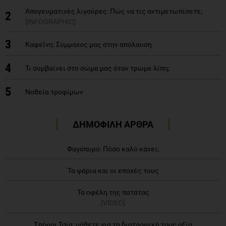
Απογευματινές λιγούρες: Πώς να τις αντιμετωπίσετε;
2
[INFOGRAPHIC]
3
Καφεΐνη: Σύμμαχος μας στην απόλαυση
4
Τι συμβαίνει στο σώμα μας όταν τρώμε λίπη;
5
Νοθεία τροφίμων
ΔΗΜΟΦΙΛΗ ΑΡΘΡΑ
Φαγόπυρο: Πόσο καλό κάνει;
Τα ψάρια και οι εποχές τους
Τα οφέλη της πατάτας
[VIDEO]
Σπόροι Τσία: μάθετε για τη διατροφική τους αξία