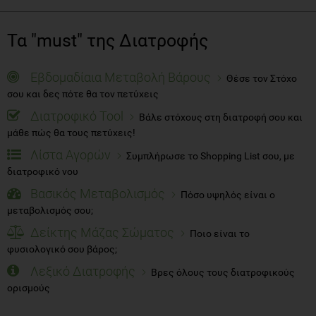
Τα "must" της Διατροφής
Εβδομαδίαια Μεταβολή Βάρους
Θέσε τον Στόχο
σου και δες πότε θα τον πετύχεις
Διατροφικό Tool
Βάλε στόχους στη διατροφή σου και
μάθε πώς θα τους πετύχεις!
Λίστα Αγορών
Συμπλήρωσε το Shopping List σου, με
διατροφικό νου
Βασικός Μεταβολισμός
Πόσο υψηλός είναι ο
μεταβολισμός σου;
Δείκτης Μάζας Σώματος
Ποιο είναι το
φυσιολογικό σου βάρος;
Λεξικό Διατροφής
Βρες όλους τους διατροφικούς
ορισμούς