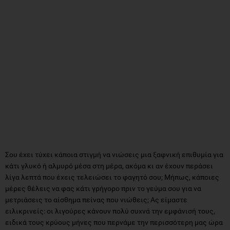
Σου έχει τύχει κάποια στιγμή να νιώσεις μια ξαφνική επιθυμία για
κάτι γλυκό ή αλμυρό μέσα στη μέρα, ακόμα κι αν έχουν περάσει
λίγα λεπτά που έχεις τελειώσει το φαγητό σου; Μήπως, κάποιες
μέρες θέλεις να φας κάτι γρήγορο πριν το γεύμα σου για να
μετριάσεις το αίσθημα πείνας που νιώθεις; Ας είμαστε
ειλικρινείς: οι λιγούρες κάνουν πολύ συχνά την εμφάνισή τους,
ειδικά τους κρύους μήνες που περνάμε την περισσότερη μας ώρα