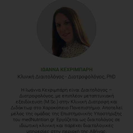
consequences.
Frontiers in psychology
,
6
, 21.
Cecilie Kyrø and Anne Tjønneland. Whole grains and public
health. BMJ. 2016. 353: i3046.
https://www.healthline.com/nutrition/11-ways-to-stop-food-
cravings
ΙΩΆΝΝΑ ΚΕΧΡΙΜΠΆΡΗ
Κλινική Διαιτολόγος - Διατροφολόγος, PhD
H Ιωάννα Κεχριμπάρη είναι Διαιτολόγος –
Διατροφολόγος, με επιπλέον μεταπτυχιακή
εξειδίκευση (M.Sc.) στην Κλινική Διατροφή και
Διδάκτωρ στο Χαροκόπειο Πανεπιστήμιο. Αποτελεί
μέλος της ομάδας της Επιστημονικής Υποστήριξης
του medNutrition.gr. Εργάζεται ως διαιτολόγος σε
ιδιωτική κλινική και παρέχει διαιτολογικές
υπηρεσίες στην περιοχή της Αθήνας.