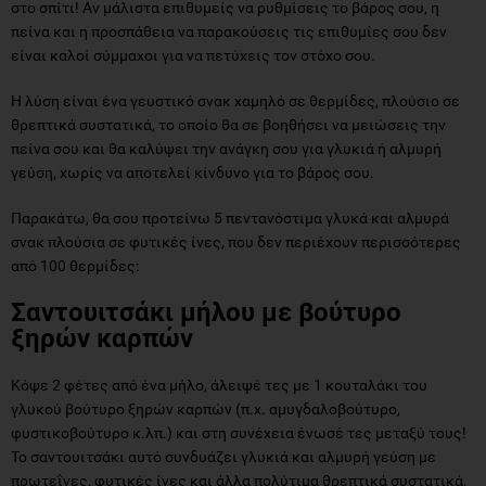
στο σπίτι! Αν μάλιστα επιθυμείς να ρυθμίσεις το βάρος σου, η
πείνα και η προσπάθεια να παρακούσεις τις επιθυμίες σου δεν
είναι καλοί σύμμαχοι για να πετύχεις τον στόχο σου.
Η λύση είναι ένα γευστικό σνακ χαμηλό σε θερμίδες, πλούσιο σε
θρεπτικά συστατικά, το οποίο θα σε βοηθήσει να μειώσεις την
πείνα σου και θα καλύψει την ανάγκη σου για γλυκιά ή αλμυρή
γεύση, χωρίς να αποτελεί κίνδυνο για το βάρος σου.
Παρακάτω, θα σου προτείνω 5 πεντανόστιμα γλυκά και αλμυρά
σνακ πλούσια σε φυτικές ίνες, που δεν περιέχουν περισσότερες
από 100 θερμίδες:
Σαντουιτσάκι μήλου με βούτυρο
ξηρών καρπών
Κόψε 2 φέτες από ένα μήλο, άλειψέ τες με 1 κουταλάκι του
γλυκού βούτυρο ξηρών καρπών (π.χ. αμυγδαλοβούτυρο,
φυστικοβούτυρο κ.λπ.) και στη συνέχεια ένωσέ τες μεταξύ τους!
Το σαντουιτσάκι αυτό συνδυάζει γλυκιά και αλμυρή γεύση με
πρωτεΐνες, φυτικές ίνες και άλλα πολύτιμα θρεπτικά συστατικά,