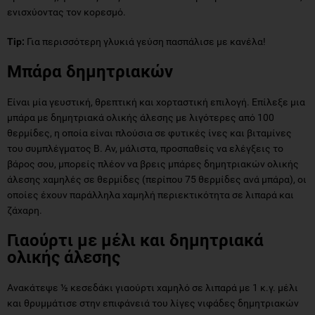
ενισχύοντας τον κορεσμό.
Tip:
Για περισσότερη γλυκιά γεύση πασπάλισε με κανέλα!
Μπάρα δημητριακών
Είναι μία γευστική, θρεπτική και χορταστική επιλογή. Επίλεξε μια
μπάρα με δημητριακά ολικής άλεσης με λιγότερες από 100
θερμίδες, η οποία είναι πλούσια σε φυτικές ίνες και βιταμίνες
του συμπλέγματος Β. Αν, μάλιστα, προσπαθείς να ελέγξεις το
βάρος σου, μπορείς πλέον να βρεις μπάρες δημητριακών ολικής
άλεσης χαμηλές σε θερμίδες (περίπου 75 θερμίδες ανά μπάρα), οι
οποίες έχουν παράλληλα χαμηλή περιεκτικότητα σε λιπαρά και
ζάχαρη.
Γιαούρτι με μέλι και δημητριακά
ολικής άλεσης
Ανακάτεψε ½ κεσεδάκι γιαούρτι χαμηλό σε λιπαρά με 1 κ.γ. μέλι
και θρυμμάτισε στην επιφάνειά του λίγες νιφάδες δημητριακών