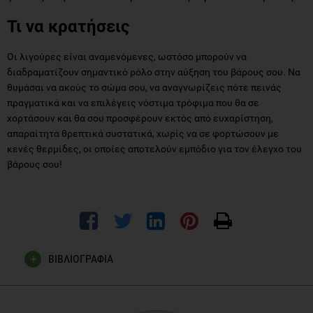
Τι να κρατήσεις
Οι λιγούρες είναι αναμενόμενες, ωστόσο μπορούν να
διαδραματίζουν σημαντικό ρόλο στην αύξηση του βάρους σου. Να
θυμάσαι να ακούς το σώμα σου, να αναγνωρίζεις πότε πεινάς
πραγματικά και να επιλέγεις νόστιμα τρόφιμα που θα σε
χορτάσουν και θα σου προσφέρουν εκτός από ευχαρίστηση,
απαραίτητα θρεπτικά συστατικά, χωρίς να σε φορτώσουν με
κενές θερμίδες, οι οποίες αποτελούν εμπόδιο για τον έλεγχο του
βάρους σου!
ΒΙΒΛΙΟΓΡΑΦΙΑ
Rodríguez-Martín, B. C., & Meule, A. (2015). Food craving:
new contributions on its assessment, moderators, and