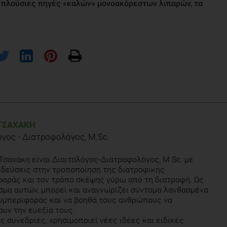
 πλούσιες πηγές «καλών» μονοακόρεστων λιπαρών, τα
available online at https://healthyforgood.heart.org/eat-
 2017)
ΤΣΑΧΆΚΗ
όγος - Διατροφολόγος, M.Sc.
ter Presentation MP40 – Session MP07, Mono-unsaturated fats from
heart disease and other causes,
Τσαχάκη είναι Διαιτολόγος-Διατροφολόγος, M.Sc. με
-fats-from-plants-not-animals-may-reduce-risk-of-death-from-
δεύσεις στην τροποποίηση της διατροφικής
οράς και τον τρόπο σκέψης γύρω από τη διατροφή. Ως
μα αυτών, μπορεί και αναγνωρίζει σύντομα λανθασμένα
υμπεριφοράς και να βοηθά τους ανθρώπους να
υν την ευεξία τους.
ς συνεδρίες, χρησιμοποιεί νέες ιδέες και ειδικές