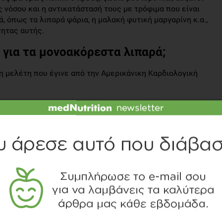
 νόσου και η αντικατάστασή τους με τρόφιμα που είναι
, όπως τα λιπαρά ψάρια, η μαλακή φυτική μαργαρίνη κ.α.,
τητας αυτής.
 για τα μονοακόρεστα λιπαρά;
η μελέτη που έγινε από την Αμερικάνικη Καρδιολογική
λιπαρών που προέρχονται από τρόφιμα φυτικής
ι 16% τον κίνδυνο εμφάνισης καρδιαγγειακής νόσου
ώνουν μικρότερες ποσότητες αυτών.
αρών που προέρχονται από τρόφιμα ζωικής προέλευσης
ε σε φυτικά τρόφιμα μπορεί να μειώσει τον κίνδυνο
 που συναντάμε στα τρόφιμα ζωικής προέλευσης
σταση που πρέπει να ακολουθούμε στο πλαίσιο της
 μονοακόρεστα λιπαρά που γνωρίζουμε ότι έχουν