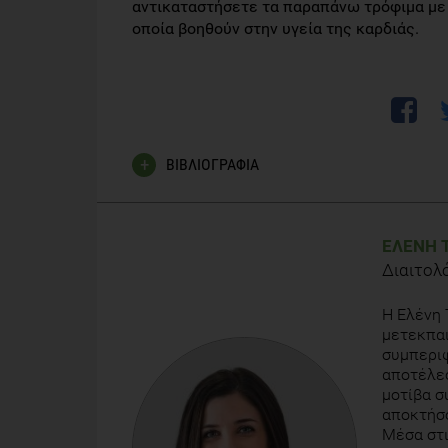
αντικαταστήσετε τα παραπάνω τρόφιμα με
οποία βοηθούν στην υγεία της καρδιάς.
ΒΙΒΛΙΟΓΡΑΦΙΑ
American Heart Association, Monounsaturated Fat, 
smart/articles/monounsaturated-fats (last update
ΕΛΈΝΗ 
Διαιτολ
American Heart Association Meeting Report – Pos
plants, not animals may reduce risk of death from 
Η Ελένη 
http://newsroom.heart.org/news/mono-unsaturated
μετεκπαι
heart-disease-and-other-causes
συμπεριφ
αποτέλεσ
μοτίβα σ
αποκτήσο
Μέσα στι