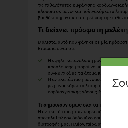
τις πιθανότητες εμφάνισης καρδιαγγειακής
πλούσια σε μονο- και πολυ-ακόρεστα λιπαρά
βοηθάει σημαντικά στη μείωση της πιθανό
Τι δείχνει πρόσφατη μελέτη
Μάλιστα, αυτό που φάνηκε σε μία πρόσφατ
Εταιρεία είναι ότι:
Η υψηλή κατανάλωση μονοακόρεστων 
προέλευσης μπορεί να μειώσει έως κα
συγκριτικά με τα άτομα που καταναλ
Η αντικατάσταση μονοακόρεστων λιπ
με μονοακόρεστα λιπαρά που συναντάμ
καρδιαγγειακής νόσους έως και 21%.
Τι σημαίνουν όμως όλα τα παραπάνω;
Η αντικατάσταση των κορεσμένων λιπαρών
αποτελεί πλέον δεδομένο και είναι μία σύ
διατροφής μας. Πλέον, πέρα από το ότι τα