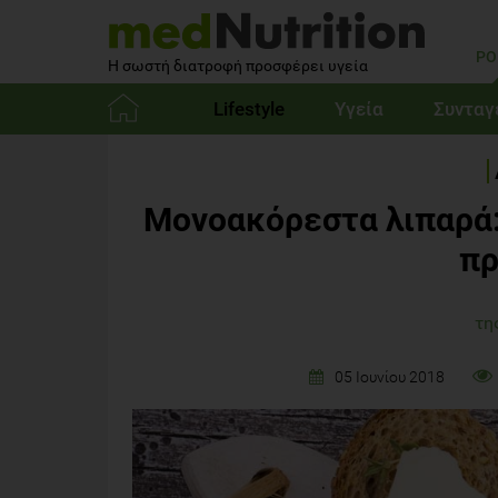
PO
Η σωστή διατροφή προσφέρει υγεία
Lifestyle
Υγεία
Συνταγ
Αρχική
Μονοακόρεστα λιπαρά:
πρ
τη
05 Ιουνίου 2018