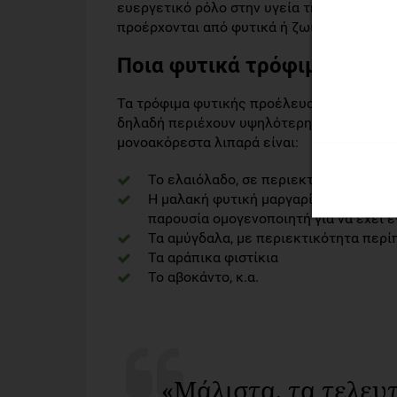
ευεργετικό ρόλο στην υγεία της καρδιάς, 
προέρχονται από φυτικά ή ζωικά τρόφιμα, 
Ποια φυτικά τρόφιμα περιέ
Τα τρόφιμα φυτικής προέλευσης αποτελού
δηλαδή περιέχουν υψηλότερη περιεκτικότητ
μονοακόρεστα λιπαρά είναι:
Το ελαιόλαδο, σε περιεκτικότητα 80%,
Η μαλακή φυτική μαργαρίνη, καθώς απ
παρουσία ομογενοποιητή για να έχει ε
Τα αμύγδαλα, με περιεκτικότητα περί
Τα αράπικα φιστίκια
Το αβοκάντο, κ.α.
«Μάλιστα, τα τελευτ