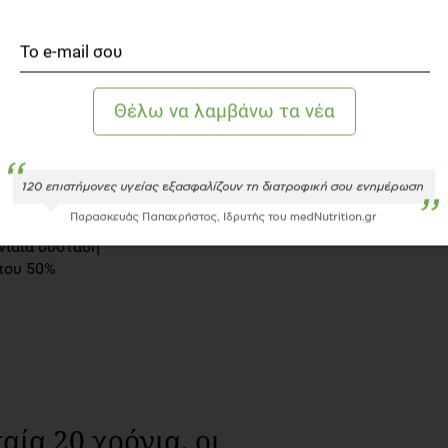
βλέπουμε ότι και η προέλευση αυτών, εάν δηλαδή
παίζει εξίσου σημαντικό και προστατευτικό ρόλο.
χουν μονοακόρεστα λιπαρά;
ν τις πιο πλούσιες πηγές μονοακόρεστων λιπαρών,
α. Ενδεικτικά, τρόφιμα τα οποία είναι πλούσια σε
 και άλλα φυτικά έλαια
οτελεί μείγμα φυτικών ελαίων και νερού και την
νιαία σύσταση
που 50%
αία 20 χρόνια, οι