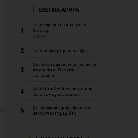
ΣΧΕΤΙΚΑ ΑΡΘΡΑ
Τι προσφέρει η καρύδα στη
1
διατροφή;
[VIDEO]
2
Τι είναι αυτή η φρουκτόζη;
Φασούλι το φασούλι δε γίνονται
3
περιουσίες. Γίνονται
φασολάδες!
Σοκολάτα: Ασπίδα προστασίας
4
κατά των εγκεφαλικών
Οι προσφορές μας οδηγούν σε
5
μεγαλύτερες μερίδες;