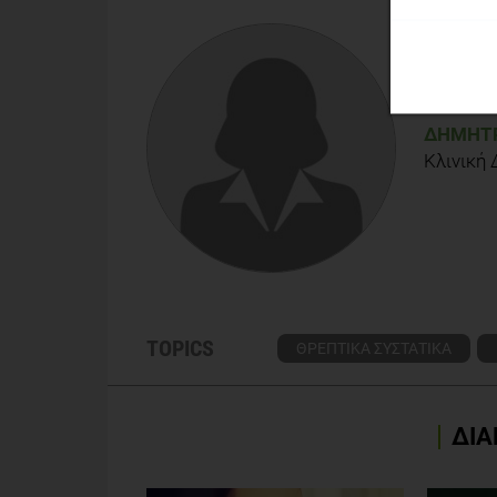
promotes greater muscle protein accretion after r
isoenergetic soy-protein beverage. Am J Clin Nutr.
Protein consumption following aerobic exercise inc
BF. Appl Physiol Nutr Metab. 2010 Oct;35(5):583-9
ΔΉΜΗΤΡ
Κλινική
TOPICS
ΘΡΕΠΤΙΚΑ ΣΥΣΤΑΤΙΚΑ
ΔΙΑ