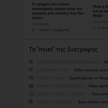
Οι τροφές που έχουν
Ποια η 
ισχυρισμούς υγείας είναι πιο
για να α
υγιεινές από εκείνες που δεν
Μάζα
έχουν;
Διατροφ
Διατροφή
6 λεπτ
1 λεπτό να διαβαστεί
Τα "must" της Διατροφής
Εβδομαδίαια Μεταβολή Βάρους
Θέ
Διατροφικό Tool
Βάλε στόχους στη 
Λίστα Αγορών
Συμπλήρωσε το Shoppi
Βασικός Μεταβολισμός
Πόσο υψηλό
Δείκτης Μάζας Σώματος
Ποιο είν
Λεξικό Διατροφής
Βρες όλους τους