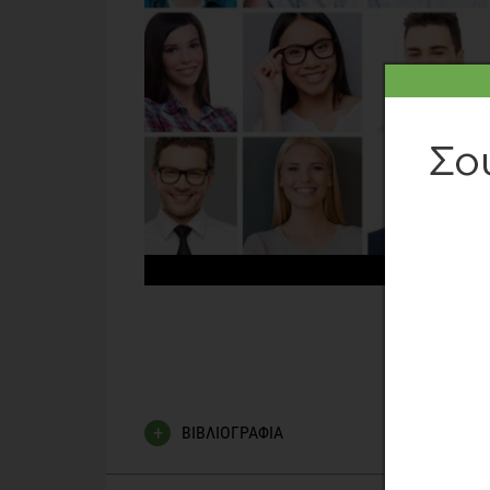
ΔΕ
ΒΙΒΛΙΟΓΡΑΦΙΑ
Wilkinson SB, Tarnopolsky MA, Macdonald MJ, Macd