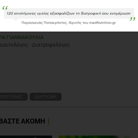
esistance exercise than does consumption of an isonitrogenous and
 2007 Apr;85(4):1031-40
reases whole-body protein turnover in older adults.Murphy C, Miller
0. doi: 10.1139/H10-047
Α ΓΙΑΝΝΑΚΟΎΛΙΑ
 Διαιτολόγος - Διατροφολόγος
ΠΡΩΤΕΪΝΕΣ
ΔΙΑΤΡΟΦΗ
ΒΑΣΤΕ ΑΚΟΜΗ