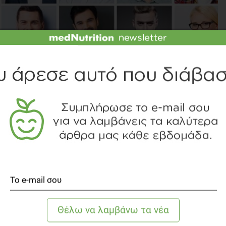
ΙΤΕ ΤΟ SLIDESHOW
onald JR, Armstrong D, Phillips SM.Consumption of fluid skim milk