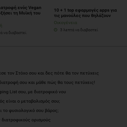
διατροφή ενός Vegan
10 + 1 top εφαρμογές apps για
υξήσει τη Μυϊκή του
τις μανούλες που θηλάζουν
Οικογένεια
ή
3 λεπτά να διαβαστεί
ά να διαβαστεί
σε τον Στόχο σου και δες πότε θα τον πετύχεις
διατροφή σου και μάθε πώς θα τους πετύχεις!
ng List σου, με διατροφικό νου
ς είναι ο μεταβολισμός σου;
αι το φυσιολογικό σου βάρος;
 διατροφικούς ορισμούς