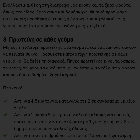
Εναλλακτικά, θέση στη διατροφή μας έχουν και τα ξερά φρούτα,
όπως σταφίδες, ξερά σύκα και δαμάσκηνα. Φυσικά προτιμάμε
αυτά χωρίς προσθήκη ζάχαρης, η έντονη φυσική γλυκιά τους
γεύση μπορεί να μειώσει την ανάγκη μας για γλυκό.
3. Πρωτεΐνη σε κάθε γεύμα
Μήπως η έλλειψη πρωτεΐνης στα γεύματα και τα σνακ σας κάνουν
να πεινάτε συχνά; Προσθέστε κάποια πηγή πρωτεΐνης σε κάθε
γεύμα και θα δείτε τη διαφορά. Πηγές πρωτεΐνης είναι τα όσπρια,
το κρέας, το ψάρι, τα αυγά, το τυρί, τα όσπρια, το γάλα, το γιαούρτι
και σε κάποιο βαθμό οι ξηροί καρποί.
Πρακτικά:
Αντί για 4-5 κριτσίνια, καταναλώστε 2 σε συνδυασμό με λίγο
τυράκι
Αντί για 1 μπάρα δημητριακών ολικής άλεσης για πρωινό,
προτιμήστε να την καταναλώσετε με 1 γιαούρτι ή με 2-3 κ.σ.
δημητριακά πρωινου ολικής άλεσης
Αντί για τοστ για βραδινό, ετοιμάστε 2 αυγά με 1 φέτα ψωμί