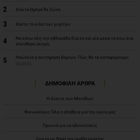
2
Δίαιτα Ωμέγα Rx Ζώνη
3
Χάστε τα κιλά των γιορτών
Να κάνω όλη την εβδομάδα δίαιτα και μία μέρα να έχω ένα
4
ελεύθερο γεύμα;
Απώλεια ή συντήρηση βάρους- Πώς θα τα καταφέρουμε;
5
[AUDIO]
ΔΗΜΟΦΙΛΗ ΑΡΘΡΑ
Η Δίαιτα των Μονάδων
Φοινικέλαιο: Όλη η αλήθεια για την υγεία μας
Πρωινά για να αδυνατίσεις
Δίαιτα με βάση την ομάδα αίματος