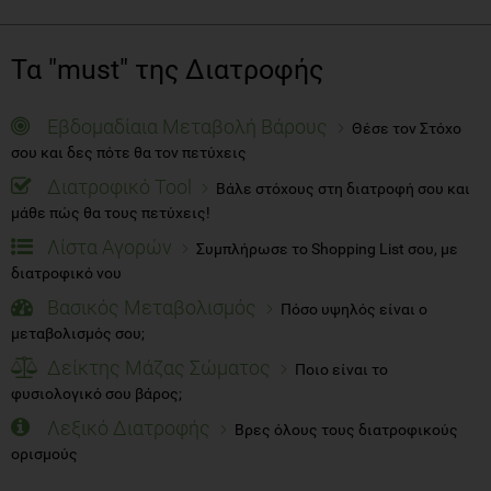
Τα "must" της Διατροφής
Εβδομαδίαια Μεταβολή Βάρους
Θέσε τον Στόχο
σου και δες πότε θα τον πετύχεις
Διατροφικό Tool
Βάλε στόχους στη διατροφή σου και
μάθε πώς θα τους πετύχεις!
Λίστα Αγορών
Συμπλήρωσε το Shopping List σου, με
διατροφικό νου
Βασικός Μεταβολισμός
Πόσο υψηλός είναι ο
μεταβολισμός σου;
Δείκτης Μάζας Σώματος
Ποιο είναι το
φυσιολογικό σου βάρος;
Λεξικό Διατροφής
Βρες όλους τους διατροφικούς
ορισμούς