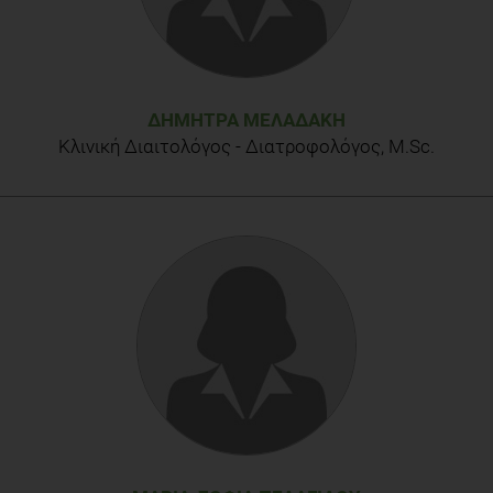
Syst Rev. 2013 Aug 12;8:CD009825. doi:
10.1002/14651858.CD009825.pub2.
ΔΉΜΗΤΡΑ ΜΕΛΑΔΆΚΗ
Κλινική Διαιτολόγος - Διατροφολόγος, M.Sc.