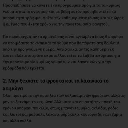
Προσπαθήσετε να κάνετε ένα προγραμματισμό για το τα κυρίως
γεύματα και τα σνακ σας και με βάση αυτόν προμηθευτείτε τα
απαραίτητα τρόφιμα. Δείτε την καθημερινότητά σας και τις ώρες
ή ημέρες που έχετε χρόνο για την προετοιμασία φαγητού.
Για παράδειγμα, αν τα πρωινά σας είναι αγχωμένα ίσως θα πρέπει
να ετοιμάσετε τα σνακ και το γεύμα που θα πάρετε στη δουλειά
από την προηγούμενη ημέρα. Αντίστοιχα, αν τις καθημερινές
έχετε ελάχιστο χρόνο εκμεταλλευτείτε τα Σαββατοκύριακα για
την προετοιμασία κυρίως γευμάτων και λαχανικών για την
εβδομάδα που έρχεται.
2. Μην ξεχνάτε τα φρούτα και τα λαχανικά το
χειμώνα
Όλοι προτιμάμε την ποικιλία των καλοκαιρινών φρούτων, αλλά ας
μην τα ξεχνάμε το χειμώνα! Άλλωστε και σε αυτή την εποχή του
χρόνου υπάρχει ποικιλία, όπως μπανάνες, μήλα, αχλάδια, ρόδια
και λωτοί και μαρούλι, λάχανο, μπρόκολο, κουνουπίδι, παντζάρια
και άλλα πολλά.