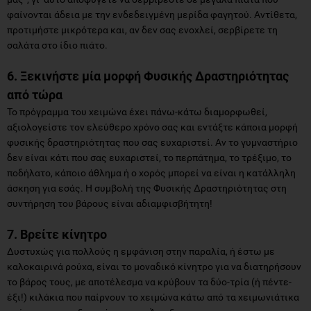
φαίνονται άδεια με την ενδεδειγμένη μερίδα φαγητού. Αντίθετα,
προτιμήστε μικρότερα και, αν δεν σας ενοχλεί, σερβίρετε τη
σαλάτα στο ίδιο πιάτο.
6. Ξεκινήστε μία μορφή Φυσικής Δραστηριότητας
από τώρα
Το πρόγραμμα του χειμώνα έχει πάνω-κάτω διαμορφωθεί,
αξιολογείστε τον ελεύθερο χρόνο σας και εντάξτε κάποια μορφή
φυσικής δραστηριότητας που σας ευχαριστεί. Αν το γυμναστήριο
δεν είναι κάτι που σας ευχαριστεί, το περπάτημα, το τρέξιμο, το
ποδήλατο, κάποιο άθλημα ή ο χορός μπορεί να είναι η κατάλληλη
άσκηση για εσάς. Η συμβολή της Φυσικής Δραστηριότητας στη
συντήρηση του βάρους είναι αδιαμφισβήτητη!
7. Βρείτε κίνητρο
Δυστυχώς για πολλούς η εμφάνιση στην παραλία, ή έστω με
καλοκαιρινά ρούχα, είναι το μοναδικό κίνητρο για να διατηρήσουν
το βάρος τους, με αποτέλεσμα να κρύβουν τα δύο-τρία (ή πέντε-
έξι!) κιλάκια που παίρνουν το χειμώνα κάτω από τα χειμωνιάτικα