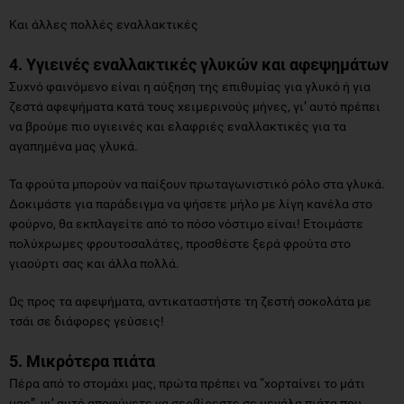
Και άλλες πολλές εναλλακτικές
4. Υγιεινές εναλλακτικές γλυκών και αφεψημάτων
Συχνό φαινόμενο είναι η αύξηση της επιθυμίας για γλυκό ή για
ζεστά αφεψήματα κατά τους χειμερινούς μήνες, γι’ αυτό πρέπει
να βρούμε πιο υγιεινές και ελαφριές εναλλακτικές για τα
αγαπημένα μας γλυκά.
Τα φρούτα μπορούν να παίξουν πρωταγωνιστικό ρόλο στα γλυκά.
Δοκιμάστε για παράδειγμα να ψήσετε μήλο με λίγη κανέλα στο
φούρνο, θα εκπλαγείτε από το πόσο νόστιμο είναι! Ετοιμάστε
πολύχρωμες φρουτοσαλάτες, προσθέστε ξερά φρούτα στο
γιαούρτι σας και άλλα πολλά.
Ως προς τα αφεψήματα, αντικαταστήστε τη ζεστή σοκολάτα με
τσάι σε διάφορες γεύσεις!
5. Μικρότερα πιάτα
Πέρα από το στομάχι μας, πρώτα πρέπει να “χορταίνει το μάτι
μας”, γι’ αυτό αποφύγετε να σερβίρεστε σε μεγάλα πιάτα που