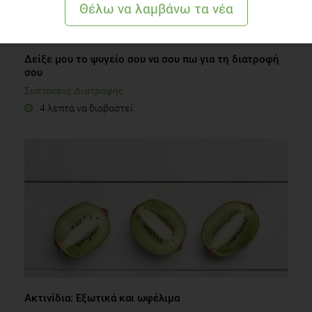
Δείξε μου το ψυγείο σου να σου πω για τη διατροφή
σου
Συστάσεις Διατροφής
4 λεπτά να διαβαστεί
Ακτινίδια: Εξωτικά και ωφέλιμα