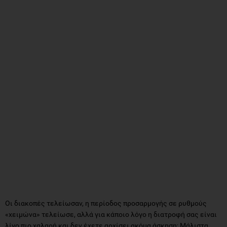
Οι διακοπές τελείωσαν, η περίοδος προσαρμογής σε ρυθμούς
«χειμώνα» τελείωσε, αλλά για κάποιο λόγο η διατροφή σας είναι
λίγο πιο χαλαρή και δεν έχετε αρχίσει ακόμα άσκηση; Μάλιστα