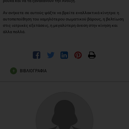
ρούχα και να τα ξαναχάνουν την Άνοιξη.
Αν ανήκετε σε αυτούς ψάξτε να βρείτε εναλλακτικά κίνητρα: η
αυτοπεποίθηση του χαμηλότερου σωματικού βάρους, η βελτίωση
στις ιατρικές εξετάσεις, η μεγαλύτερη άνεση στην κίνηση και
άλλα πολλά.
ΒΙΒΛΙΟΓΡΑΦΙΑ
Ello-Martin JA, Ledikwe JH, Rolls BJ. The influence of food
portion size and energy density on energy intake: implications
for weight management. Am J Clin Nutr. 2005 Jul;82(1
Suppl):236S-241S.
Rees K, Hartley L, Flowers N, Clarke A, Hooper L, Thorogood
M, Stranges S'Mediterranean' dietary pattern for the primary
prevention of cardiovascular disease. Cochrane Database