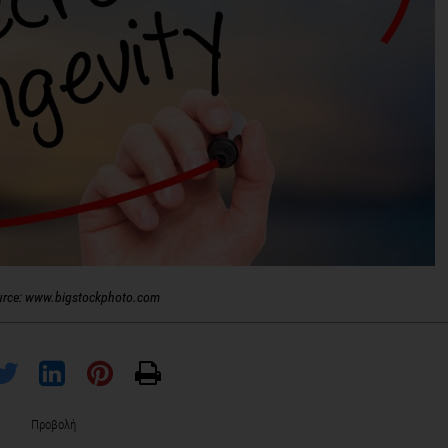
urce: www.bigstockphoto.com
Προβολή