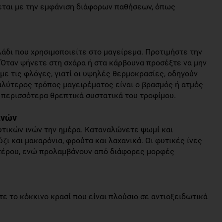
εται με την εμφάνιση διάφορων παθήσεων, όπως
λάδι που χρησιμοποιείτε στο μαγείρεμα. Προτιμήστε την
 Όταν ψήνετε στη σχάρα ή στα κάρβουνα προσέξτε να μην
με τις φλόγες, γιατί οι υψηλές θερμοκρασίες, οδηγούν
αλύτερος τρόπος μαγειρέματος είναι ο βρασμός ή ατμός
 περισσότερα θρεπτικά συστατικά του τροφίμου.
ινών
υτικών ινών την ημέρα. Καταναλώνετε ψωμί και
ζι και μακαρόνια, φρούτα και λαχανικά. Οι φυτικές ίνες
ντέρου, ενώ προλαμβάνουν από διάφορες μορφές
ε το κόκκινο κρασί που είναι πλούσιο σε αντιοξειδωτικά