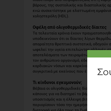
βάρους, της συστολικής και διαστολικής α
ενώ συσχετίστηκε με ελαττωμένη εμφάνιση
χοληστερόλη (HDL).
Οφέλη από ολιγοθερμιδικές δίαιτες
Τα τελευταία χρόνια έχουν πραγματοποιηθε
υποδεικνύουν ότι οι δίαιτες λίγων θερμίδ
απαραίτητα θρεπτικά συστατικά, οδηγούν 
ωφελεί την υγεία επιτελώντας αλλαγές στη
αποτελέσματα των πειραμάτων σε πιθήκους
τον ανθρώπινο οργανισμό, έδειξαν σημαντ
καρδιακών νόσων και καρκίνου στους πιθήκ
συγκριτικά με εκείνους που έτρωγαν ότι ή
Τι κίνδυνοι εγκυμονούν;
Βέβαια οι ολιγοθερμιδικές δίαιτες (μείω
κάποιος για να διατηρεί το βάρος του σε 
υποσιτισμός και η έλλειψη βιταμινών. Από 
περιορίσουν τόσο την ημερήσια θερμιδική
διατροφή για όλη τους τη ζωή, ενώ θα πρέ