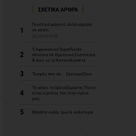
ΣΧΕΤΙΚΑ ΑΡΘΡΑ
Γευστικά φαγητά, αλλά χαμηλά
1
σε αλάτι
[SLIDESHOW]
5 Αφρικανικά Superfoods
2
πλούσια σε Θρεπτικά Συστατικά
& πώς να τα Καταναλώσετε
3
Τροφές που σε… ξεκουράζουν
Το αλάτι το χρειαζόμαστε; Ποιος
4
είναι ο ρόλος του στην υγεία
μας;
5
Μασάτε καλά, τρώτε καλύτερα.