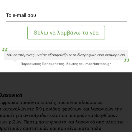
τικών.
α
ι στη βελτίωση και την αύξηση της διάρκειας της ζωής
σε ανθρώπους υποστηρίζουν πως αυτό είναι εφικτό. Η
Κρητική διατροφή έχει μελετηθεί παγκοσμίως για τα
και τη μακροζωία.
εί σε λαούς της ανατολής που καταναλώνουν ψάρια σε
ατανάλωση κρέατος.
 λαχανικά
α φρέσκα προϊόντα εποχής που είναι πλούσια σε
να καταναλώνετε 5-9 μερίδες φρούτων και λαχανικών την
απαραίτητα αντιοξειδωτικά, που μπορούν να βοηθήσουν
ων ριζών. Προτιμήστε φρούτα και λαχανικά από όλες τις
θρεπτικών συστατικών και που είναι κατά πολύ