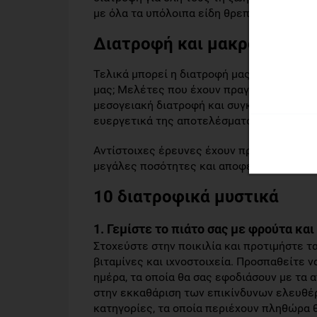
με όλα τα υπόλοιπα είδη θρεπτικών συστα
Διατροφή και μακροβιότητ
Τελικά μπορεί η διατροφή μας να συμβάλλε
μας; Μελέτες που έχουν πραγματοποιηθεί 
μεσογειακή διατροφή και συγκεκριμένα η 
ευεργετικά της αποτελέσματα στην υγεία 
Αντίστοιχες έρευνες έχουν πραγματοποιηθ
μεγάλες ποσότητες και αποφεύγουν την κ
10 διατροφικά μυστικά
1. Γεμίστε το πιάτο σας με φρούτα και
Στοχεύστε στην ποικιλία και προτιμήστε τ
βιταμίνες και ιχνοστοιχεία. Προσπαθείτε 
ημέρα, τα οποία θα σας εφοδιάσουν με τα 
στην εκκαθάριση των επικίνδυνων ελευθέρ
κατηγορίες, τα οποία περιέχουν πληθώρα 