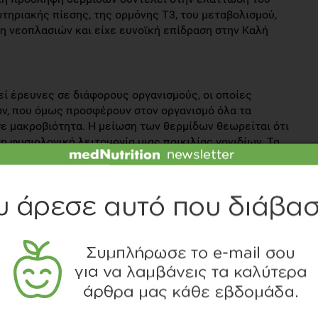
ρτηριακής πίεσης, της ορμόνης Τ3, του μεταβολισμού,
 νεοπλασιών και είχε ευνοϊκή επίδραση στην Καλή
ί έρευνες σε διάφορους οργανισμούς, οι οποίες
ων, που όμως προσφέρουν στον οργανισμό όλα τα
σε μακροβιότητα. Η μείωση των θερμίδων θεωρείται ότι
 φυσιολογική λειτουργία μιας ποικιλίας γονιδίων. Τα
 Rhesus, οι οποίοι έχουν πολλά κοινά χαρακτηριστικά με
ικά χαμηλότερη επίπτωση ελκών, καταρρακτών,
ους που διατηρήθηκαν σε μια ολιγοθερμιδική δίαιτα,
θελαν.
ση κατά 30-50% των θερμίδων που πρέπει να καταναλώνει
φυσιολογικά επίπεδα) εγκυμονούν κινδύνους όπως ο
την άλλη, λίγοι άνθρωποι είναι διατεθειμένοι να
 τους πρόσληψη και να ακολουθήσουν μια τόσο αυστηρή
πει να εξασφαλίσουν τη σωστή διατροφική τους κάλυψη,