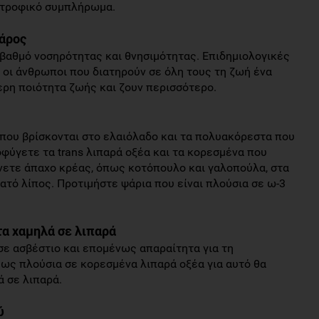
ατροφικό συμπλήρωμα.
βάρος
βαθμό νοσηρότητας και θνησιμότητας. Επιδημιολογικές
οι άνθρωποι που διατηρούν σε όλη τους τη ζωή ένα
ρη ποιότητα ζωής και ζουν περισσότερο.
που βρίσκονται στο ελαιόλαδο και τα πολυακόρεστα που
οφύγετε τα trans λιπαρά οξέα και τα κορεσμένα που
νετε άπαχο κρέας, όπως κοτόπουλο και γαλοπούλα, στα
ρατό λίπος. Προτιμήστε ψάρια που είναι πλούσια σε ω-3
τα χαμηλά σε λιπαρά
σε ασβέστιο και επομένως απαραίτητα για τη
μως πλούσια σε κορεσμένα λιπαρά οξέα για αυτό θα
ά σε λιπαρά.
ύ