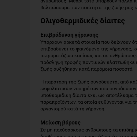
ανθρώπους. Μέχρι τότε υπάρχουν πολλά π
βελτιώσουμε των ποιότητα της ζωής μας κ
Ολιγοθερμιδικές δίαιτες
Επιβράδυνση γήρανσης
Υπάρχουν αρκετά στοιχεία που δείχνουν ό
επιβραδύνει το φαινόμενο της γήρανσης, κ
πειραματόζωα και ίσως και σε ανθρώπους.
πρόσληψη τροφής ποντικιών ελαττώθηκε κα
ζωής αυξήθηκαν κατά παρόμοια ποσοστά.
Η παράταση της ζωής συνοδεύεται από καθ
εκφυλιστικών νοσημάτων που συνοδεύουν τ
υποθερμιδική δίαιτα έχει ως αποτέλεσμα 
παραπροϊόντων, τα οποία ευθύνονται για τ
οργανισμού κατά τη γήρανση.
Μείωση βάρους
Σε μη παχύσαρκους ανθρώπους τα επιδημιο
διαθέτουμε από πειραματόζωα, ότι η χαμ