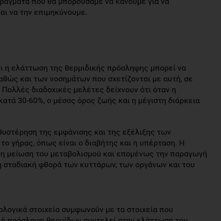
ράγματα που θα μπορούσαμε να κάνουμε για να
αι να την επιμηκύνουμε.
τι η ελάττωση της θερμιδικής πρόσληψης μπορεί να
αθώς και των νοσημάτων που σχετίζονται με αυτή, σε
 Πολλές διαδοχικές μελέτες δείχνουν ότι όταν η
τά 30-60%, ο μέσος όρος ζωής και η μέγιστη διάρκεια
υστέρηση της εμφάνισης και της εξέλιξης των
ο γήρας, όπως είναι ο διαβήτης και η υπέρταση. Η
τη μείωση του μεταβολισμού και επομένως την παραγωγή
η σταδιακή φθορά των κυττάρων, των οργάνων και του
λογικά στοιχεία συμφωνούν με τα στοιχεία που
ηλή πρόσληψη θερμίδων συντελεί στην ελάττωση του