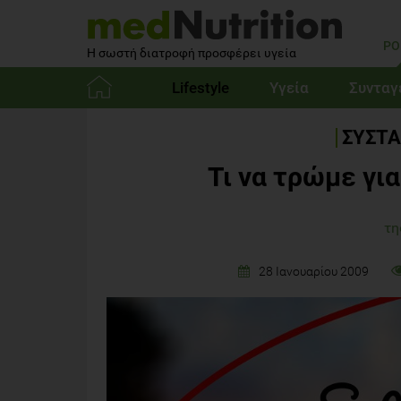
PO
Η σωστή διατροφή προσφέρει υγεία
Lifestyle
Υγεία
Συνταγ
Αρχική
ΣΥΣΤΑ
Τι να τρώμε γι
τη
28 Ιανουαρίου 2009