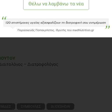
orie-snacks
nacks. 12 portable goodies that will keep you away from the vending
iet/features/easy-healthy-workplace-snacks
ΒΟΎΤΟΥ
 Διαιτολόγος – Διατροφολόγος
esity/wecan/downloads/hundredcalories.pdf
ΡΜΙΔΕΣ
ΣΥΜΒΟΥΛΕΣ
SLIDESHOW