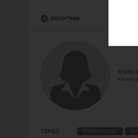
ΒΙΒΛΙΟΓΡΑΦΙΑ
http://www.webmd.com/diet/ss/slideshow-100-cal
http://www.mednutrition.gr
Elaine Magee, MPH, RD, "Easy, Healthy Workplace S
machine", found online at:
http://www.webmd.com/d
ΕΛΈΝΗ 
Κλινική
http://www.nhlbi.nih.gov/health/public/heart/ob
TOPICS
ΠΡΩΪΝΟ ΚΑΙ ΣΝΑΚ
ΘΕ