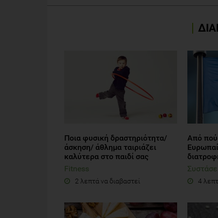
ΔΙΑ
Ποια φυσική δραστηριότητα/
Από πού
άσκηση/ άθλημα ταιριάζει
Ευρωπαί
καλύτερα στο παιδί σας
διατροφ
Fitness
Συστάσε
2 λεπτά να διαβαστεί
4 λεπτ