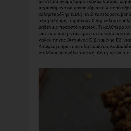
αυτά που ονομάζουμε «καλά» λιπαρά, συμβά
περιεχόμενο σε μονοακόρεστα λιπαρά οξέα
χοληστερόλης (LDL), ενώ ταυτόχρονα βοηθ
άλλη πλευρά, περιέχουν 0 mg χοληστερόλη
μηδενικό ποσοστό νατρίου. Τι καλύτερο λο
φιστίκια που μεταφέρονται εύκολα παντού 
καλές πηγές βιταμίνης Ε, βιταμίνης Β2, νι
Αποφεύγουμε τους αλατισμένου, καβουρδι
επιλέγουμε ανάλατους και όσο γίνεται πιο