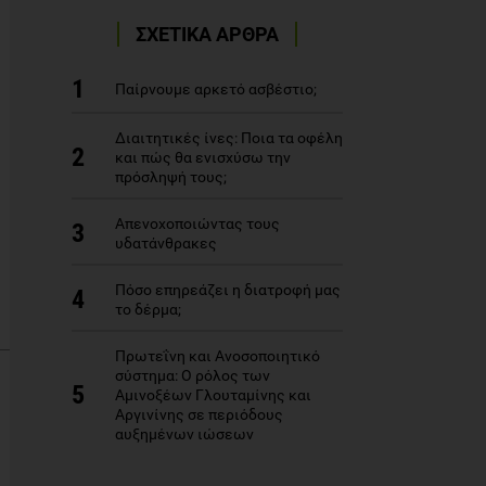
ΣΧΕΤΙΚΑ ΑΡΘΡΑ
1
Παίρνουμε αρκετό ασβέστιο;
Διαιτητικές ίνες: Ποια τα οφέλη
2
και πώς θα ενισχύσω την
πρόσληψή τους;
Απενοχοποιώντας τους
3
υδατάνθρακες
Πόσο επηρεάζει η διατροφή μας
4
το δέρμα;
Πρωτεΐνη και Ανοσοποιητικό
σύστημα: Ο ρόλος των
5
Αμινοξέων Γλουταμίνης και
Αργινίνης σε περιόδους
αυξημένων ιώσεων