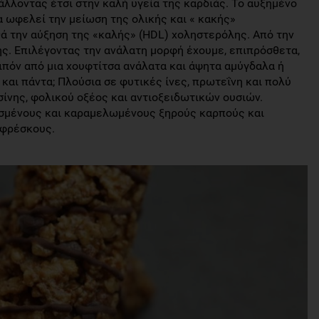
λλοντας έτσι στην καλή υγεία της καρδιάς. Το αυξημένο
 ωφελεί την μείωση της ολικής και « κακής»
ά την αύξηση της «καλής» (HDL) χοληστερόλης. Από την
ς. Επιλέγοντας την ανάλατη μορφή έχουμε, επιπρόσθετα,
ιπόν από μια χουφτίτσα ανάλατα και άψητα αμύγδαλα ή
και πάντα; Πλούσια σε φυτικές ίνες, πρωτεΐνη και πολύ
ασίνης, φολικού οξέος και αντιοξειδωτικών ουσιών.
σμένους και καραμελωμένους ξηρούς καρπούς και
 φρέσκους.