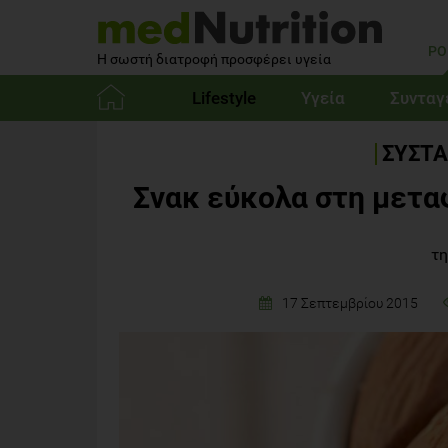
PO
Η σωστή διατροφή προσφέρει υγεία
Lifestyle
Υγεία
Συνταγ
Αρχική
ΣΥΣΤΑ
Σνακ εύκολα στη μετα
τη
17 Σεπτεμβρίου 2015