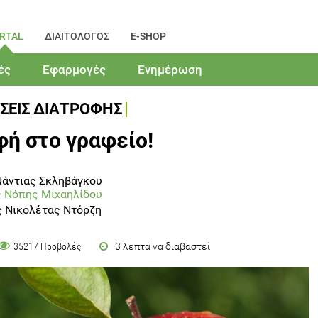
RTAL
ΔΙΑΙΤΟΛΟΓΟΣ
E-SHOP
ές
Εφαρμογές
Ενημέρωση
ΣΕΙΣ ΔΙΑΤΡΟΦΗΣ
ή στο γραφείο!
Νάντιας Σκληβάγκου
ς Νόπης Μιχαηλίδου
ς Νικολέτας Ντόρζη
3 λεπτά να διαβαστεί
35217 Προβολές