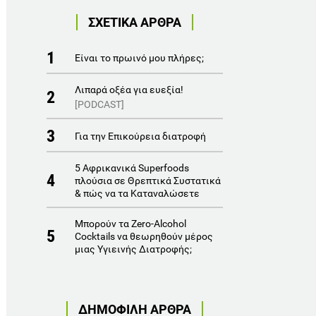
ΣΧΕΤΙΚΑ ΑΡΘΡΑ
1
Eίναι το πρωινό μου πλήρες;
Λιπαρά οξέα για ευεξία!
2
[PODCAST]
3
Για την Επικούρεια διατροφή
5 Αφρικανικά Superfoods
4
πλούσια σε Θρεπτικά Συστατικά
& πώς να τα Καταναλώσετε
Μπορούν τα Ζero-Αlcohol
5
Cocktails να θεωρηθούν μέρος
μιας Yγιεινής Διατροφής;
ΔΗΜΟΦΙΛΗ ΑΡΘΡΑ