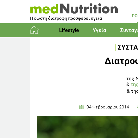
PO
Η σωστή διατροφή προσφέρει υγεία
Lifestyle
Υγεία
Συνταγ
Αρχική
ΣΥΣΤΑ
Διατροφ
της 
&
τη
&
τη
04 Φεβρουαρίου 2014