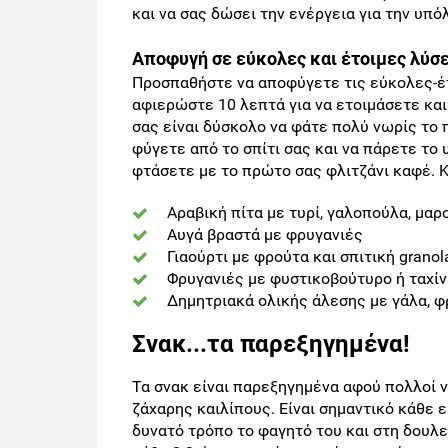
και να σας δώσει την ενέργεια για την υπό
Αποφυγή σε εύκολες και έτοιμες λύσε
Προσπαθήστε να αποφύγετε τις εύκολες-έτ
αφιερώστε 10 λεπτά για να ετοιμάσετε και
σας είναι δύσκολο να φάτε πολύ νωρίς το
φύγετε από το σπίτι σας και να πάρετε το
φτάσετε με το πρώτο σας φλιτζάνι καφέ. Κ
Αραβική πίτα με τυρί, γαλοπούλα, μαρ
Αυγά βραστά με φρυγανιές
Γιαούρτι με φρούτα και σπιτική granol
Φρυγανιές με φυστικοβούτυρο ή ταχίν
Δημητριακά ολικής άλεσης με γάλα, φρ
Σνακ...τα παρεξηγημένα!
Τα σνακ είναι παρεξηγημένα αφού πολλοί 
ζάχαρης καιλίπους. Είναι σημαντικό κάθε 
δυνατό τρόπο το φαγητό του και στη δουλ