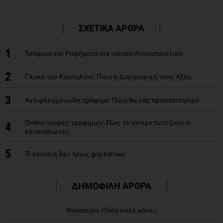
ΣΧΕΤΙΚΑ ΑΡΘΡΑ
1
Τρόφιμα και Ροφήματα για ισχυρό Ανοσοποιητικό
2
Γλυκά του Κουταλιού: Ποια η Διατροφική τους Αξία;
3
Αντιφλεγμονώδη τρόφιμα: Ποια θα σας προστατέψουν
Online αγορές τροφίμων: Πώς το αντιμετωπίζουν οι
4
καταναλωτές;
5
Τι εννοείς δεν τρως goji berries;
ΔΗΜΟΦΙΛΗ ΑΡΘΡΑ
Φαγόπυρο: Πόσο καλό κάνει;