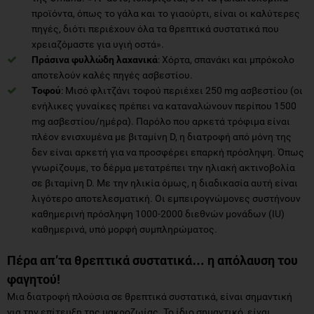
προϊόντα, όπως το γάλα και το γιαούρτι, είναι οι καλύτερες
πηγές, διότι περιέχουν όλα τα θρεπτικά συστατικά που
χρειαζόμαστε για υγιή οστά».
Πράσινα φυλλώδη λαχανικά
: Χόρτα, σπανάκι και μπρόκολο
αποτελούν καλές πηγές ασβεστίου.
Τοφού
: Μισό φλιτζάνι τοφού περιέχει 250 mg ασβεστίου (οι
ενήλικες γυναίκες πρέπει να καταναλώνουν περίπου 1500
mg ασβεστίου/ημέρα). Παρόλο που αρκετά τρόφιμα είναι
πλέον ενισχυμένα με βιταμίνη D, η διατροφή από μόνη της
δεν είναι αρκετή για να προσφέρει επαρκή πρόσληψη. Όπως
γνωρίζουμε, το δέρμα μετατρέπει την ηλιακή ακτινοβολία
σε βιταμίνη D. Με την ηλικία όμως, η διαδικασία αυτή είναι
λιγότερο αποτελεσματική. Οι εμπειρογνώμονες συστήνουν
καθημερινή πρόσληψη 1000-2000 διεθνών μονάδων (IU)
καθημερινά, υπό μορφή συμπληρώματος.
Πέρα απ’τα θρεπτικά συστατικά… η απόλαυση του
φαγητού!
Μια διατροφή πλούσια σε θρεπτικά συστατικά, είναι σημαντική
για την επίτευξη της μακροζωίας. Το ίδιο σημαντικό, είναι