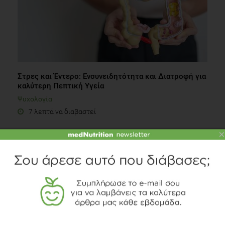
Στρες και Έντερο: Ενσυνειδητότητα και Διατροφή για
καλύτερη Πεπτική Υγεία
Ψυχολογία
7 λεπτά να διαβαστεί
×