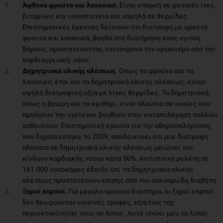
Άφθονα φρούτα και λαχανικά.
Είναι επαρκή σε φυτικές ίνες,
βιταμίνες και ιχνοστοιχεία και χαμηλά σε θερμίδες.
Επιστημονικές έρευνες δείχνουν ότι διατροφή με αρκετά
φρουτα και λαχανικά, βοηθά στη διατήρηση ενός υγιούς
βάρους, προστατεύοντας ταυτόχρονα τον οργανισμό από την
καρδιαγγειακή νόσο.
Δημητριακά ολικής αλέσεως
. Όπως τα φρούτα και τα
λαχανικά, έτσι και τα δημητριακά ολικής αλέσεως, έχουν
υψηλή διατροφική αξία με λίγες θερμίδες. Τα δημητριακά,
όπως η βρώμη και το κριθάρι, είναι πλούσια σε ουσίες που
προάγουν την υγεία και βοηθούν στην καταπολέμηση πολλών
ασθενειών. Επιστημονική έρευνα για την αθηροσκλήρυνση,
που δημοσιεύτηκε το 2009, αποδεικνύει ότι μια διατροφή
πλούσια σε δημητριακά ολικής αλέσεως μειώνει τον
κίνδυνο καρδιακής νόσου κατά 50%. Αντίστοιχη μελέτη σε
161.000 νοσοκόμες έδειξε ότι τα δημητριακά ολικής
αλέσεως προστατεύουν επίσης από τον σακχαρώδη διαβήτη.
Ξηροί καρποί.
Για μεγάλο χρονικό διάστημα, οι ξηροί καρποί
δεν θεωρούνταν υγιεινές τροφές, εξαιτίας της
περιεκτικότητάς τους σε λίπος. Αυτό ισχύει μεν, το λίπος