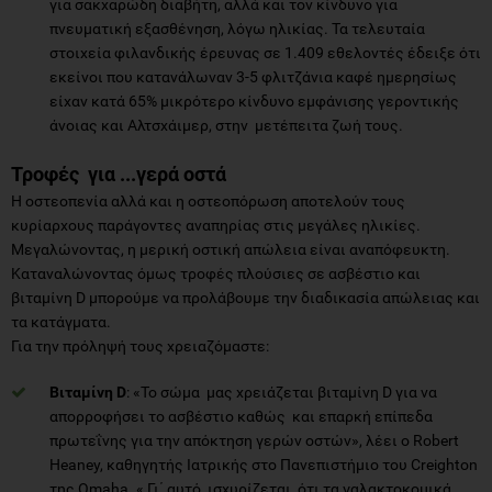
για σακχαρώδη διαβήτη, αλλά και τον κίνδυνο για
πνευματική εξασθένηση, λόγω ηλικίας. Τα τελευταία
στοιχεία φιλανδικής έρευνας σε 1.409 εθελοντές έδειξε ότι
εκείνοι που κατανάλωναν 3-5 φλιτζάνια καφέ ημερησίως
είχαν κατά 65% μικρότερο κίνδυνο εμφάνισης γεροντικής
άνοιας και Αλτσχάιμερ, στην μετέπειτα ζωή τους.
Τροφές για ...γερά οστά
Η οστεοπενία αλλά και η οστεοπόρωση αποτελούν τους
κυρίαρχους παράγοντες αναπηρίας στις μεγάλες ηλικίες.
Μεγαλώνοντας, η μερική οστική απώλεια είναι αναπόφευκτη.
Καταναλώνοντας όμως τροφές πλούσιες σε ασβέστιο και
βιταμίνη D μπορούμε να προλάβουμε την διαδικασία απώλειας και
τα κατάγματα.
Για την πρόληψή τους χρειαζόμαστε:
Βιταμίνη D
: «Το σώμα μας χρειάζεται βιταμίνη D για να
απορροφήσει το ασβέστιο καθώς και επαρκή επίπεδα
πρωτεΐνης για την απόκτηση γερών οστών», λέει ο Robert
Heaney, καθηγητής Ιατρικής στο Πανεπιστήμιο του Creighton
της Omaha. « Γι΄ αυτό, ισχυρίζεται, ότι τα γαλακτοκομικά