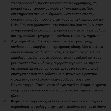
τα οστρακοειδή, προστατεύουν από τις αρρυθμίες, που
μπορεί να οδηγήσουν σε καρδιακή ανεπάρκεια. Νέα
επιστημονικά στοιχεία, δηλώνουν ότι εκτός απο την
ευεργετική δράση τους για την καρδιά, τα λιπαρά οξέα π.χ.
DHA, EPA, που βρίσκονται στα ιχθυέλαια (και το ALA, στον
λιναρόσπορο) ενισχύουν την άμυνα ενάντια στην κατάθλιψη
και την απώλεια μνήμης που συνδέονται με την γήρανση.
Λιγότερο αλάτι.
Λιγότερο αλάτι στη διατροφή μας,
συνδέεται με χαμηλότερη αρτηριακή πίεση. Νέα στοιχεία
αποδεικνύουν, ότι διατηρώντας την αρτηριακή πίεση σε
χαμηλά επίπεδα προστατεύουμε τα εγκεφαλικά κύτταρα,
μειώνοντας τον κίνδυνο για γεροντική άνοια. «Η υψηλή
αρτηριακή πίεση οδηγεί σε καταστροφή του αγγειακού
συστήματος που τροφοδοτεί με οξυγόνο και θρεπτικά
στοιχεία τον εγκέφαλο», εξηγεί ο Αρον Τρόεν του
Πανεπιστημίου Trufts. Αυτό εξηγεί γιατί τα άτομα με χρόνια
υπέρταση, κινδυνεύουν από γνωστικές διαταραχές, λόγω
ηλικίας.
Καφές.
Επιστημονικές μελέτες δείχνουν ότι ο καφές έχει
απροσδόκητα οφέλη για την υγεία, μειώνοντας τον κίνδυνο