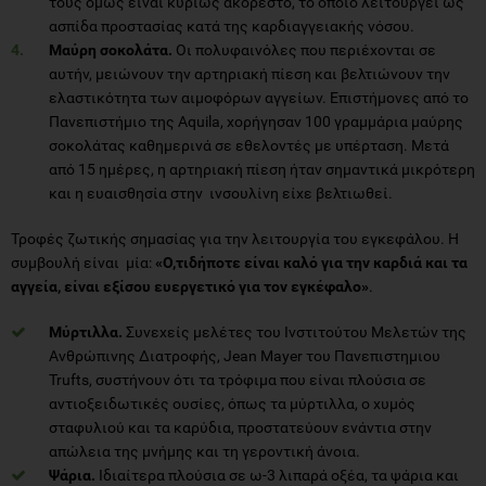
τους όμως είναι κυρίως ακόρεστο, το οποίο λειτουργεί ως
ασπίδα προστασίας κατά της καρδιαγγειακής νόσου.
Μαύρη σοκολάτα.
Οι πολυφαινόλες που περιέχονται σε
αυτήν, μειώνουν την αρτηριακή πίεση και βελτιώνουν την
ελαστικότητα των αιμοφόρων αγγείων. Επιστήμονες από το
Πανεπιστήμιο της Aquila, χορήγησαν 100 γραμμάρια μαύρης
σοκολάτας καθημερινά σε εθελοντές με υπέρταση. Μετά
από 15 ημέρες, η αρτηριακή πίεση ήταν σημαντικά μικρότερη
και η ευαισθησία στην ινσουλίνη είχε βελτιωθεί.
Τροφές ζωτικής σημασίας για την λειτουργία του εγκεφάλου. Η
συμβουλή είναι μία:
«Ο,τιδήποτε είναι καλό για την καρδιά και τα
αγγεία, είναι εξίσου ευεργετικό για τον εγκέφαλο»
.
Μύρτιλλα.
Συνεχείς μελέτες του Ινστιτούτου Μελετών της
Ανθρώπινης Διατροφής, Jean Mayer του Πανεπιστημιου
Trufts, συστήνουν ότι τα τρόφιμα που είναι πλούσια σε
αντιοξειδωτικές ουσίες, όπως τα μύρτιλλα, ο χυμός
σταφυλιού και τα καρύδια, προστατεύουν ενάντια στην
απώλεια της μνήμης και τη γεροντική άνοια.
Ψάρια.
Ιδιαίτερα πλούσια σε ω-3 λιπαρά οξέα, τα ψάρια και