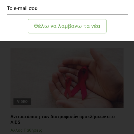
Η θέση των Δημητριακών Ολικής Άλεσης σε μία
Χορτοφαγική Διατροφή
Οικογένεια
2 λεπτά να διαβαστεί
VIDEO
Αντιμετώπιση των διατροφικών προκλήσεων στο
AIDS
Άλλες Παθήσεις