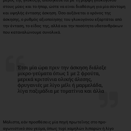
μέρος της γλυκόζης αποθηκεύεται με τη μορφή γλυκογόνου
στους μύες και το ήπαρ, ώστε να είναι διαθέσιμη για μία σύντομη
και υψηλής έντασης άσκηση. Όσο αυξάνεται ο χρόνος της
άσκησης, ο ρυθμός αξιοποίησης του γλυκογόνου εξαρτάται από
την ένταση, το είδος της, αλλά και την ποσότητα υδατανθράκων
που καταναλώνουμε συνολικά.
Έτσι μία ώρα πριν την άσκηση διάλεξε
μικρο-γεύματα όπως 1 με 2 φρούτα,
μερικά κριτσίνια ολικής άλεσης,
φρυγανιές με λίγο μέλι ή μαρμελάδα,
λίγα παξιμάδια με τοματίνια και άλλα
Μάλιστα, εάν προσθέσεις μία πηγή πρωτεΐνης στο προ-
αγωνιστικό σου γεύμα, όπως τυρί χαμηλών λιπαρών ή λίγο