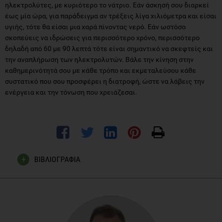
ηλεκτρολύτες, με κυριότερο το νάτριο. Εάν άσκησή σου διαρκεί
έως μία ώρα, για παράδειγμα αν τρέξεις λίγα χιλιόμετρα και είσαι
υγιής, τότε θα είσαι μια χαρά πίνοντας νερό. Εάν ωστόσο
σκοπεύεις να ιδρώσεις για περισσότερο χρόνο, περισσότερο
δηλαδή από 60 με 90 λεπτά τότε είναι σημαντικό να σκεφτείς και
την αναπλήρωση των ηλεκτρολυτών. Βάλε την κίνηση στην
καθημερινότητά σου με κάθε τρόπο και εκμεταλεύσου κάθε
συστατικό που σου προσφέρει η διατροφή, ώστε να λάβεις την
ενέργεια και την τόνωση που χρειάζεσαι.
ΒΙΒΛΙΟΓΡΑΦΙΑ
Kerksick, Chad M., et al. "ISSN exercise & sports nutrition
review update: research & recommendations."
Journal of the
International Society of Sports Nutrition
15.1 (2018): 38.