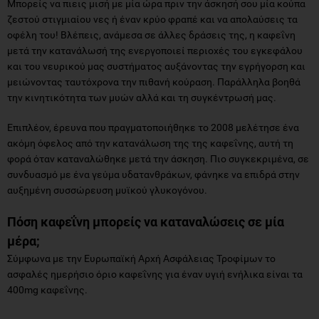
Μπορείς να πιεις μισή με μία ώρα πριν την άσκησή σου μία κούπα
ζεστού στιγμιαίου νες ή έναν κρύο φραπέ και να απολαύσεις τα
οφέλη του! Βλέπεις, ανάμεσα σε άλλες δράσεις της, η καφεΐνη
μετά την κατανάλωσή της ενεργοποιεί περιοχές του εγκεφάλου
και του νευρικού μας συστήματος αυξάνοντας την εγρήγορση και
μειώνοντας ταυτόχρονα την πιθανή κούραση. Παράλληλα βοηθά
την κινητικότητα των μυών αλλά και τη συγκέντρωσή μας.
Επιπλέον, έρευνα που πραγματοποιήθηκε το 2008 μελέτησε ένα
ακόμη όφελος από την κατανάλωση της της καφεΐνης, αυτή τη
φορά όταν καταναλώθηκε μετά την άσκηση. Πιο συγκεκριμένα, σε
συνδυασμό με ένα γεύμα υδατανθράκων, φάνηκε να επιδρά στην
αυξημένη συσσώρευση μυϊκού γλυκογόνου.
Πόση καφεΐνη μπορείς να καταναλώσεις σε μία
μέρα;
Σύμφωνα με την Ευρωπαϊκή Αρχή Ασφάλειας Τροφίμων το
ασφαλές ημερήσιο όριο καφεΐνης για έναν υγιή ενήλικα είναι τα
400mg καφεΐνης.