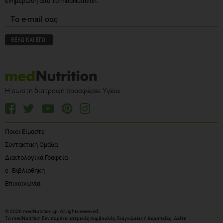
ενημέρωση από το medNutrition.
Η σωστή διατροφή προσφέρει Υγεία
Ποιοι Είμαστε
Συντακτική Ομάδα
Διαιτολογικά Γραφεία
e- Βιβλιοθήκη
Επικοινωνία
© 2026 medNutrition.gr. All rights reserved.
Το medNutrition δεν παρέχει ιατρικές συμβουλές, διαγνώσεις ή θεραπείες.
Δείτε