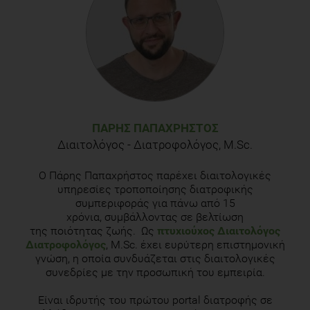
Pedersen, David J., et al. "High rates of muscle glycogen
resynthesis after exhaustive exercise when carbohydrate is
coingested with caffeine."
Journal of Applied
Physiology
(2008).
Goldstein, Erica R., et al. "International society of sports
nutrition position stand: caffeine and performance."
Journal
of the International Society of Sports Nutrition
7.1 (2010): 1-
15.
ΠΆΡΗΣ ΠΑΠΑΧΡΉΣΤΟΣ
Διαιτολόγος - Διατροφολόγος, M.Sc.
EFSA Panel on Dietetic Products, Nutrition and Allergies
(NDA). "Scientific Opinion on the safety of caffeine."
EFSA
Ο Πάρης Παπαχρήστος παρέχει διαιτολογικές
Journal
13.5 (2015): 4102.
υπηρεσίες τροποποίησης διατροφικής
συμπεριφοράς για πάνω από 15
χρόνια, συμβάλλοντας σε βελτίωση
της ποιότητας ζωής. Ως
πτυχιούχος Διαιτολόγος
Διατροφολόγος
, M.Sc. έχει ευρύτερη επιστημονική
γνώση, η οποία συνδυάζεται στις διαιτολογικές
συνεδρίες με την προσωπική του εμπειρία.
Είναι ιδρυτής του πρώτου portal διατροφής σε