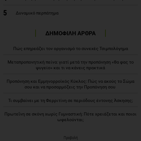
5
Δυναμικό περπάτημα
ΔΗΜΟΦΙΛΗ ΑΡΘΡΑ
Πώς επηρεάζει τον οργανισμό το συνεχές Τσιμπολόγημα
Μεταπροπονητική πείνα: γιατί μετά την προπόνηση «θα φας το
ψυγείο» και τι να κάνεις πρακτικά
Προπόνηση και Εμμηνορροϊκός Κύκλος: Πώς να ακούς το Σώμα
σου και να προσαρμόζεις την Προπόνηση σου
Τι συμβαίνει με τη Φερριτίνη σε περιόδους έντονης Άσκησης;
Πρωτεΐνη σε σκόνη χωρίς Γυμναστική: Πότε χρειάζεται και ποιοι
ωφελούνται;
Προβολή