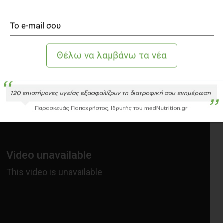
τροφή πριν από τον αγώνα!
ριζόλες του στην αλυσίδα εστιατορίων «Michael Jordan’s
.. όχι θα άφηνε..