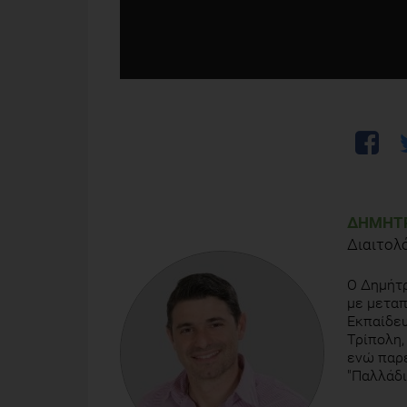
ΔΗΜΉΤΡ
Διαιτολ
Ο Δημήτρ
με μεταπ
Εκπαίδευ
Τρίπολη,
ενώ παρέ
"Παλλάδι