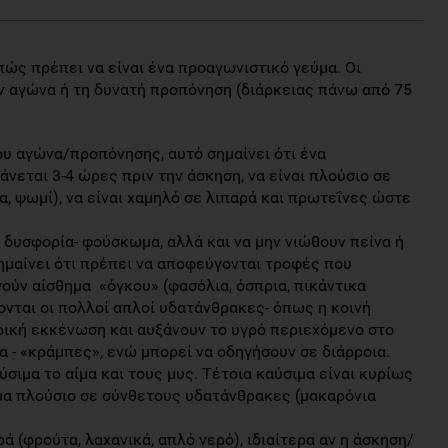
ώς πρέπει να είναι ένα προαγωνιστικό γεύμα. Οι
ον αγώνα ή τη δυνατή προπόνηση (διάρκειας πάνω από 75
ου αγώνα/προπόνησης, αυτό σημαίνει ότι ένα
νεται 3-4 ώρες πριν την άσκηση, να είναι πλούσιο σε
α, ψωμί), να είναι χαμηλό σε λιπαρά και πρωτεΐνες ώστε
 δυσφορία- φούσκωμα, αλλά και να μην νιώθουν πείνα ή
σημαίνει ότι πρέπει να αποφεύγονται τροφές που
ούν αίσθημα «όγκου» (φασόλια, όσπρια, πικάντικα
ονται οι πολλοί απλοί υδατάνθρακες- όπως η κοινή
ρική εκκένωση και αυξάνουν το υγρό περιεχόμενο στο
 - «κράμπες», ενώ μπορεί να οδηγήσουν σε διάρροια.
ιμα το αίμα και τους μυς. Τέτοια καύσιμα είναι κυρίως
ύμα πλούσιο σε σύνθετους υδατάνθρακες (μακαρόνια
 (φρούτα, λαχανικά, απλό νερό), ιδιαίτερα αν η άσκηση/