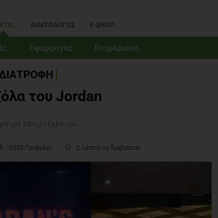
RTAL
ΔΙΑΙΤΟΛΟΓΟΣ
E-SHOP
ές
Εφαρμογές
Ενημέρωση
ΔΙΑΤΡΟΦΗ
ζόλα του Jordan
ημήτρη Μπερτζελέτου
2 λεπτά να διαβαστεί
16530 Προβολές