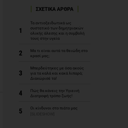
ΣΧΕΤΙΚΑ ΑΡΘΡΑ
Τα αντιοξειδωτικά ως
συστατικό των δημητριακών
1
ολικής άλεσης και η συμβολή
τους στην υγεία
Μα τι είναι αυτά τα θειώδη στο
2
κρασί μας;
Μπερδεύτηκες με όσα ακούς
3
για τα καλά και κακά λιπαρά;
Διαχώρισέ τα!
Πώς θα κάνεις την Υγιεινή
4
Διατροφή τρόπο ζωής!
Οι κίνδυνοι στο πιάτο μας
5
[SLIDESHOW]