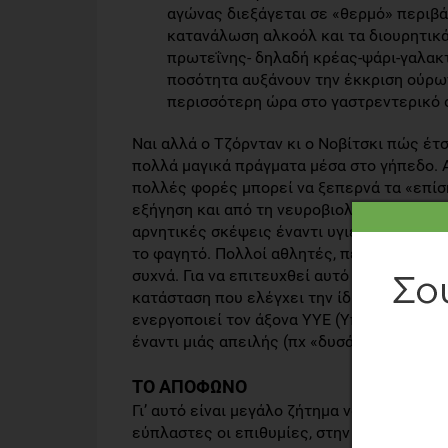
αγώνας διεξάγεται σε «θερμό» περιβάλ
κατανάλωση αλκοόλ και τα διουρητικ
πρωτεΐνης- δηλαδή κρέας-ψάρι-γαλακτ
ποσότητα αυξάνουν την έκκριση ούρω
περισσότερη ώρα στο γαστρεντερικό 
Ναι αλλά ο Τζόρνταν κι ο Νοβίτσκι πώς έτ
πολλά μαγικά πράγματα μέσα στο γήπεδο. Α
πολλές φορές μπορεί να ξεπερνά τα «επίσ
εξήγηση και από τη νευροβιολογία. Μια μεγ
αρνητικές σκέψεις έναντι υγιεινών φαγητώ
το φαγητό. Πολλοί αθλητές, περφόρμερ ανα
συχνά. Για να επιτευχθεί αυτό πρέπει να 
κατάσταση που ελέγχει την ίδια τη φυσιολ
ενεργοποιεί τον άξονα ΥΥΕ (Υποθάλαμος Υ
έναντι μιάς απειλής (πχ «δυσάρεστο φαγητ
ΤΟ ΑΠΟΦΩΝΟ
Γι’ αυτό είναι μεγάλο ζήτημα να οδηγείται
εύπλαστες οι επιθυμίες, στην ενσυνείδητη 