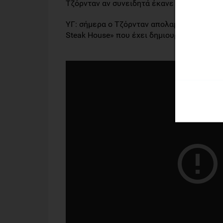
Τζόρνταν αν συνειδητά έκανε βέλτιστη δια
ΥΓ: σήμερα ο Τζόρνταν απολαμβάνει τις μπ
Steak House» που έχει δημιουργήσει ο ίδιος