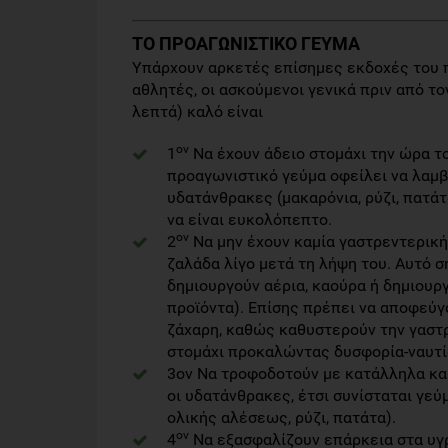
ΤΟ ΠΡΟΑΓΩΝΙΣΤΙΚΟ ΓΕΥΜΑ
Υπάρχουν αρκετές επίσημες εκδοχές του π
αθλητές, οι ασκούμενοι γενικά πριν από τ
λεπτά) καλό είναι
ον
1
Να έχουν άδειο στομάχι την ώρα τ
προαγωνιστικό γεύμα οφείλει να λαμβά
υδατάνθρακες (μακαρόνια, ρύζι, πατάτ
να είναι ευκολόπεπτο.
ον
2
Να μην έχουν καμία γαστρεντερική
ζαλάδα λίγο μετά τη λήψη του. Αυτό 
δημιουργούν αέρια, καούρα ή δημιουργ
προϊόντα). Επίσης πρέπει να αποφεύγ
ζάχαρη, καθώς καθυστερούν την γαστ
στομάχι προκαλώντας δυσφορία-ναυτία
3ον Να τροφοδοτούν με κατάλληλα καύσ
οι υδατάνθρακες, έτσι συνίσταται γε
ολικής αλέσεως, ρύζι, πατάτα).
ον
4
Να εξασφαλίζουν επάρκεια στα υγρά