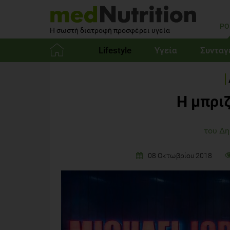
PO
Η σωστή διατροφή προσφέρει υγεία
Lifestyle
Υγεία
Συνταγ
Αρχική
Η μπρι
του Δ
08 Οκτωβρίου 2018