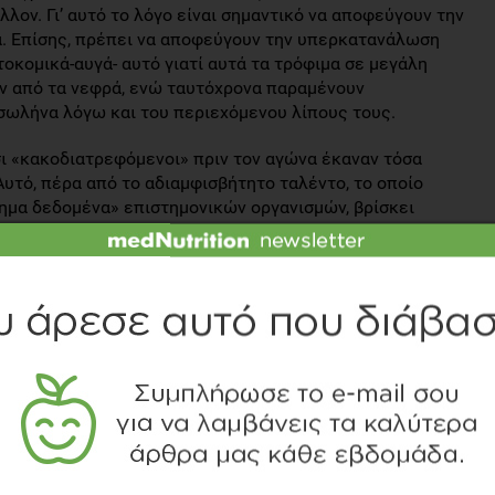
λον. Γι’ αυτό το λόγο είναι σημαντικό να αποφεύγουν την
ά. Επίσης, πρέπει να αποφεύγουν την υπερκατανάλωση
οκομικά-αυγά- αυτό γιατί αυτά τα τρόφιμα σε μεγάλη
ν από τα νεφρά, ενώ ταυτόχρονα παραμένουν
σωλήνα λόγω και του περιεχόμενου λίπους τους.
σι «κακοδιατρεφόμενοι» πριν τον αγώνα έκαναν τόσα
υτό, πέρα από το αδιαμφισβήτητο ταλέντο, το οποίο
ημα δεδομένα» επιστημονικών οργανισμών, βρίσκει
άλη ιστορία στο εν λόγω ζήτημα έχει να κάνει με τις
ν, σκέψεις πιο επικίνδυνες για την απόδοση από το ίδιο
γκάζονται να ..πρέπει να αποδίδουν βέλτιστα πολύ
δίδεται η απαιτούμενη προσοχή στη συναισθηματική τους
ογία. Η υπεραντίδραση σε μη επιθυμητές γεύσεις
πόφυση Επινεφρίδια), ένας άξονας που πυροδοτείται
ό») και οδηγεί σε αρνητική απόδοση.
 ένας άνθρωπος σε νεότερες ηλικίες, εκεί που είναι πιο
αγάπη για υγιεινή διατροφή. Φανταστείτε τι θα έκανε ο