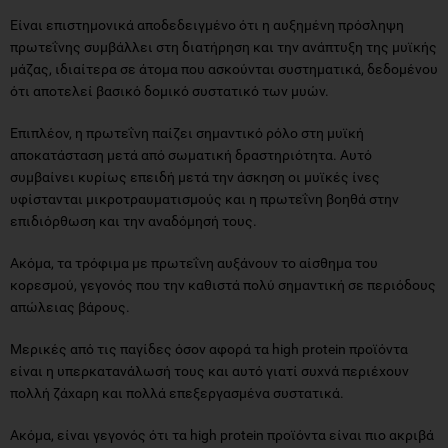
Είναι επιστημονικά αποδεδειγμένο ότι η αυξημένη πρόσληψη
πρωτεΐνης συμβάλλει στη διατήρηση και την ανάπτυξη της μυϊκής
μάζας, ιδιαίτερα σε άτομα που ασκούνται συστηματικά, δεδομένου
ότι αποτελεί βασικό δομικό συστατικό των μυών.
Επιπλέον, η πρωτεΐνη παίζει σημαντικό ρόλο στη μυϊκή
αποκατάσταση μετά από σωματική δραστηριότητα. Αυτό
συμβαίνει κυρίως επειδή μετά την άσκηση οι μυϊκές ίνες
υφίστανται μικροτραυματισμούς και η πρωτεΐνη βοηθά στην
επιδιόρθωση και την αναδόμησή τους.
Ακόμα, τα τρόφιμα με πρωτεΐνη αυξάνουν το αίσθημα του
κορεσμού, γεγονός που την καθιστά πολύ σημαντική σε περιόδους
απώλειας βάρους.
Μερικές από τις παγίδες όσον αφορά τα high protein προϊόντα
είναι η υπερκατανάλωσή τους και αυτό γιατί συχνά περιέχουν
πολλή ζάχαρη και πολλά επεξεργασμένα συστατικά.
Ακόμα, είναι γεγονός ότι τα high protein προϊόντα είναι πιο ακριβά