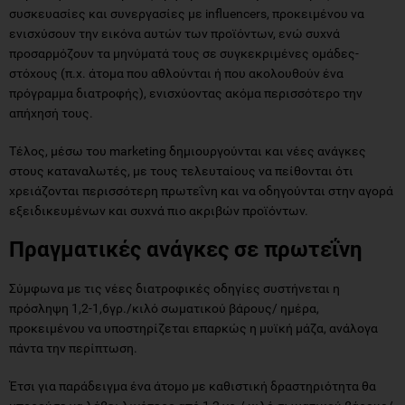
συσκευασίες και συνεργασίες με influencers, προκειμένου να
ενισχύσουν την εικόνα αυτών των προϊόντων, ενώ συχνά
προσαρμόζουν τα μηνύματά τους σε συγκεκριμένες ομάδες-
στόχους (π.χ. άτομα που αθλούνται ή που ακολουθούν ένα
πρόγραμμα διατροφής), ενισχύοντας ακόμα περισσότερο την
απήχησή τους.
Τέλος, μέσω του marketing δημιουργούνται και νέες ανάγκες
στους καταναλωτές, με τους τελευταίους να πείθονται ότι
χρειάζονται περισσότερη πρωτεΐνη και να οδηγούνται στην αγορά
εξειδικευμένων και συχνά πιο ακριβών προϊόντων.
Πραγματικές ανάγκες σε πρωτεΐνη
Σύμφωνα με τις νέες διατροφικές οδηγίες συστήνεται η
πρόσληψη 1,2-1,6γρ./κιλό σωματικού βάρους/ ημέρα,
προκειμένου να υποστηρίζεται επαρκώς η μυϊκή μάζα, ανάλογα
πάντα την περίπτωση.
Έτσι για παράδειγμα ένα άτομο με καθιστική δραστηριότητα θα