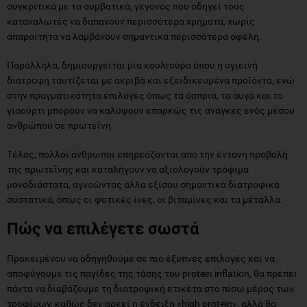
συγκριτικά με τα συμβατικά, γεγονός που οδηγεί τους
καταναλωτές να δαπανούν περισσότερα χρήματα, χωρίς
απαραίτητα να λαμβάνουν σημαντικά περισσότερα οφέλη.
Παράλληλα, δημιουργείται μια κουλτούρα όπου η υγιεινή
διατροφή ταυτίζεται με ακριβά και εξειδικευμένα προϊόντα, ενώ
στην πραγματικότητα επιλογές όπως τα όσπρια, τα αυγά και το
γιαούρτι μπορούν να καλύψουν επαρκώς τις ανάγκες ενός μέσου
ανθρώπου σε πρωτεΐνη.
Τέλος, πολλοί άνθρωποι επηρεάζονται από την έντονη προβολή
της πρωτεΐνης και καταλήγουν να αξιολογούν τρόφιμα
μονοδιάστατα, αγνοώντας άλλα εξίσου σημαντικά διατροφικά
συστατικά, όπως οι φυτικές ίνες, οι βιταμίνες και τα μέταλλα.
Πώς να επιλέγετε σωστά
Προκειμένου να οδηγηθούμε σε πιο έξυπνες επιλογές και να
αποφύγουμε τις παγίδες της τάσης του protein inflation, θα πρέπει
πάντα να διαβάζουμε τη διατροφική ετικέτα στο πίσω μέρος των
τροφίμων, καθώς δεν αρκεί η ένδειξη «high protein», αλλά θα