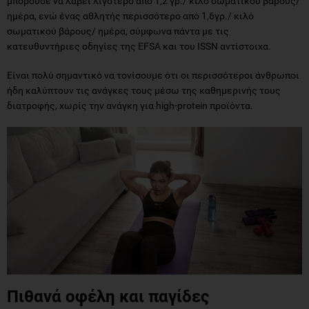
μπορούσε να λάβει λιγότερο από 1,2 γρ./ κιλό σωματικού βάρους/
ημέρα, ενώ ένας αθλητής περισσότερο από 1,6γρ./ κιλό
σωματικού βάρους/ ημέρα, σύμφωνα πάντα με τις
κατευθυντήριες οδηγίες της EFSA και του ISSN αντίστοιχα.
Είναι πολύ σημαντικό να τονίσουμε ότι οι περισσότεροι άνθρωποι
ήδη καλύπτουν τις ανάγκες τους μέσω της καθημερινής τους
διατροφής, χωρίς την ανάγκη για high-protein προϊόντα.
Πιθανά οφέλη και παγίδες