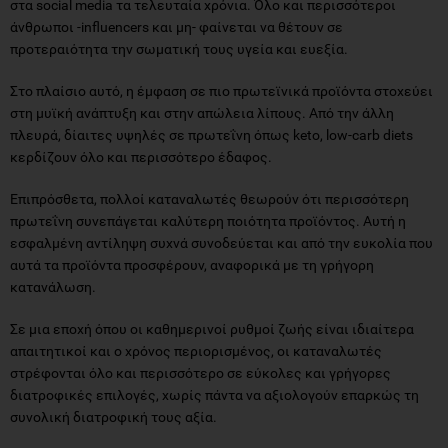
στα social media τα τελευταία χρόνια. Όλο και περισσότεροι
άνθρωποι -influencers και μη- φαίνεται να θέτουν σε
προτεραιότητα την σωματική τους υγεία και ευεξία.
Στο πλαίσιο αυτό, η έμφαση σε πιο πρωτεϊνικά προϊόντα στοχεύει
στη μυϊκή ανάπτυξη και στην απώλεια λίπους. Από την άλλη
πλευρά, δίαιτες υψηλές σε πρωτεΐνη όπως keto, low-carb diets
κερδίζουν όλο και περισσότερο έδαφος.
Επιπρόσθετα, πολλοί καταναλωτές θεωρούν ότι περισσότερη
πρωτεΐνη συνεπάγεται καλύτερη ποιότητα προϊόντος. Αυτή η
εσφαλμένη αντίληψη συχνά συνοδεύεται και από την ευκολία που
αυτά τα προϊόντα προσφέρουν, αναφορικά με τη γρήγορη
κατανάλωση.
Σε μια εποχή όπου οι καθημερινοί ρυθμοί ζωής είναι ιδιαίτερα
απαιτητικοί και ο χρόνος περιορισμένος, οι καταναλωτές
στρέφονται όλο και περισσότερο σε εύκολες και γρήγορες
διατροφικές επιλογές, χωρίς πάντα να αξιολογούν επαρκώς τη
συνολική διατροφική τους αξία.