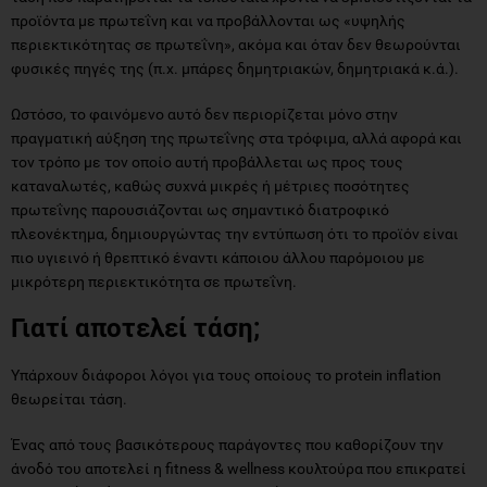
προϊόντα με πρωτεΐνη και να προβάλλονται ως «υψηλής
περιεκτικότητας σε πρωτεΐνη», ακόμα και όταν δεν θεωρούνται
φυσικές πηγές της (π.χ. μπάρες δημητριακών, δημητριακά κ.ά.).
Ωστόσο, το φαινόμενο αυτό δεν περιορίζεται μόνο στην
πραγματική αύξηση της πρωτεΐνης στα τρόφιμα, αλλά αφορά και
τον τρόπο με τον οποίο αυτή προβάλλεται ως προς τους
καταναλωτές, καθώς συχνά μικρές ή μέτριες ποσότητες
πρωτεΐνης παρουσιάζονται ως σημαντικό διατροφικό
πλεονέκτημα, δημιουργώντας την εντύπωση ότι το προϊόν είναι
πιο υγιεινό ή θρεπτικό έναντι κάποιου άλλου παρόμοιου με
μικρότερη περιεκτικότητα σε πρωτεΐνη.
Γιατί αποτελεί τάση;
Υπάρχουν διάφοροι λόγοι για τους οποίους το protein inflation
θεωρείται τάση.
Ένας από τους βασικότερους παράγοντες που καθορίζουν την
άνοδό του αποτελεί η fitness & wellness κουλτούρα που επικρατεί