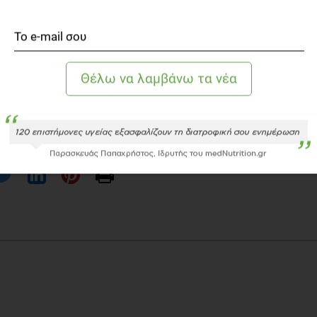
σύνη και σας άρεσε ή ο,τιδήποτε καινούριο θέλετε να
τοποιήσετε. Δεν υπάρχει κανένας περιορισμός, από τη
όγος σας, να ασκηθείτε, να δραστηριοποιηθείτε, να
ετε, να ποδηλατήσετε, να ασχοληθείτε με όποια
α εκμεταλλευτείτε τον ελάχιστο ελεύθερο χρόνο σας
 καλό παράδειγμα για το παιδί σας, γυμναστείτε μαζί του
 βρεθείτε κοντά στην φύση και αποκτήστε έναν υγιή τρόπο
και στο παιδί σας!
και το βρέφος, Θεσσαλονίκη, 1990
th and beyon,Great Britain, 2004