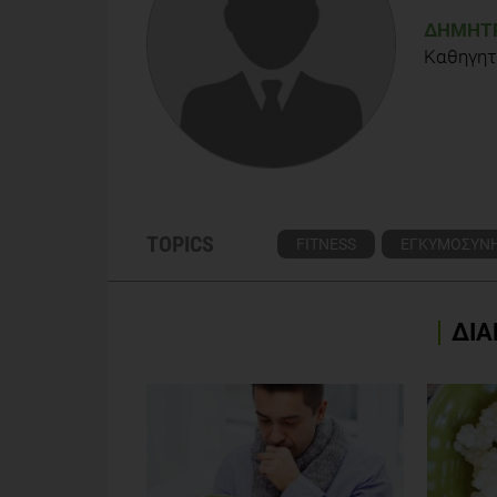
ΔΗΜΉΤΡ
Καθηγητ
TOPICS
FITNESS
ΕΓΚΥΜΟΣΥΝ
ΔΙΑ