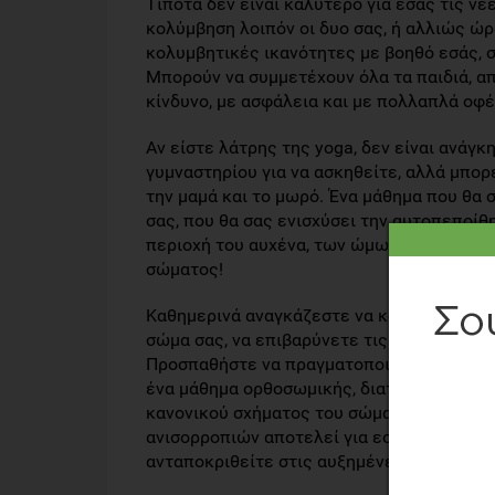
Τίποτα δεν είναι καλύτερο για εσάς τις νέ
κολύμβηση λοιπόν οι δυο σας, ή αλλιώς ώρ
κολυμβητικές ικανότητες με βοηθό εσάς, στ
Μπορούν να συμμετέχουν όλα τα παιδιά, α
κίνδυνο, με ασφάλεια και με πολλαπλά οφέλ
Αν είστε λάτρης της yoga, δεν είναι ανάγκ
γυμναστηρίου για να ασκηθείτε, αλλά μπορε
την μαμά και το μωρό. Ένα μάθημα που θα σ
σας, που θα σας ενισχύσει την αυτοπεποίθ
περιοχή του αυχένα, των ώμων και τηςπλά
σώματος!
Καθημερινά αναγκάζεστε να κουβαλάτε βάρο
σώμα σας, να επιβαρύνετε τις αρθρώσεις σα
Προσπαθήστε να πραγματοποιείται συχνά α
ένα μάθημα ορθοσωμικής, διατάσεων ή pila
κανονικού σχήματος του σώματός σας και
ανισορροπιών αποτελεί για εσάς προτεραιότ
ανταποκριθείτε στις αυξημένες απαιτήσει