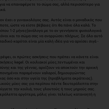
 για να επαναφέρετε το σώμα σας, αλλά περισσότερο για
ικά.
ον έχει ο γυναικολόγος σας. Αυτός είναι ο μοναδικός που
ποτε, ώστε να είστε βέβαιες ότι θα πάνε όλα καλά. Το
ίπου 1-2 μήνες(ανάλογα με το αν γεννήσατε φυσιολογικά
πόνοι και το σώμα σας να αναρρώσει πλήρως. Σε όλο αυτό
δικό καρότσι είναι μία καλή ιδέα για να αρχίσει σιγά -
τρέψει, οι πρώτες ασκήσεις που πρέπει να κάνετε είναι
κήσεις kegel. Οι κοιλιακοί μύες,τεντωμένοι και
ύνης και της γέννας, αρχίζουν να αποκτούν την αρχική
οπονημένοι παραμένουν χαλαροί, δημιουργώντας
ας όσο και στην υγεία της (προβλήματα ακράτειας).
ικούς μύες σας για περίπου πέντε δευτερόλεπτα στην
ίγγετε την κοιλιά, τους γλουτούς ή τους μηρούς σας.
ερόλεπτα αργότερα, μόλις γίνει τελείως κατανοητή η