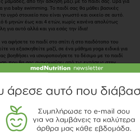
ες μαμάδες, από την άσκηση μαζί με το παιδί σας. Ώρα για
α για baby swimming. Το παιδί σας θα μάθει βασικές
ο υγρό στοιχείο που είναι γνωστό και οικείο σε αυτό.
πό 6 μηνών έως και 4 ετών, χωρίς κανένα απολύτως
η για αυτό αλλά και για εσάς την ίδια!
η να αφήσετε το παιδί στο σπίτι ή στο παιδότοπο του
ίτε να εξασκηθείτε μαζί, σε ένα μάθημα yoga ειδικά για
ας βοηθήσει να ισχυροποιήσετε το δέσιμο με το παιδί
ηση, που θα σας ανακουφίσει από τις εντάσεις στην
της και θα δυναμώσει τις αδύναμες περιοχές του
ς, να θηλάζετε, να παίρνετε περίεργες θέσεις με το
ς, τον αυχένα σας, την μέσησας και τα γόνατά σας.
πλές διατατικές ασκήσεις στο σπίτι ή παρακολουθείστε
tesστο κοντινό σας γυμναστήριο. Η αποκατάσταση του
 η πρόληψη -αποκατάσταση των μυοσκελετικών
ητα, για να συνεχίσετε να έχετε μία υγιή ζωή και να
ς της μητρότητας!