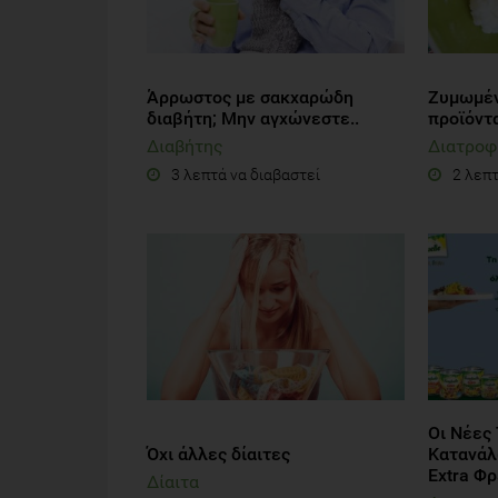
Άρρωστος με σακχαρώδη
Ζυμωμέν
διαβήτη; Μην αγχώνεστε..
προϊόντ
Διαβήτης
Διατροφ
3 λεπτά να διαβαστεί
2 λεπτ
Οι Νέες 
Όχι άλλες δίαιτες
Κατανάλ
Extra Φ
Δίαιτα