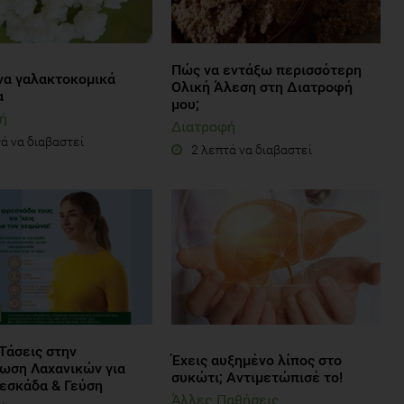
Πώς να εντάξω περισσότερη
α γαλακτοκομικά
Ολική Άλεση στη Διατροφή
α
μου;
ή
Διατροφή
ά να διαβαστεί
2 λεπτά να διαβαστεί
Τάσεις στην
Έχεις αυξημένο λίπος στο
ωση Λαχανικών για
συκώτι; Αντιμετώπισέ το!
ρεσκάδα & Γεύση
Άλλες Παθήσεις