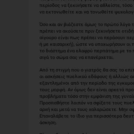
περίοδος να ξεκινήσετε να αθλείστε, τόσο
να εκτονωθείτε και να τονωθείτε ψυχολογ
Όσο και αν βιάζεστε όμως το πρώτο λόγο τ
πρέπει να ακούσετε πριν ξεκινήσετε οτιδή
σίγουρο είναι πως πρέπει να περάσουν περ
ή με καισαρική), ώστε να υποχωρήσουν οι 
το διάστημα ένα ελαφρύ περπάτημα με το παι
σιγά το σώμα σας να επανέρχεται.
Από τη στιγμή που ο γιατρός θα σας το επι
οι ασκήσεις πυελικού εδάφους ή αλλιώς ασ
εξαντλημένοι από την περίοδο της εγκυμοσ
τους μορφή. Αν όμως δεν είναι αρκετά πρ
προβλήματα τόσο στην εμφάνιση της γυναίκ
Προσπαθήστε λοιπόν να σφίξετε τους πυελ
αρχή και μετά να τους χαλαρώσετε. Μην σφ
Επαναλάβετε το ίδιο για περισσότερα δευτ
άσκηση.