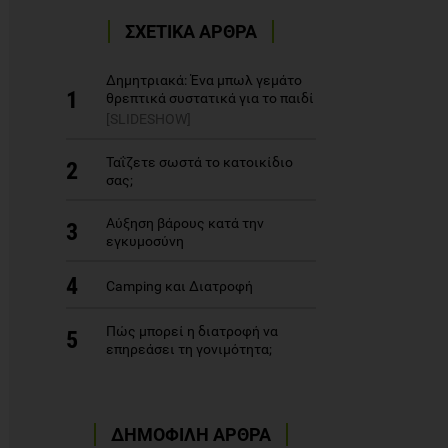
ΣΧΕΤΙΚΑ ΑΡΘΡΑ
Δημητριακά: Ένα μπωλ γεμάτο
1
θρεπτικά συστατικά για το παιδί
[SLIDESHOW]
Ταΐζετε σωστά το κατοικίδιο
2
σας;
Αύξηση βάρους κατά την
3
εγκυμοσύνη
4
Camping και Διατροφή
Πώς μπορεί η διατροφή να
5
επηρεάσει τη γονιμότητα;
ΔΗΜΟΦΙΛΗ ΑΡΘΡΑ