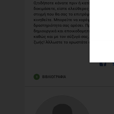
Ο,τιδήποτε κάνατε πριν ή κατά την εγκυμο
δοκιμάσετε, είστε ελεύθερες να το πραγμα
στιγμή που θα σας το επιτρέψει ο γυναικολ
κινηθείτε. Μπορείτε να χορέψετε, να τρέξ
δραστηριότητα σας αρέσει. Προσπαθήστε ν
δημιουργικά και εποικοδομητικά. Γίνετε το
καθώς και με τον σύζυγό σας, βγείτε έξω,
ζωής! Άλλωστε το χρωστάτε στο εαυτό σας 
ΒΙΒΛΙΟΓΡΑΦΙΑ
J.Rros – A. Zbirkova, Γυμναστική για την έγκυο 
Francoise Barbira Freedman, yoga for pregnacy, bir
Lilli Ahrendt, Baby Swimming, Aachen, 2001