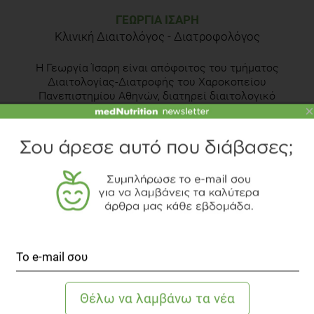
ΓΕΩΡΓΊΑ ΊΣΑΡΗ
Κλινική Διαιτολόγος - Διατροφολόγος
Η Γεωργία Ίσαρη είναι απόφοιτος του τμήματος
Διαιτολογίας-Διατροφής του Χαροκοπείου
Πανεπιστημίου Αθηνών, διατηρεί διαιτολογικό
×
γραφείο στη Νέα Σμύρνη όπου δίνει τις
διατροφικές συμβουλές της σε ασθενείς και σε
ειδικές ομάδες ατόμων. Είναι επιστημονική
συνεργάτιδα της Ενδοκρινολογικής Μονάδας της Β'
Προπαιδευτικής Παθολογικής Κλινικής της
Μονάδας Έρευνας του Πανεπιστημίου Αθηνών και
Διαιτολόγος-Διατροφολόγος του Ιατρείου
Παχυσαρκίας του Πανεπιστημιακού Γενικού
Νοσοκομείου «Αττικόν».
Γνωρίστε την αρθογράφο
Δείτε το διαιτολογικό γραφείο