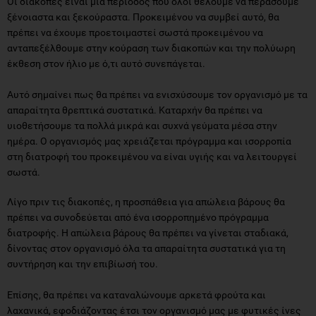
Οι διακοπές είναι μια περίοδος που όλοι θέλουμε να περάσουμε
ξένοιαστα και ξεκούραστα. Προκειμένου να συμβεί αυτό, θα
πρέπει να έχουμε προετοιμαστεί σωστά προκειμένου να
ανταπεξέλθουμε στην κούραση των διακοπών και την πολύωρη
έκθεση στον ήλιο με ό,τι αυτό συνεπάγεται.
Αυτό σημαίνει πως θα πρέπει να ενισχύσουμε τον οργανισμό με τα
απαραίτητα θρεπτικά συστατικά. Καταρχήν θα πρέπει να
υιοθετήσουμε τα πολλά μικρά και συχνά γεύματα μέσα στην
ημέρα. Ο οργανισμός μας χρειάζεται πρόγραμμα και ισορροπία
στη διατροφή του προκειμένου να είναι υγιής και να λειτουργεί
σωστά.
Λίγο πριν τις διακοπές, η προσπάθεια για απώλεια βάρους θα
πρέπει να συνοδεύεται από ένα ισορροπημένο πρόγραμμα
διατροφής. Η απώλεια βάρους θα πρέπει να γίνεται σταδιακά,
δίνοντας στον οργανισμό όλα τα απαραίτητα συστατικά για τη
συντήρηση και την επιβίωσή του.
Επίσης, θα πρέπει να καταναλώνουμε αρκετά φρούτα και
λαχανικά, εφοδιάζοντας έτσι τον οργανισμό μας με φυτικές ίνες