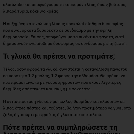
ελαιόλαδο και αποφεύγουμε τα κορεσμένα λίπη, όπως βούτυρο,
λιπαρά τυριά, κόκκινο κρέας.
Η αυξημένη κατανάλωση λίπους προκαλεί αίσθημα δυσπεψίας
που είναι αρκετά δυσάρεστο σε συνδυασμό με την υψηλή
θερμοκρασία. Επίσης, αποφεύγουμε τα πικάντικα φαγητά, γιατί
δημιουργούν ένα αίσθημα δυσφορίας σε συνδυασμό με τη ζεστή.
Τι γλυκά θα πρέπει να προτιμάτε;
Τέλος, όσον αφορά τα γλυκά, συνιστάται η κατανάλωση παγωτού
σε ποσότητα 1-2 μπάλες, 1-2 φορές την εβδομάδα. Θα πρέπει να
προτιμάμε παγωτά με γεύσεις φρούτων που έχουν λιγότερες
θερμίδες από παγωτά καϊμάκι, ή με σοκολάτα.
Η αντικατάσταση γλυκών με πολλές θερμίδες και πλούσιων σε
λίπος όπως πάστες και τούρτες, θα ήταν προτιμότερο να γίνει από
ζελέ, ή γιαούρτι με φρούτα, ή γλυκά του κουταλιού.
Πότε πρέπει να συμπληρώσετε τη