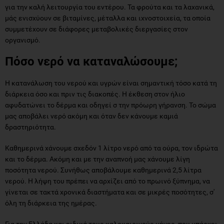
για την καλή λειτουργία του εντέρου. Τα φρούτα και τα λαχανικά,
μάς ενισχύουν σε βιταμίνες, μέταλλα και ιχνοστοιχεία, τα οποία
συμμετέχουν σε διάφορες μεταβολικές διεργασίες στον
οργανισμό.
Πόσο νερό να καταναλώσουμε;
Η κατανάλωση του νερού και υγρών είναι σημαντική τόσο κατά τη
διάρκεια όσο και πριν τις διακοπές. Η έκθεση στον ήλιο
αφυδατώνει το δέρμα και οδηγεί σ την πρόωρη γήρανση. Το σώμα
μας αποβάλει νερό ακόμη και όταν δεν κάνουμε καμιά
δραστηριότητα.
Καθημερινά χάνουμε σχεδόν 1 λίτρο νερό από τα ούρα, τον ιδρώτα
και το δέρμα. Ακόμη και με την αναπνοή μας χάνουμε λίγη
ποσότητα νερού. Συνήθως αποβάλουμε καθημερινά 2,5 λίτρα
νερού. Η λήψη του πρέπει να αρχίζει από το πρωινό ξύπνημα, να
γίνεται σε τακτά χρονικά διαστήματα και σε μικρές ποσότητες, σ'
όλη τη διάρκεια της ημέρας.
Για την Ελλάδα και ειδικά τους καλοκαιρινούς μήνες, που υπάρχει