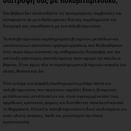
διατροφή σας με πολυβιταμινούχο;
Εάν βέβαια δεν ακολουθήστε τις προηγούμενες συμβουλές και
καταφύγετε σε μη ενδεδειγμένες δίαιτες συμπληρώστε την
διατροφή σας οπωσδήποτε με ένα πολυβιταμινούχο.
Τα πολυβιταμινούχα συμπληρώματα βιταμινών, μετάλλων και
ιχνοστοιχείων αποτελούν χρήσιμα εργαλεία, που θα βοηθήσουν
στην περαιτέρω ενίσχυση της καθημερινής διατροφής και την
επίτευξη καλύτερου αποτελέσματος όσον αφορά την απώλεια
βάρους. Είναι όμως όλα τα συμπληρώματα βιταμινών ασφαλή για
όλους; Φυσικά και όχι.
Όταν μιλάμε για ασφαλή συμπληρώματα μιλάμε πάντα για
πολυβιταμινούχα, που περιέχουν χαμηλές δόσεις βιταμινών,
μετάλλων και ιχνοστοιχείων και είναι εγκεκριμένα από τους
αρμόδιους κρατικούς φορείς και διατίθενται αποκλειστικά από
το Φαρμακείο. Επιλέξτε πολυβιταμινούχο ειδικά σχεδιασμένο για
εσάς ηλικία, ανάγκες, παιδί και μια εταιρία την οποία
εμπιστεύεστε.