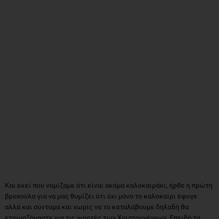
Και εκεί που νομίζαμε ότι είναι ακόμα καλοκαιράκι, ήρθε η πρώτη
βροχούλα για να μας θυμίζει ότι όχι μόνο το καλοκαίρι έφυγε
αλλά και σύντομα και χωρίς να το καταλάβουμε δηλαδή θα
ετοιμαζόμαστε για τις γιορτές των Χριστουγέννων. Eπειδή τα