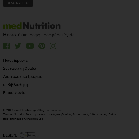
Η σωστή διατροφή προσφέρει Υγεία
Ποιοι Είμαστε
Συντακτική Ομάδα
Διαιτολογικά Γραφεία
e- Βιβλιοθήκη
Επικοινωνία
© 2026 medNutrition.gr. All rights reserved.
Το medNutrition δεν παρέχει ιατρικές συμβουλές, διαγνώσεις ή θεραπείες.
Δείτε
περισσότερες πληροφορίες
.
DESIGN: