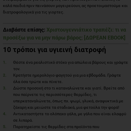
καλά παιδιά πριν πεινάσουν μαγειρεύουν, ας προετοιμαστούμε και
διατροφολογικά για τις γιορτες.
Διαβάστε επίσης:
Χριστουγεννιάτικο τραπέζι: τι να
προσέξω για να μην πάρω βάρος; [ΔΩΡΕΑΝ EBOOK]
10 τρόποι για υγιεινή διατροφή
Θέστε ένα ρεαλιστικό στόχο για απώλεια βάρους και γράψτε
τον.
Κρατήστε ημερολόγιo φαγητού για μια εβδομάδα. Γράψτε
όλα όσα τρώτε και πίνετε.
Δώστε προσοχή στο τι καταναλώνετε και γιατί. Βρείτε από
που παίρνετε τις περισσότερες θερμίδες, τι
υπερκαταναλώνετε, όπως πχ. ψωμί, γλυκά, αναψυκτικά με
ζάχαρη και μειώστε τα σταδιακά, μια φετούλα την φορά!
Αντικαταστήστε το ολόπαχο γάλα, με γάλα που είναι ελαφρύ
σε λιπαρά.
Παρατηρείστε τις θερμίδες στα προϊόντα που