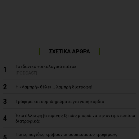
ΣΧΕΤΙΚΑ ΑΡΘΡΑ
Το ιδανικό «οικολογικό πιάτο»
1
[PODCAST]
2
Η «Λαμπρή» θέλει... λαμπρή διατροφή!
3
Tρόφιμα και συμπληρώματα για γερή καρδιά
Έχω έλλειψη βιταμίνης D, πώς μπορώ να την αντιμετωπίσω
4
διατροφικά;
Ποιες παγίδες κρύβουν οι συσκευασίες τροφίμων;
5