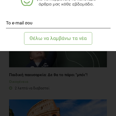
5 λεπτά να διαβαστεί
Παιδική παχυσαρκία: Δε θα το πάρει "μπόι"!
Οικογένεια
2 λεπτά να διαβαστεί