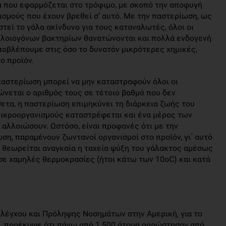
α που εφαρμόζεται στο τρόφιμο, με σκοπό την αποφυγή
σμούς που έχουν βρεθεί σ’ αυτό. Με την παστερίωση, ως
τεί το γάλα ακίνδυνο για τους καταναλωτές, όλοι οι
αλλοιογόνων βακτηρίων θανατώνονται και πολλά ενδογενή
οβλέπουμε στις όσο το δυνατόν μικρότερες χημικές,
ο προϊόν.
 παστερίωση μπορεί να μην καταστραφούν όλοι οι
ώνεται ο αριθμός τους σε τέτοιο βαθμό που δεν
θετα, η παστερίωση επιμηκύνει τη διάρκεια ζωής του
μικροοργανισμούς καταστρέφεται και ένα μέρος των
αλλοιώσουν. Ωστόσο, είναι προφανές ότι με την
ση, παραμένουν ζωντανοί οργανισμοί στο προϊόν, γι΄ αυτό
ι, θεωρείται αναγκαία η ταχεία ψύξη του γάλακτος αμέσως
σε χαμηλές θερμοκρασίες (ήτοι κάτω των 10οC) και κατά
λέγχου και Πρόληψης Νοσημάτων στην Αμερική, για το
6, προέκυψε ότι πάνω από 1.500 άτομα αρρώστησαν από