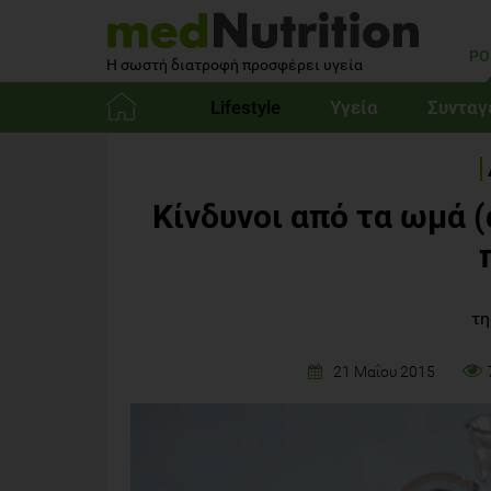
PO
Η σωστή διατροφή προσφέρει υγεία
Lifestyle
Υγεία
Συνταγ
Αρχική
Kίνδυνοι από τα ωμά 
τη
21 Μαΐου 2015