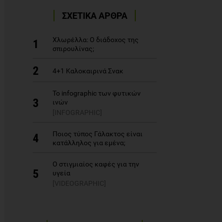
ΣΧΕΤΙΚΑ ΑΡΘΡΑ
Χλωρέλλα: Ο διάδοχος της
1
σπιρουλίνας;
2
4+1 Καλοκαιρινά Σνακ
Το infographic των φυτικών
3
ινών
[INFOGRAPHIC]
Ποιος τύπος Γάλακτος είναι
4
κατάλληλος για εμένα;
Ο στιγμιαίος καφές για την
5
υγεία
[VIDEOGRAPHIC]