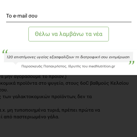
εροι άνθρωποι, που δεν έχουν ιδιαίτερα προϋπάρχοντα
ιητικό σύστημα, θα μπορέσουν να ξεπεράσουν τα
κές ή μόνιμες βλάβες στην υγεία τους. Όμως θα είναι
νήκουν σε ομάδες υψηλού κινδύνου όπως οι ηλικιωμένοι,
ρωποι με εξασθενημένο ανοσοποιητικό σύστημα.
ίναι δεδομένο ότι θα πρέπει, ως
υμε
ι τα προϊόντα του, που έχουν υποβληθεί σε παστερίωση.
ενός γαλακτοκομικού προϊόντος δεν διευκρινίζει αν έχει
να μην αγοράσουμε το προϊόν.)
οκομικά προϊόντα στο ψυγείο, στους 6oC βαθμούς Κελσίου
του.
ς των γαλακτοκομικών προϊόντων, δεν τα
.χ. μη τυποποιημένα τυριά, πρέπει πρώτα να
ί από παστεριωμένο γάλα.