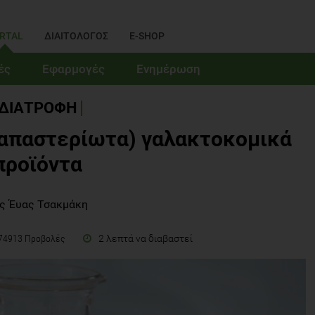
RTAL
ΔΙΑΙΤΟΛΟΓΟΣ
E-SHOP
ές
Εφαρμογές
Ενημέρωση
ΔΙΑΤΡΟΦΗ
(απαστερίωτα) γαλακτοκομικά
προϊόντα
ς Έυας Τσακμάκη
2 λεπτά να διαβαστεί
74913 Προβολές