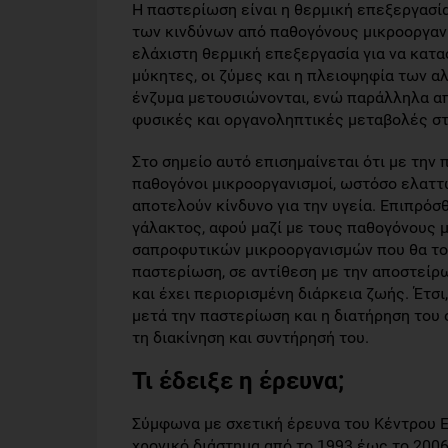
Η παστερίωση είναι η θερμική επεξεργασί
των κινδύνων από παθογόνους μικροοργανι
ελάχιστη θερμική επεξεργασία για να κατασ
μύκητες, οι ζύμες και η πλειοψηφία των 
ένζυμα μετουσιώνονται, ενώ παράλληλα απ
φυσικές και οργανοληπτικές μεταβολές στ
Στο σημείο αυτό επισημαίνεται ότι με την
παθογόνοι μικροοργανισμοί, ωστόσο ελαττ
αποτελούν κίνδυνο για την υγεία. Επιπρόσ
γάλακτος, αφού μαζί με τους παθογόνους 
σαπροφυτικών μικροοργανισμών που θα το 
παστερίωση, σε αντίθεση με την αποστείρω
και έχει περιορισμένη διάρκεια ζωής. Έτσ
μετά την παστερίωση και η διατήρηση του 
τη διακίνηση και συντήρησή του.
Τι έδειξε η έρευνα;
Σύμφωνα με σχετική έρευνα του Κέντρου Ε
χρονικό διάστημα από το 1993 έως το 200