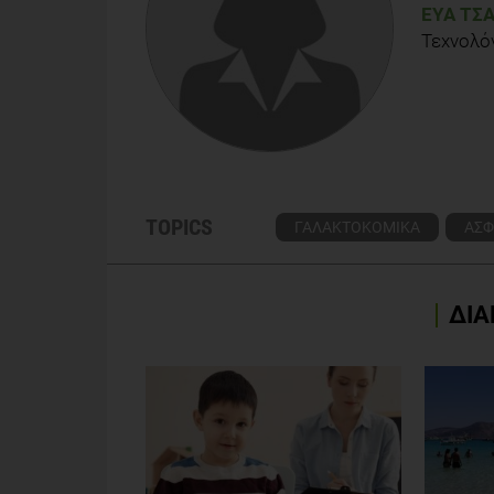
ΕΎΑ ΤΣ
Τεχνολό
TOPICS
ΓΑΛΑΚΤΟΚΟΜΙΚΑ
ΑΣΦ
ΔΙΑ