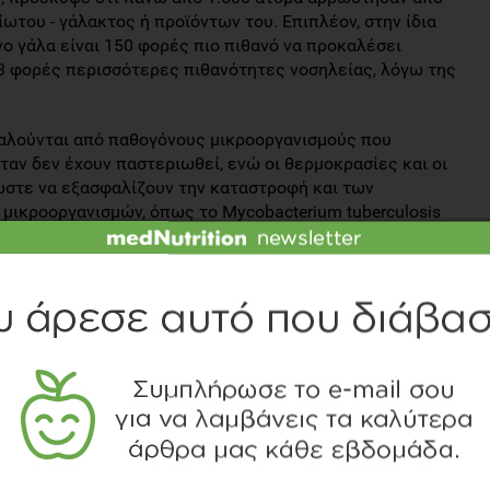
του - γάλακτος ή προϊόντων του. Επιπλέον, στην ίδια
ο γάλα είναι 150 φορές πιο πιθανό να προκαλέσει
13 φορές περισσότερες πιθανότητες νοσηλείας, λόγω της
καλούνται από παθογόνους μικροοργανισμούς που
όταν δεν έχουν παστεριωθεί, ενώ οι θερμοκρασίες και οι
 ώστε να εξασφαλίζουν την καταστροφή και των
ικροοργανισμών, όπως το Mycobacterium tuberculosis
oxiella burnetii (βακτήριο που προκαλεί τον πυρετό Q)
τερίωση). Άλλα λιγότερο θερμοάντοχα παθογόνα, όπως
αίος πυρετός), ο Staphylococcus aureus (παράγει
ση), το Campylobacter jejuni (γαστρεντερίτιδα) και τα
υραιμικό αιμολυτικό σύνδρομο) και Yersinia enterocolitica
και σε χαμηλότερες θερμοκρασίες της παστερίωσης.
χ. Lactobacillus και Streptococcus) και κάποια
stridium) μπορεί να επιζήσουν της παστερίωσης.
ατόν να επηρεάσουν σοβαρά την υγεία όσων καταναλώσουν
τώματα περιλαμβάνουν κοιλιακό άλγος, εμετό, διάρροια,