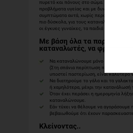
πυρετό και πόνους στο σώμα. Οι περισσότ
προβλήματα υγείας και με δυνατό ανοσοπο
συμπτώματα αυτά, χωρίς περαιτέρω επιπλο
πιο δύσκολα, για τους καταναλωτές που α
οι έγκυες γυναίκες, τα παιδιά και οι άνθ
Με βάση όλα τα παραπάνω, ε
καταναλωτές, να φροντίζο
Να καταναλώνουμε μόνο το γάλα ή/ κα
(Στη σπάνια περίπτωση που η ετικέτα 
υποστεί παστερίωση, είναι καλύτερο 
Να διατηρούμε το γάλα και τα γαλακτ
ή χαμηλότερα, μέχρι την κατανάλωσή 
Όταν έχει περάσει η ημερομηνία λήξη
καταναλώνουμε.
Εάν τύχει να θέλουμε να αγοράσουμε π
βεβαιωθούμε ότι έχουν παρασκευαστε
Κλείνοντας..