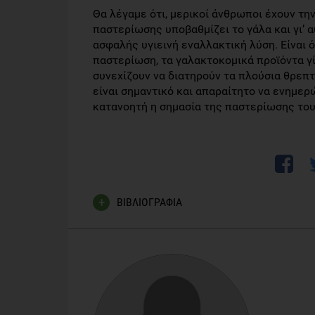
Θα λέγαμε ότι, μερικοί άνθρωποι έχουν τ
παστερίωσης υποβαθμίζει το γάλα και γι’
ασφαλής υγιεινή εναλλακτική λύση. Είναι ό
παστερίωση, τα γαλακτοκομικά προϊόντα γ
συνεχίζουν να διατηρούν τα πλούσια θρεπτ
είναι σημαντικό και απαραίτητο να ενημερ
κατανοητή η σημασία της παστερίωσης του
ΒΙΒΛΙΟΓΡΑΦΙΑ
Κεχαγιάς, Χρήστος «Ποιότητα Γάλακτος Γαλακτο
http://www.healthfinder.gov/News/Article.aspx?
id=694650&source=govdelivery&utm_medium=emai
http://www.fda.gov/Food/ResourcesForYou/con