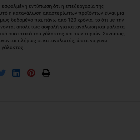
ην εσφαλμένη εντύπωση ότι η επεξεργασία της
 αυτό η κατανάλωση απαστερίωτων προϊόντων είναι μια
μως δεδομένο πια, πάνω από 120 χρόνια, το ότι με την
ίνονται απολύτως ασφαλή για κατανάλωση και μάλιστα
ικά συστατικά του γάλακτος και των τυριών. Συνεπώς,
ώνονται πλήρως οι καταναλωτές, ώστε να γίνει
 γάλακτος.
κομικών Προϊόντων», Εκδόσεις ΙΩΝ, (Αθήνα)
l&utm_source=govdelivery
sumers/ucm079516.htm