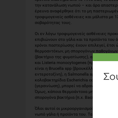
την κατανάλωση νωπού – και άρα απαστερίω
έρευνα αναφέρθηκε ότι το μη παστεριωμέν
τροφιμογενείς ασθένειες και μάλιστα με 
σοβαρότητας τους.
Οι εν λόγω τροφιμογενείς ασθένειες προ
επιβιώνουν στο γάλα και τα προϊόντα του 
χρόνοι παστερίωσης έχουν επιλεγεί, έτσι
θερμοαντόχων, μη σπορογόνων παθογόνων μ
(βακτήριο της φυματίωσης), αλλά και των C
και Listeria monocytogenes (προκαλεί λισ
είναι η Brucella spp (βρουκέλλωση ή μελιτ
εντεροτοξίνη), η Salmonella spp (σαλμονέλω
κολοβακτηρίδια Escherichia coli O157:H7 (ο
(γερσινίωση), μπορεί να αδρανοποιηθούν 
Όμως, κάποια θερμοάντοχα μη σπορογόνα (π.
σπορογόνα βακτήρια (π.χ. Bacillus και Clo
Όλοι αυτοί οι μικροοργανισμοί είναι δυν
νωπό γάλα ή προϊόντα του. Τα βασικά συμπ