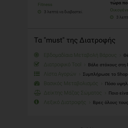
τώρα πο
Fitness
Οικογέν
3 λεπτά να διαβαστεί
3 λεπτ
Τα "must" της Διατροφής
Εβδομαδίαια Μεταβολή Βάρους
Θέ
Διατροφικό Tool
Βάλε στόχους στη 
Λίστα Αγορών
Συμπλήρωσε το Shoppi
Βασικός Μεταβολισμός
Πόσο υψηλό
Δείκτης Μάζας Σώματος
Ποιο είν
Λεξικό Διατροφής
Βρες όλους τους