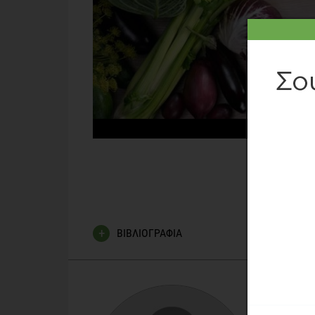
ΔΕ
ΒΙΒΛΙΟΓΡΑΦΙΑ
Position of the American Dietetic Association:Veg
Cohen J., Jenkins DJ., Turner-McGrievy G. Gloede L
diabetes diet in the treatment of type 2 diabetes: a