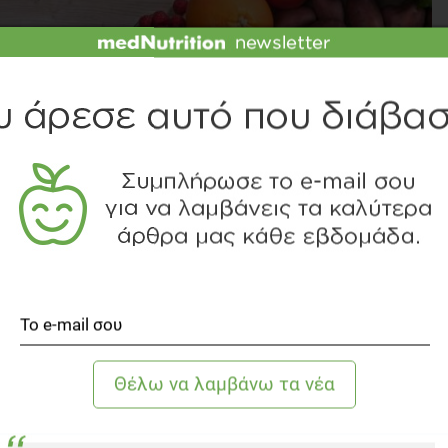
ΙΤΕ ΤΟ SLIDESHOW
etarian Diets J Am Diet Assoc. 2009;109:1266-1282.
. Green A. Ferdowsian ., H A low-fat vegan diet and a conventional
 randomized, controlled, 74-wk clinical trial.J Am Diet Assoc. 2009