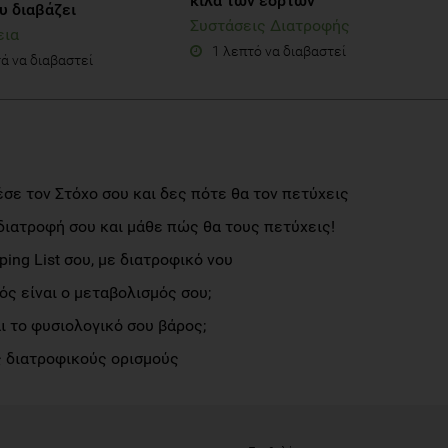
κιλά των εορτών
υ διαβάζει
Συστάσεις Διατροφής
εια
1 λεπτό να διαβαστεί
ά να διαβαστεί
σε τον Στόχο σου και δες πότε θα τον πετύχεις
διατροφή σου και μάθε πώς θα τους πετύχεις!
ng List σου, με διατροφικό νου
ς είναι ο μεταβολισμός σου;
αι το φυσιολογικό σου βάρος;
 διατροφικούς ορισμούς