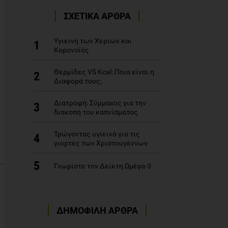
ΣΧΕΤΙΚΑ ΑΡΘΡΑ
Υγιεινή των Χεριών και
1
Κορονοϊός
Θερμίδες VS Kcal: Ποια είναι η
2
Διαφορά τους;
Διατροφή: Σύμμαχος για την
3
διακοπή του καπνίσματος
Τρώγοντας υγιεινά για τις
4
γιορτές των Χριστουγέννων
5
Γνωρίστε τον Δείκτη Ωμέγα-3
ΔΗΜΟΦΙΛΗ ΑΡΘΡΑ