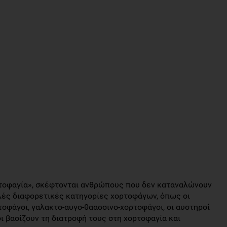
ρτοφαγία», σκέφτονται ανθρώπους που δεν καταναλώνουν
λές διαφορετικές κατηγορίες χορτοφάγων, όπως οι
οφάγοι, γαλακτο-αυγο-θαασσινο-χορτοφάγοι, οι αυστηροί
ι βασίζουν τη διατροφή τους στη χορτοφαγία και