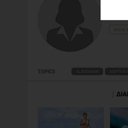
Apr;109(4):648-55. doi: 10.1016/j.jada.2008.12.01
ΠΑΡΑΣΚ
Διαιτολ
Farmer B1, Larson BT, Fulgoni VL 3rd, Rainville AJ,
to weight management: an analysis of the national
Δείτε 
2011 May;28(5):549-59. doi: 10.1111/j.1464-549
Kahleova H1, Matoulek M, Malinska H, Oliyarnik O, 
T. Vegetarian diet improves insulin resistance and 
Type 2 diabetes. Am J Clin Nutr. 2010 May;91(5):
TOPICS
SLIDESHOW
ΧΟΡΤΟΦΑ
ΔΙΑ