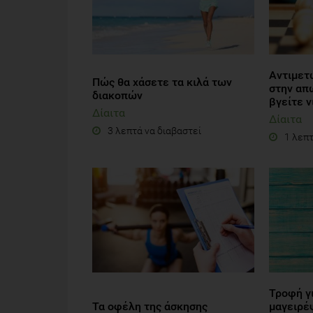
Αντιμετ
Πώς θα χάσετε τα κιλά των
στην απ
διακοπών
βγείτε ν
Δίαιτα
Δίαιτα
3 λεπτά να διαβαστεί
1 λεπτ
Τροφή γι
Τα οφέλη της άσκησης
μαγειρέ