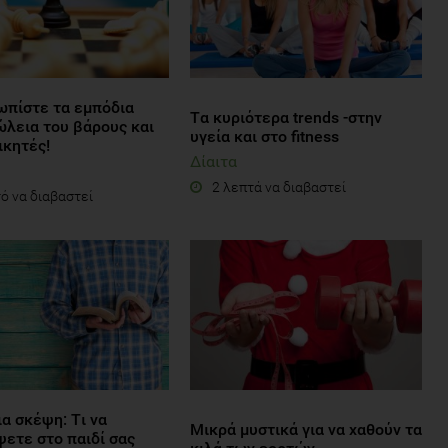
ωπίστε τα εμπόδια
Tα κυριότερα trends -στην
ώλεια του βάρους και
υγεία και στο fitness
ικητές!
Δίαιτα
2 λεπτά να διαβαστεί
ό να διαβαστεί
α σκέψη: Tι να
Μικρά μυστικά για να χαθούν τα
ψετε στο παιδί σας