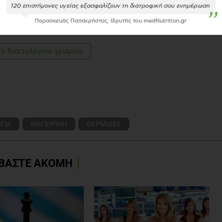
4.
ΕΥΉ ΚΟΥΣΤΟΥΡΆΚΗ
όγος - Διατροφολόγος, MSc
 Liepa GU. A vegetarian dietary pattern as a nutrient-dense approach
 health and nutrition examination survey 1999-2004. Diabet Med.
το διαιτολογικό γραφείο
1.2010.03209
Kazdova L, Neskudla T, Skoch A, Hajek M, Hill M, Kahle M, Pelikanova
oxidative stress markers more than conventional diet in subjects with
1525S-1529S. doi: 10.3945/ajcn.2010.28701F. Epub 2010 Mar 17.
ΓΙΑ
ΜΑΓΕΙΡΙΚΗ
ΘΕΡΜΙΔΕΣ
ΒΑΣΤΕ ΑΚΟΜΗ