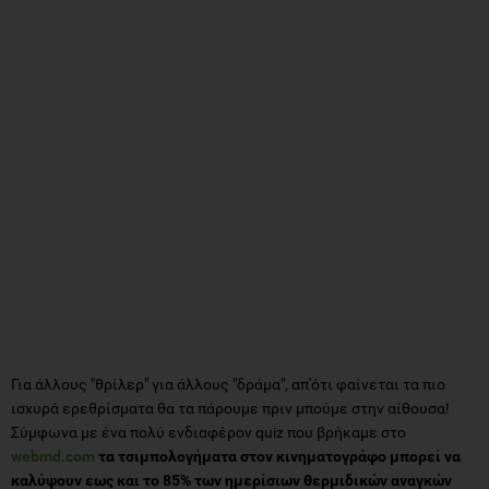
Για άλλους "θρίλερ" για άλλους "δράμα", απ'ότι φαίνεται τα πιο
ισχυρά ερεθρίσματα θα τα πάρουμε πριν μπούμε στην αίθουσα!
Σύμφωνα με ένα πολύ ενδιαφέρον quiz που βρήκαμε στο
webmd.com
τα τσιμπολογήματα στον κινηματογράφο μπορεί να
καλύψουν εως και το 85% των ημερίσιων θερμιδικών αναγκών