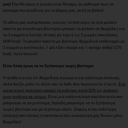
μας!
Επειδή όμως η γνώση είναι δύναμη, ας μάθουμε πως να
κάνουμε πιο ανώδυνη, για το βάρος μας, αυτή τη βόλτα!
Το αθώο μας καλαμποκάκι, κοινώς το ποπ-κορν, σε ένα μεσαίο
πακέτο με επικάλυψη βουτύρου μπορεί να φτάσει σε θερμίδες και
τα 3 κομμάτια λεπτής πίτσας με τυρί ή τις 3 μικρές σοκολάτες
(600 kcal). Το μεγάλο πακέτο με βούτυρο, θερμιδικά ισοδυναμεί με
2 κομμάτια κοτόπουλο, 1 φλιτζάνι πουρέ και 1 ποτήρι σόδα(1270
kcal). Αυτό πόνεσε!
Είναι λύση όμως να το ζητήσουμε χωρίς βούτυρο;
Η αλήθεια είναι ότι θερμιδικά σίγουρα είναι καλύτερη επιλογή,
αλλά παίζει ρόλο το αλάτι και το λάδι που περιέχονται σ΄αυτό.
Ένα
μικρό κουτί ποπ-κορν μπορεί να καλύψει κατά 20% τις ανάγκες
ενος ενήλικα σε νάτριο.
Είναι μια καλή επιλογή παρ'όλα αυτά που
μπορούμε να χειριστούμε, δηλαδή μπορούμε να το ζητήσουμε
χωρίς βούτυρο και με λιγότερο αλάτι. Σαφώς είναι καλύτερη
επιλογή απο νάτσος ή πατατάκια που ουσιαστικά μας δίνουν μόνο
θερμίδες!