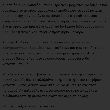
Κι επειδή είναι αλυσίδα... το αλμυρό σνακ μας κάνει να διψάμε και
δυστυχώς τα αναψυκτικά συχνά αντικαθιστούν το νερό κατά τη
διάρκεια της ταινίας. Αν σκεφτούμε όμως ότι κάθε κουτάκι
αναψυκτικού έχει 6-10 κουταλιές ζάχαρης ίσως να προτιμήσουμε
ένα αναψυκτικό light ή ένα χυμό που δε θα μας δώσει μόνο
κενές
θερμίδες
ή ακόμα καλύτερα να προτιμήσουμε νερό.
Απο την 1η Δεκεμβρίου του 2015 είναι
υποχρεωτικό να
αναγράφονται οι θερμίδες
των προϊόντων και η σύστασή τους σε
θρεπτικά συστατικά, ακόμα και σε κινηματογράφους! Αυτό
σίγουρα θα βοηθήσει στο να επιλέγουμε πιο σοφά τι θα
καταναλώσουμε!
Μην ξεχνάτε ότι όταν βλέπετε μια ταινιά είστε αφοσιωμένοι και
πολλές φορές δεν καταλαβαίνετε την ποσότητα του τροφίμου που
καταναλώνετε, γι'αυτό καλό θα είναι να μη μπείτε καν στον
πειρασμό. Αν πάλι θέλετε να τσιμπολογήσετε κάτι και έχετε
συνδυάσει έτσι τη βόλτα σας έχετε τις εξής επιλογές:
ή φτιάξτε εσείς το σνακ σας