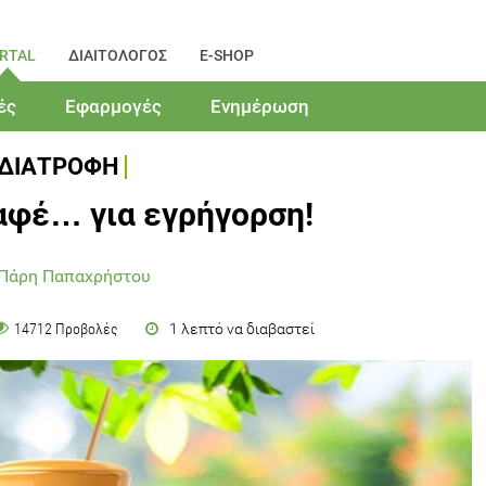
RTAL
ΔΙΑΙΤΟΛΟΓΟΣ
E-SHOP
ές
Εφαρμογές
Ενημέρωση
ΔΙΑΤΡΟΦΗ
αφέ… για εγρήγορση!
 Πάρη Παπαχρήστου
1 λεπτό να διαβαστεί
14712 Προβολές