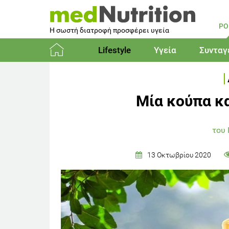
PO
Η σωστή διατροφή προσφέρει υγεία
Lifestyle
Υγεία
Συνταγ
Αρχική
Μία κούπα κ
του
13 Οκτωβρίου 2020