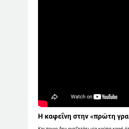
Η καφεΐνη στην «πρώτη γρ
Και ποιος δεν αναζητάει μία κούπα καφέ ότα