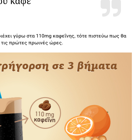
ου καφέ
εριέχει γύρω στα 110mg καφεΐνης, τότε πιστεύω πως θα
α τις πρώτες πρωινές ώρες.