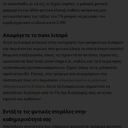
το ελαιόλαδο, οι ελιές, οι ξηροί καρποί, η μαλακή φυτική
μαργαρίνη και άλλα φυτικά έλαια), καθώς ακόμα και μία
αντικατάσταση της τάξης του 1% μπορεί να μειώσει τον
καρδιαγγειακό κίνδυνο κατά 2-3%!
Αποφύγετε τα
trans λιπαρά
Αυτά τα λιπαρά ανήκουν στην κατηγορία των ακόρεστων λιπαρών
και περιέχονται κυρίως στα φυτικά έλαια τα οποία έχουν υποστεί
θερμική επεξεργασία, όπως τα τηγανιτά πχ πατάτες τηγανιτές,
κρεατικά σε fast food, onion rings κ.ά., καθώς και τα έτοιμα προς
κατανάλωση αρτοσκευάσματα και ζύμες όπως κέικ, μπισκότα,
σφολιατοειδή. Επίσης, στα τρόφιμα που αναγράφουν στα
συστατικά τους ότι περιέχουν
υδρογωνομένα ή μερικώς
υδρογονωμένα λιπαρά
. Αυτά τα λιπαρά είναι σημαντικό να
αποτελούν λιγότερο από το 1% της διατροφής σας, αν είναι
εφικτό και καθόλου!
Εντάξτε τις φυτικές στερόλες στην
καθημερινότητά σας
Αποτελούν συστατικά που υπάρχουν φυσικά σε τρόφιμα φυτικής