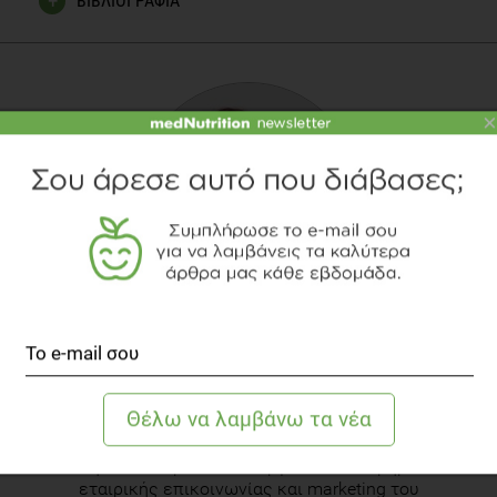
ΒΙΒΛΙΟΓΡΑΦΙΑ
2016 European Guidelines on cardiovascular disease
prevention in clinical practice, Massimo F. Piepoli, Arno W.
Hoes, Stefan Agewall, Christian Albus, Carlos Brotons,
×
Alberico L. Catapano, Marie-Therese Cooney, Ugo Corrà,
Bernard Cosyns, Christi Deaton, Ian Graham, Michael
Stephen Hall, F. D. Richard Hobbs, Maja-Lisa Løchen, Herbert
Löllgen, Pedro Marques-Vidal, Joep Perk, Eva Prescott, Josep
Redon, Dimitrios J. Richter, Naveed Sattar, Yvo Smulders,
Monica Tiberi, H. Bart van der Worp, Ineke van Dis, W. M.
Monique Verschuren, European Heart Journal. May 2016
Ινστιτούτο προληπτικής περιβαλλοντικής και εργασιακής
ΕΎΑ ΤΣΆΚΟΥ
ιατρικής Prolepsis. Αθηνά Λινού, Αφροδίτη Βελουδάκη,
Κωνσταντίνα Ζώτα. Εθνικός διατροφικός οδηγός για
Κλινική Διαιτολόγος - Διατροφολόγος
ενήλικες. Σελ. 41-42.
Η Εύα Τσάκου είναι Διαιτολόγος – Διατροφολόγος,
με εξειδίκευση στις διατροφικές διαταραχές και
την παχυσαρκία. Έχει εργαστεί στο τμήμα
εταιρικής επικοινωνίας και marketing του