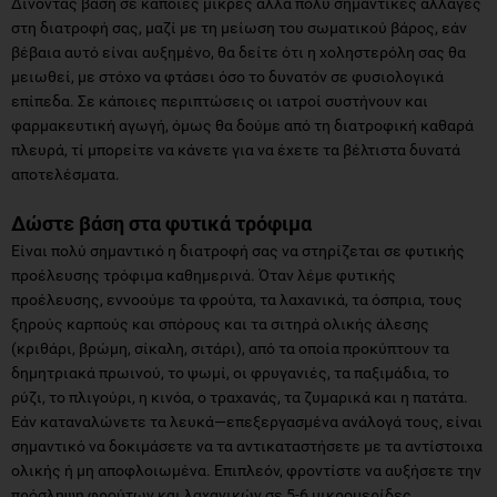
Δίνοντας βάση σε κάποιες μικρές αλλά πολύ σημαντικές αλλαγές
στη διατροφή σας, μαζί με τη μείωση του σωματικού βάρος, εάν
βέβαια αυτό είναι αυξημένο, θα δείτε ότι η χοληστερόλη σας θα
μειωθεί, με στόχο να φτάσει όσο το δυνατόν σε φυσιολογικά
επίπεδα. Σε κάποιες περιπτώσεις οι ιατροί συστήνουν και
φαρμακευτική αγωγή, όμως θα δούμε από τη διατροφική καθαρά
πλευρά, τί μπορείτε να κάνετε για να έχετε τα βέλτιστα δυνατά
αποτελέσματα.
Δώστε βάση στα φυτικά τρόφιμα
Είναι πολύ σημαντικό η διατροφή σας να στηρίζεται σε φυτικής
προέλευσης τρόφιμα καθημερινά. Όταν λέμε φυτικής
προέλευσης, εννοούμε τα φρούτα, τα λαχανικά, τα όσπρια, τους
ξηρούς καρπούς και σπόρους και τα σιτηρά ολικής άλεσης
(κριθάρι, βρώμη, σίκαλη, σιτάρι), από τα οποία προκύπτουν τα
δημητριακά πρωινού, το ψωμί, οι φρυγανιές, τα παξιμάδια, το
ρύζι, το πλιγούρι, η κινόα, ο τραχανάς, τα ζυμαρικά και η πατάτα.
Εάν καταναλώνετε τα λευκά—επεξεργασμένα ανάλογά τους, είναι
σημαντικό να δοκιμάσετε να τα αντικαταστήσετε με τα αντίστοιχα
ολικής ή μη αποφλοιωμένα. Επιπλεόν, φροντίστε να αυξήσετε την
πρόσληψη φρούτων και λαχανικών σε 5-6 μικρομερίδες