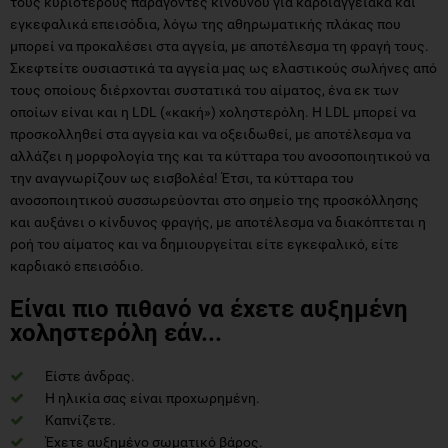
τους κυριότερους παράγοντες κινδύνου για καρδιαγγειακά και
εγκεφαλικά επεισόδια, λόγω της αθηρωματικής πλάκας που
μπορεί να προκαλέσει στα αγγεία, με αποτέλεσμα τη φραγή τους.
Σκεφτείτε ουσιαστικά τα αγγεία μας ως ελαστικούς σωλήνες από
τους οποίους διέρχονται συστατικά του αίματος, ένα εκ των
οποίων είναι και η LDL («κακή») χοληστερόλη. Η LDL μπορεί να
προσκολληθεί στα αγγεία και να οξειδωθεί, με αποτέλεσμα να
αλλάζει η μορφολογία της και τα κύτταρα του ανοσοποιητικού να
την αναγνωρίζουν ως εισβολέα! Έτσι, τα κύτταρα του
ανοσοποιητικού συσσωρεύονται στο σημείο της προσκόλλησης
και αυξάνει ο κίνδυνος φραγής, με αποτέλεσμα να διακόπτεται η
ροή του αίματος και να δημιουργείται είτε εγκεφαλικό, είτε
καρδιακό επεισόδιο.
Είναι πιο πιθανό να έχετε αυξημένη
χοληστερόλη εάν...
Είστε άνδρας.
Η ηλικία σας είναι προχωρημένη.
Καπνίζετε.
Έχετε αυξημένο σωματικό βάρος.