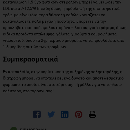
κατανάλωση 1,5-3γρ φυτικών στερολών μπορεί να μειώσει την
LDL κατά 7-12,5%! Επειδή όμως η πρόσληψή της από τα φυτικά
τρόφιμα είναι ιδιαίτερα δύσκολη καθώς χρειάζεται να
καταναλώσετε πολύ μεγάλη ποσότητα, μπορείτε να την
προσλάβετε και από εμπλουτισμένα – λειτουργικά τρόφιμα, όπως
ειδικά προϊόντα επάλειψης, γάλατα, γιαούρτια και ροφήματα
γιαουρτιού, όπου τα 2γρ περίπου μπορείτε να τα προσλάβετε από
1-3 μερίδες αυτών των τροφίμων.
Συμπερασματικά
Εν κατακλείδι, στην περίπτωση της αυξημένης χοληστερόλης, η
διατροφή μπορεί να αποτελέσει ένα δυνατό και αποτελεσματικό
φάρμακο, το οποίο είναι στο χέρι σας... ή μάλλον για να το θέσω
καλύτερα, στο πιρούνι σας!