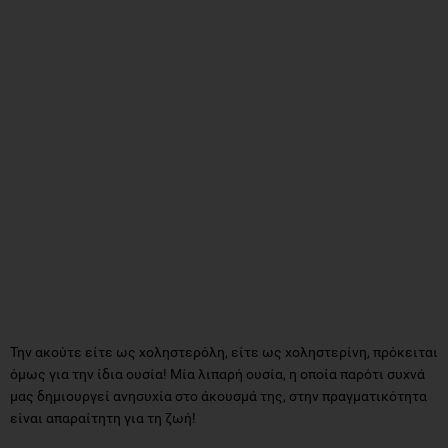
Την ακούτε είτε ως χοληστερόλη, είτε ως χοληστερίνη, πρόκειται
όμως για την ίδια ουσία! Μία λιπαρή ουσία, η οποία παρότι συχνά
μας δημιουργεί ανησυχία στο άκουσμά της, στην πραγματικότητα
είναι απαραίτητη για τη ζωή!