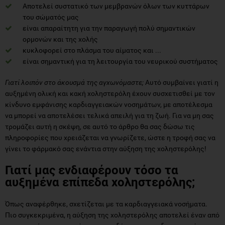
Αποτελεί συστατικό των μεμβρανών όλων των κυττάρων
του σώματός μας
είναι απαραίτητη για την παραγωγή πολύ σημαντικών
ορμονών και της χολής
κυκλοφορεί στο πλάσμα του αίματος και ...
είναι σημαντική για τη λειτουργία του νευρικού συστήματος
Γιατί λοιπόν στο άκουσμά της αγχωνόμαστε;
Αυτό συμβαίνει γιατί η
αυξημένη ολική και κακή χοληστερόλη έχουν συσχετισθεί με τον
κίνδυνο εμφάνισης καρδιαγγειακών νοσημάτων, με αποτέλεσμα
να μπορεί να αποτελέσει τελικά απειλή για τη ζωή. Για να μη σας
τρομάζει αυτή η σκέψη, σε αυτό το άρθρο θα σας δώσω τις
πληροφορίες που χρειάζεται να γνωρίζετε, ώστε η τροφή σας να
γίνει το φάρμακό σας ενάντια στην αύξηση της χοληστερόλης!
Γιατί μας ενδιαφέρουν τόσο τα
αυξημένα επίπεδα χοληστερόλης;
Όπως αναφέρθηκε, σχετίζεται με τα καρδιαγγειακά νοσήματα.
Πιο συγκεκριμένα, η αύξηση της χοληστερόλης αποτελεί έναν από