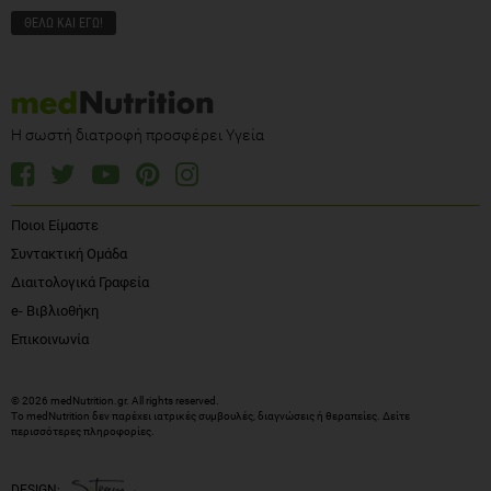
Η σωστή διατροφή προσφέρει Υγεία
Ποιοι Είμαστε
Συντακτική Ομάδα
Διαιτολογικά Γραφεία
e- Βιβλιοθήκη
Επικοινωνία
© 2026 medNutrition.gr. All rights reserved.
Το medNutrition δεν παρέχει ιατρικές συμβουλές, διαγνώσεις ή θεραπείες.
Δείτε
περισσότερες πληροφορίες
.
DESIGN: