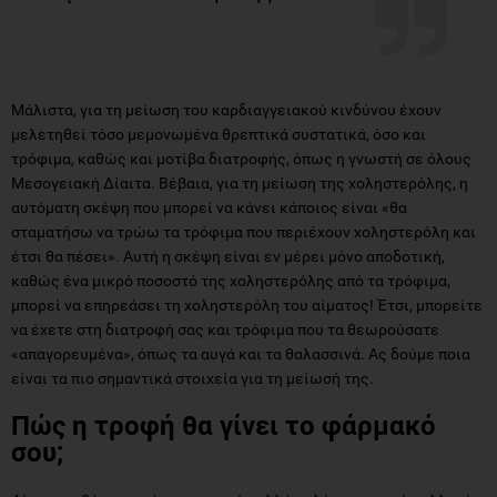
Μάλιστα, για τη μείωση του καρδιαγγειακού κινδύνου έχουν
μελετηθεί τόσο μεμονωμένα θρεπτικά συστατικά, όσο και
τρόφιμα, καθώς και μοτίβα διατροφής, όπως η γνωστή σε όλους
Μεσογειακή Δίαιτα. Βέβαια, για τη μείωση της χοληστερόλης, η
αυτόματη σκέψη που μπορεί να κάνει κάποιος είναι «θα
σταματήσω να τρώω τα τρόφιμα που περιέχουν χοληστερόλη και
έτσι θα πέσει». Αυτή η σκέψη είναι εν μέρει μόνο αποδοτική,
καθώς ένα μικρό ποσοστό της χοληστερόλης από τα τρόφιμα,
μπορεί να επηρεάσει τη χοληστερόλη του αίματος! Έτσι, μπορείτε
να έχετε στη διατροφή σας και τρόφιμα που τα θεωρούσατε
«απαγορευμένα», όπως τα αυγά και τα θαλασσινά. Ας δούμε ποια
είναι τα πιο σημαντικά στοιχεία για τη μείωσή της.
Πώς η τροφή θα γίνει το φάρμακό
σου;