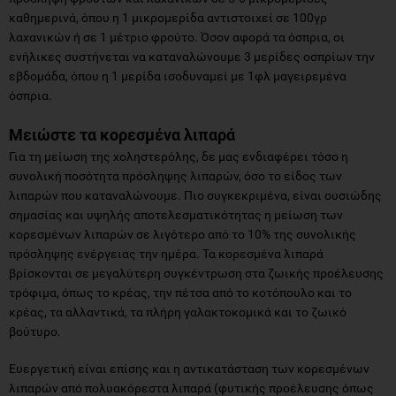
καθημερινά, όπου η 1 μικρομερίδα αντιστοιχεί σε 100γρ
λαχανικών ή σε 1 μέτριο φρούτο. Όσον αφορά τα όσπρια, οι
ενήλικες συστήνεται να καταναλώνουμε 3 μερίδες οσπρίων την
εβδομάδα, όπου η 1 μερίδα ισοδυναμεί με 1φλ μαγειρεμένα
όσπρια.
Μειώστε τα κορεσμένα λιπαρά
Για τη μείωση της χοληστερόλης, δε μας ενδιαφέρει τόσο η
συνολική ποσότητα πρόσληψης λιπαρών, όσο το είδος των
λιπαρών που καταναλώνουμε. Πιο συγκεκριμένα, είναι ουσιώδης
σημασίας και υψηλής αποτελεσματικότητας η μείωση των
κορεσμένων λιπαρών σε λιγότερο από το 10% της συνολικής
πρόσληψης ενέργειας την ημέρα. Τα κορεσμένα λιπαρά
βρίσκονται σε μεγαλύτερη συγκέντρωση στα ζωικής προέλευσης
τρόφιμα, όπως το κρέας, την πέτσα από το κοτόπουλο και το
κρέας, τα αλλαντικά, τα πλήρη γαλακτοκομικά και το ζωικό
βούτυρο.
Ευεργετική είναι επίσης και η αντικατάσταση των κορεσμένων
λιπαρών από πολυακόρεστα λιπαρά (φυτικής προέλευσης όπως