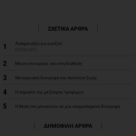
ΣΧΕΤΙΚΑ ΑΡΘΡΑ
Λιπαρά οξέα για ευεξία!
1
[PODCAST]
2
Μείον στο κρέας, συν στη διάθεση
3
Μεσογειακή διατροφή και ποιότητα ζωής
4
H σημασία της μεζούρας τροφίμων
5
Η θέση του μπισκότου σε μία ισορροπημένη διατροφή
ΔΗΜΟΦΙΛΗ ΑΡΘΡΑ