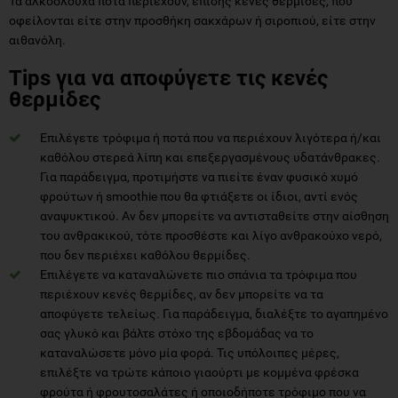
Τα αλκοολούχα ποτά περιέχουν, επίσης κενές θερμίδες, που
οφείλονται είτε στην προσθήκη σακχάρων ή σιροπιού, είτε στην
αιθανόλη.
Tips για να αποφύγετε τις κενές
θερμίδες
Επιλέγετε τρόφιμα ή ποτά που να περιέχουν λιγότερα ή/και
καθόλου στερεά λίπη και επεξεργασμένους υδατάνθρακες.
Για παράδειγμα, προτιμήστε να πιείτε έναν φυσικό χυμό
φρούτων ή smoothie που θα φτιάξετε οι ίδιοι, αντί ενός
αναψυκτικού. Αν δεν μπορείτε να αντισταθείτε στην αίσθηση
του ανθρακικού, τότε προσθέστε και λίγο ανθρακούχο νερό,
που δεν περιέχει καθόλου θερμίδες.
Επιλέγετε να καταναλώνετε πιο σπάνια τα τρόφιμα που
περιέχουν κενές θερμίδες, αν δεν μπορείτε να τα
αποφύγετε τελείως. Για παράδειγμα, διαλέξτε το αγαπημένο
σας γλυκό και βάλτε στόχο της εβδομάδας να το
καταναλώσετε μόνο μία φορά. Τις υπόλοιπες μέρες,
επιλέξτε να τρώτε κάποιο γιαούρτι με κομμένα φρέσκα
φρούτα ή φρουτοσαλάτες ή οποιοδήποτε τρόφιμο που να