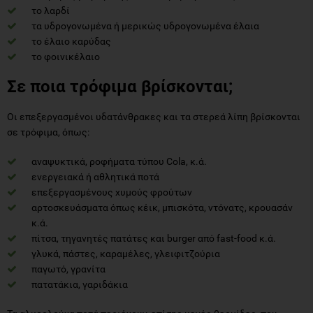
το λαρδί
τα υδρογονωμένα ή μερικώς υδρογονωμένα έλαια
το έλαιο καρύδας
το φοινικέλαιο
Σε ποια τρόφιμα βρίσκονται;
Οι επεξεργασμένοι υδατάνθρακες και τα στερεά λίπη βρίσκονται
σε τρόφιμα, όπως:
αναψυκτικά, ροφήματα τύπου Cola, κ.ά.
ενεργειακά ή αθλητικά ποτά
επεξεργασμένους χυμούς φρούτων
αρτοσκευάσματα όπως κέικ, μπισκότα, ντόνατς, κρουασάν
κ.ά.
πίτσα, τηγανητές πατάτες και burger από fast-food κ.ά.
γλυκά, πάστες, καραμέλες, γλειφιτζούρια
παγωτό, γρανίτα
πατατάκια, γαριδάκια