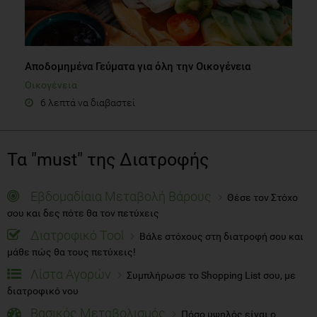
Αποδομημένα Γεύματα για όλη την Οικογένεια
Οικογένεια
6 λεπτά να διαβαστεί
Τα "must" της Διατροφής
Εβδομαδίαια Μεταβολή Βάρους
Θέσε τον Στόχο
σου και δες πότε θα τον πετύχεις
Διατροφικό Tool
Βάλε στόχους στη διατροφή σου και
μάθε πώς θα τους πετύχεις!
Λίστα Αγορών
Συμπλήρωσε το Shopping List σου, με
διατροφικό νου
Βασικός Μεταβολισμός
Πόσο υψηλός είναι ο