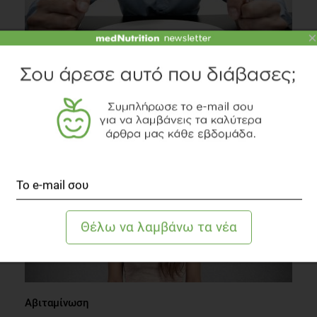
×
Πείνα και Θυμός: Υπάρχει όντως σύνδεση;
Ψυχολογία
2 λεπτά να διαβαστεί
Αβιταμίνωση