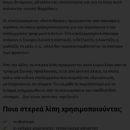
όπως βιταμίνες, μέταλλα και ιχνοστοιχεία, και για το λόγο αυτό
καλούνται «κενές θερμίδες».
Οι επεξεργασμένοι υδατάνθρακες προέρχονται από σάκχαρα ή
σιρόπια, τα οποία χρησιμοποιούνται για την παρασκευή ή την
επεξεργασία τροφίμων ή ποτών. Στα επεξεργασμένα σάκχαρα
ανήκουν η ζάχαρη (λευκή ή καστανή), η δεξτρόζη, η λακτόζη, η
μαλτόζη, το μέλι, κ.ά., αλλά δεν συμπεριλαμβάνονται τα σάκχαρα
των φρούτων.
Από την άλλη, τα στερεά λίπη προέρχονται κατά κύριο λόγο από τα
τρόφιμα ζωικής προέλευσης, είτε από φυτικά έλαια, τα οποία
κάτω από ειδική επεξεργασία που ονομάζεται υδρογόνωση,
μετατρέπονται σε στερεά. Για να μάθετε περισσότερα για τα
λιπαρά, ενημερωθείτε από τη νέα καμπάνια του medNutrition
«Λιπαρά... Δεν είναι αυτό που νομίζεις!».
Ποια στερεά λίπη χρησιμοποιούνται;
το βούτυρο
οι κρέμες μαγειρικής, τύπου κρέμα γάλακτος