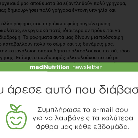
εργειακά μας αποθέματα θα εξαντληθούν πολύ γρήγορα,
μας δημιουργήσει πολύ γρήγορα έντονη υπνηλία και
 άλλο ρόφημα, που περιέχει υψηλή συγκέντρωση
οκολάτας, ενεργειακά ποτά, ιδιαίτερα αν πρόκειται να
διαδρομή. Τα ροφήματα αυτά μας δίνουν μια πρόσκαιρη
ο καταβάλλουν πολύ το σώμα και τις δυνάμεις μας.
 την κατανάλωση οποιουδήποτε αλκοολούχου ποτού, τόσο
δήγησης. Επίσης, ο συνδυασμός αλκοολούχου ποτού με
 επικίνδυνος με την πρόσληψη σκέτου αλκοόλ. Οφείλουμε
περίπτωση που παίρνουμε φάρμακα ή/ και ναρκωτικά σε
άνω καταστάσεις μειώνουν τα αντανακλαστικά και την
ούν ανίκανο να ανταπεξέλθει στις δυσκολίες της
κάθε μισή ώρα περίπου. Εκτός του ότι το κρύο τονώνει
γεί έντονο και τακτικό αίσθημα ούρησης, το οποίο μας
ύμε να βάζουμε παγάκια στο στόμα είτε προσπαθώντας να
ιώσουν αργά. Πολλοί πιστεύουν ότι και τα αλμυρά φαγητά
ξηροί καρποί, μας διατηρούν σε εγρήγορση λόγω του
λούν.