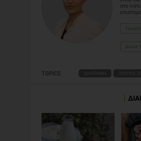
στο Ινστ
επιστημο
Γνωρίσ
Δείτε 
TOPICS
ΔΙΑΤΡΟΦΗ
ΤΡΟΠΟΣ Ζ
ΔΙΑ