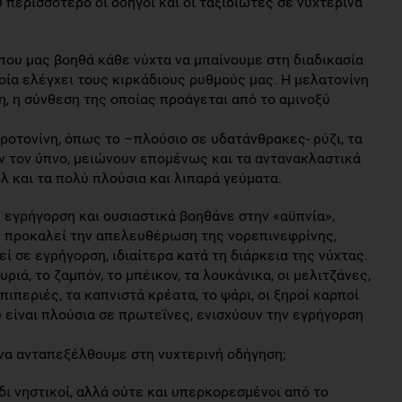
 περισσότερο οι οδηγοί και οι ταξιδιώτες σε νυχτερινά
που μας βοηθά κάθε νύχτα να μπαίνουμε στη διαδικασία
ποία ελέγχει τους κιρκάδιους ρυθμούς μας. Η μελατονίνη
η, η σύνθεση της οποίας προάγεται από το αμινοξύ
ροτονίνη, όπως το –πλούσιο σε υδατάνθρακες- ρύζι, τα
υν τον ύπνο, μειώνουν επομένως και τα αντανακλαστικά
λ και τα πολύ πλούσια και λιπαρά γεύματα.
 εγρήγορση και ουσιαστικά βοηθάνε στην «αϋπνία»,
νη προκαλεί την απελευθέρωση της νορεπινεφρίνης,
ί σε εγρήγορση, ιδιαίτερα κατά τη διάρκεια της νύχτας.
ριά, το ζαμπόν, το μπέικον, τα λουκάνικα, οι μελιτζάνες,
 πιπεριές, τα καπνιστά κρέατα, το ψάρι, οι ξηροί καρποί
υ είναι πλούσια σε πρωτεΐνες, ενισχύουν την εγρήγορση
 να ανταπεξέλθουμε στη νυχτερινή οδήγηση;
δι νηστικοί, αλλά ούτε και υπερκορεσμένοι από το