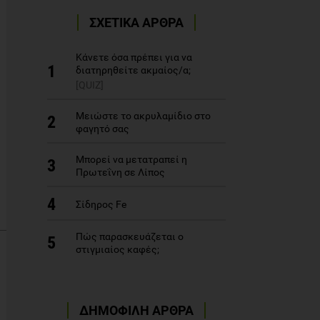
ΣΧΕΤΙΚΑ ΑΡΘΡΑ
Kάνετε όσα πρέπει για να
1
διατηρηθείτε ακμαίος/α;
[QUIZ]
Μειώστε το ακρυλαμίδιο στο
2
φαγητό σας
Μπορεί να μετατραπεί η
3
Πρωτεΐνη σε Λίπος
4
Σίδηρος Fe
Πώς παρασκευάζεται ο
5
στιγμιαίος καφές;
ΔΗΜΟΦΙΛΗ ΑΡΘΡΑ