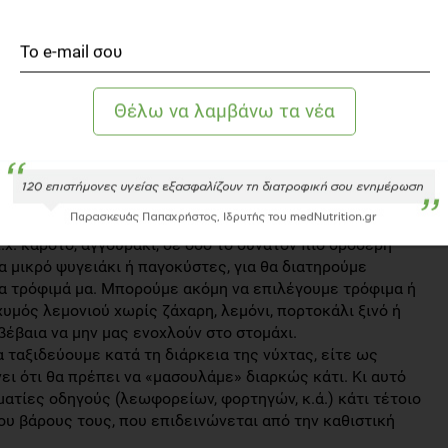
αι γεύματα, πριν και κατά τη διάρκεια του ταξιδιού.
 γεύματα δημιουργούν αίσθημα κόπωσης, λίγη ώρα μετά
α του ταξιδιού τρόφιμα που είναι πλούσια σε πρωτεΐνες,
τρόφιμα, τα οποία βραχυπρόθεσμα μας τονώνουν, αλλά
ιμάμε ένα σάντουιτς με ψωμί ολικής αλέσεως και τόνο,
κι και λαχανικά, από ένα κρουασάν σοκολάτας. Προτιμάμε
για μηλόπιτα ή κάποιο άλλο κέικ.
ύ αργά το φαγητό μας και σε μικρές μπουκιές, το να
 τρώμε ηλιόσπορους, μας δημιουργεί μία εγρήγορση, που
 τη διάρκεια ενός νυχτερινού ταξιδιού.
χ. καρότο, αγγουράκι, σε όσο το δυνατόν πιο δροσερή
α μικρό ψυγειάκι ή παγοκύστες, για θα διατηρούμε
τα τρόφιμά μα. Μπορούμε ακόμη να επιλέγουμε τρόφιμα ή
 χυμός λεμονιού χωρίς ζάχαρη, λεμόνι, πορτοκάλι ξινό ή
βέβαια να μην μας ενοχλούν στο στομάχι.
 ταξιδεύουμε κατά τη διάρκεια της νύχτας, είτε ως
νει ότι θα πρέπει να «μασουλάμε» διαρκώς κάτι. Κι αυτό
λματίες οδηγούς (λεωφορείων, φορτηγών, κ.ά.) κάτι τέτοιο
ου βάρους τους, που επιδεινώνεται από την καθιστική