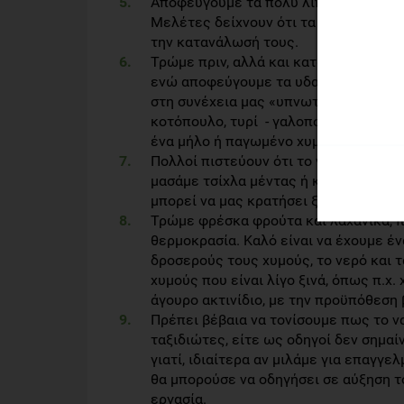
Αποφεύγουμε τα πολύ λιπαρά τρόφιμα κ
Μελέτες δείχνουν ότι τα πολύ λιπαρά
την κατανάλωσή τους.
Τρώμε πριν, αλλά και κατά τη διάρκει
ενώ αποφεύγουμε τα υδατανθρακούχα 
στη συνέχεια μας «υπνωτίζουν». Προτ
κοτόπουλο, τυρί - γαλοπούλα, μπιφτέ
ένα μήλο ή παγωμένο χυμό μήλου αντί 
Πολλοί πιστεύουν ότι το να τρώμε πολ
μασάμε τσίχλα μέντας ή κανέλας ή να
μπορεί να μας κρατήσει ξύπνιους κατά
Τρώμε φρέσκα φρούτα και λαχανικά, π.
θερμοκρασία. Καλό είναι να έχουμε έν
δροσερούς τους χυμούς, το νερό και 
χυμούς που είναι λίγο ξινά, όπως π.χ.
άγουρο ακτινίδιο, με την προϋπόθεση 
Πρέπει βέβαια να τονίσουμε πως το να
ταξιδιώτες, είτε ως οδηγοί δεν σημαί
γιατί, ιδιαίτερα αν μιλάμε για επαγγε
θα μπορούσε να οδηγήσει σε αύξηση τ
εργασία.