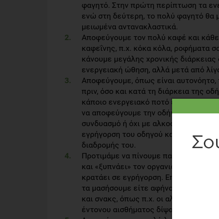
φαγητό. Στην πρώτη περίπτωση τα εν
ενώ στη δεύτερη, το πολύ φαγητό θα 
μειωμένα αντανακλαστικά.
Αποφεύγουμε τον πολύ καφέ και κάθε
καφεΐνης, π.χ. κόκα κόλα, ροφήματα σ
κάνουμε μεγάλης χρονικής διάρκειας 
ενεργειακή ώθηση, αλλά μετά από λίγ
Αποφεύγουμε, όπως είναι αυτονόητο,
πριν, όσο και κατά τη διάρκεια της ο
κάποιο ενεργειακό ποτό είναι εξίσου
να αποφεύγουμε την οδήγηση και σε 
συνδυασμό ή όχι με αλκοόλ. Οι παραπ
εγρήγορση του οδηγού και τον καθιστ
διαδρομής του.
Προτιμάμε να πίνουμε παγωμένο νερό 
και «ξυπνάει» τον οργανισμό, δημιουρ
κρατάει σε εγρήγορση. Επίσης μπορο
τα μασήσουμε είτε αφήνοντάς τα να λ
και σνακς, όπως π.χ. οι αλατισμένοι 
έντονου αισθήματος δίψας, που προκα