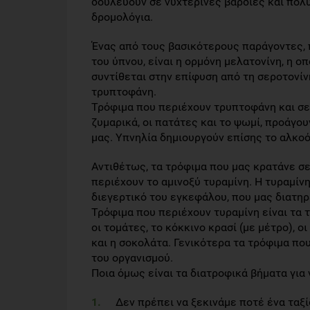
δουλεύουν σε νυχτερινές βάρδιες και πολύ
δρομολόγια.
Ένας από τους βασικότερους παράγοντες, 
του ύπνου, είναι η ορμόνη μελατονίνη, η ο
συντίθεται στην επίφυση από τη σεροτονίν
τρυπτοφάνη.
Τρόφιμα που περιέχουν τρυπτοφάνη και σε
ζυμαρικά, οι πατάτες και το ψωμί, προάγο
μας. Υπνηλία δημιουργούν επίσης το αλκοό
Αντιθέτως, τα τρόφιμα που μας κρατάνε σε
περιέχουν το αμινοξύ τυραμίνη. Η τυραμί
διεγερτικό του εγκεφάλου, που μας διατηρε
Τρόφιμα που περιέχουν τυραμίνη είναι τα τυ
οι τομάτες, το κόκκινο κρασί (με μέτρο), οι
και η σοκολάτα. Γενικότερα τα τρόφιμα πο
του οργανισμού.
Ποια όμως είναι τα διατροφικά βήματα για
Δεν πρέπει να ξεκινάμε ποτέ ένα ταξί