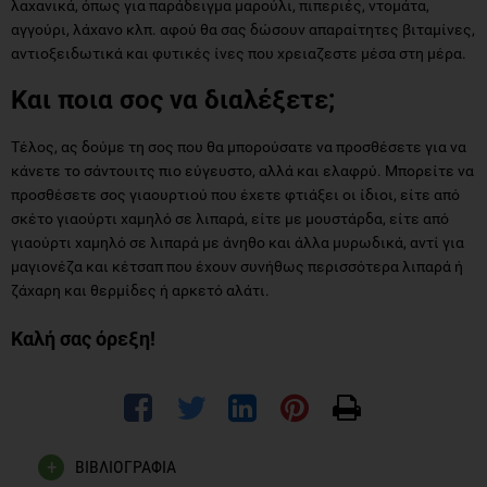
λαχανικά, όπως για παράδειγμα μαρούλι, πιπεριές, ντομάτα,
αγγούρι, λάχανο κλπ. αφού θα σας δώσουν απαραίτητες βιταμίνες,
αντιοξειδωτικά και φυτικές ίνες που χρειαζεστε μέσα στη μέρα.
Και ποια σος να διαλέξετε;
Τέλος, ας δούμε τη σος που θα μπορούσατε να προσθέσετε για να
κάνετε το σάντουιτς πιο εύγευστο, αλλά και ελαφρύ. Μπορείτε να
προσθέσετε σος γιαουρτιού που έχετε φτιάξει οι ίδιοι, είτε από
σκέτο γιαούρτι χαμηλό σε λιπαρά, είτε με μουστάρδα, είτε από
γιαούρτι χαμηλό σε λιπαρά με άνηθο και άλλα μυρωδικά, αντί για
μαγιονέζα και κέτσαπ που έχουν συνήθως περισσότερα λιπαρά ή
ζάχαρη και θερμίδες ή αρκετό αλάτι.
Καλή σας όρεξη!
ΒΙΒΛΙΟΓΡΑΦΙΑ