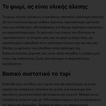
Το ψωμί, ας είναι ολικής άλεσης
Τo ψωμί ολικής αλέσεως ή σικάλεως αποτελεί καλύτερη επιλογή
απ’ ότι ένα λευκό ψωμί, καθώς περιέχει περισσότερες φυτικές
ίνες και σύνθετους υδατάνθρακες και θα μας κρατήσει χορτάτους
για περισσότερη ώρα. Οι φυτικές ίνες έχουν την ιδιότητα να
«φουσκώνουν» το στομάχι μας και να αργεί η πέψη τους, με
αποτέλεσμα να βοηθούν στον καλύτερο έλεγχο της πείνας μας.
Επίσης, οι φυτικές ίνες βοηθούν στην πρόληψη της
δυσκοιλιότητας, γεγονός που είναι πολύ σύνηθες τις μέρες μας,
λόγω της καθιστικής ζωής που κάνουμε οι περισσότεροι
εργαζόμενοι.
Βασικό συστατικό το τυρί
Καλό θα ήταν το είδος του τυριού που θα επιλέξουμε να είναι
χαμηλό σε λιπαρά και πλούσιο σε γεύση, για να έχουμε ένα
σάντουιτς γευστικό αλλά ταυτόχρονα και υγιεινό. Μπορείτε να
επιλέξετε κίτρινο τυρί με 10% λιπαρά, κυρίως για να αποφύγετε
τις περιττές θερμίδες. Θα βρείτε όλες τις απαραίτητες