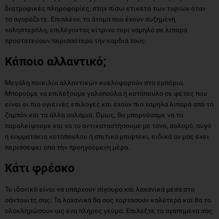
διατροφικές πληροφορίες, στην πίσω ετικέτα των τυριών όταν
τα αγοράζετε. Επιπλέον, τα άτομα που έχουν αυξημένη
χοληστερόλη, επιλέγοντας κίτρινο τυρί χαμηλό σε λιπαρά
προστατεύουν περισσότερο την καρδιά τους.
Κάποιο αλλαντικό;
Μεγάλη ποικιλία αλλαντικών κυκλοφορούν στο εμπόριο.
Μπορούμε να επιλέξουμε γαλοπούλα ή κοτόπουλο σε φέτες που
είναι οι πιο υγιεινές επιλογές και έχουν πιο χαμηλά λιπαρά από το
ζαμπόν και τα άλλα σαλάμια. Όμως, θα μπορούσαμε να το
παραλείψουμε και να το αντικαταστήσουμε με τόνο, σολομό, αυγό
ή κομματάκια κοτόπουλου ή σπιτικό μπιφτέκι, ειδικά αν μας έχει
περισσέψει από την προηγούμενη μέρα.
Κάτι φρέσκο
Το ιδανικό είναι να υπάρχουν σίγουρα και λαχανικά μέσα στο
σάντουιτς σας. Τα λαχανικά θα σας χορτάσουν καλύτερα και θα το
ολοκληρώσουν ως ένα πλήρες γεύμα. Επιλέξτε τα αγαπημένα σας