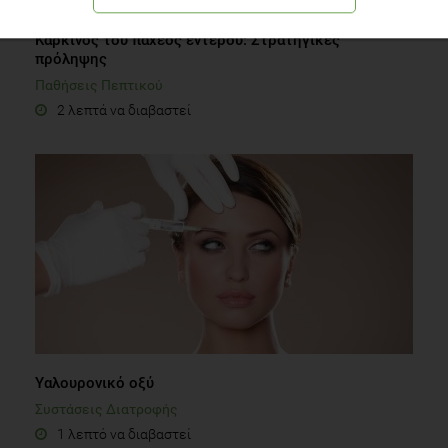
Καρκίνος του παχέος εντέρου: Στρατηγικές
πρόληψης
Παθήσεις Πεπτικού
2 λεπτά να διαβαστεί
Υαλουρονικό οξύ
Συστάσεις Διατροφής
1 λεπτό να διαβαστεί