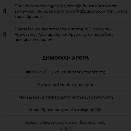
Ποια είναι τα πιο δημοφιλή αντιοξειδωτικά βότανα της
4
ελληνικής υπαίθρου και τί ρόλο διαδραματίζουν στην υγεία
του ανθρώπου;
Πρωτεΐνη και Ανοσοποιητικό σύστημα: Ο ρόλος των
5
Αμινοξέων Γλουταμίνης και Αργινίνης σε περιόδους
αυξημένων ιώσεων
ΔΗΜΟΦΙΛΗ ΑΡΘΡΑ
Φυλλικό οξύ: γιατί είναι τόσο απαραίτητο;
Ανθότυρο: Γνωρίστε τα πάντα
Μαγειρεμένα Φαγητά: Συντήρηση και κατανάλωση
Κιμάς: Προέλευση και Διατροφική Αξία
Βάλτε το ψάρι πιο συχνά στη διατροφή σας
[VIDEO]