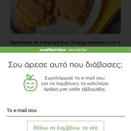
Προσέχεις τη διατροφή σου; Τα κρημ κράκερς είναι ο
σύμμαχος που ψάχνεις!
×
Διατροφή
1 λεπτό να διαβαστεί