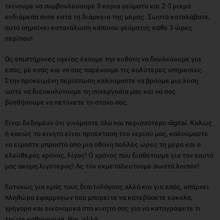
τείνουμε να συμβουλεύουμε 3 κύρια γεύματα και 2-3 μικρά
ενδιάμεσα σνακ κατά τη διάρκεια της μέρας. Σωστά καταλάβατε,
αυτό σημαίνει κατανάλωση κάποιου γεύματος κάθε 3 ώρες
περίπου!
Ως επιστήμονες υγείας έχουμε την ευθύνη να δουλεύουμε για
εσάς, με εσάς και να σας παρέχουμε τις καλύτερες υπηρεσίες.
Στην προκειμένη περίπτωση καλούμαστε να βρούμε μια λύση
ώστε να διευκολύνουμε τη συνεργασία μας και να σας
βοηθήσουμε να πετύχετε το στόχο σας.
Είναι δεδομένο ότι γινόμαστε όλο και περισσότερο digital. Καλώς
ή κακώς το κινητό είναι προέκταση του χεριού μας, καλούμαστε
να είμαστε μπροστά από μια οθόνη πολλές ώρες τη μέρα και ο
ελεύθερος χρόνος, λίγος! Ο χρόνος που διαθέτουμε για τον εαυτό
μας ακόμη λιγότερος! Ας τον εκμεταλευτούμε σωστά λοιπόν!
Ευτυχώς για εμάς τους διαιτολόγους αλλά και για εσάς, υπάρχει
πληθώρα εφαρμογών που μπορείτε να κατεβάσετε εύκολα,
γρήγορα και οικονομικά στο κινητό σας για να καταγράφετε τι
τρώτε καθημερινά. Ναι, αλλά..