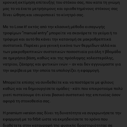
χρονική εκτίμηση επίτευξης του στόχου σας, που κατα τη γνώμη
μας το να έχετε μετρήσιμους και οριοθετημένους στόχους σας
δίνει ώθηση και ισχυροποιεί το κίνητρό σας.
Με το Lose it! εκτός από την κλασική μέθοδο εισαγωγής
τροφίμων ‘’manual entry’’ μπορείτε να σκανάρετε το γεύμα ή το
τρόφιμο και αυτό θα κάνει την κατανομή σε μακροθρεπτικά
συστατικά. Παρέχει μια γενική εικόνα των θερμίδων αλλά και
των μακροθρεπτικών συστατικών ποσοστιαία για όλη τ βδομάδα
σε ημερήσια βάση, καθώς και της πρόσληψης χολεστερόλης,
νατρίου, ζάχαρης και φυτικών ινών – αν και δεν εγγυώμαστε για
την ακρίβεια με την οποία τα υπολογίζει η εφαρμογή.
Μπορείτε επίσης να συνδεθείτε και να ποστάρετε με φίλους
καθώς και να δημιουργίσετε ομάδες - κάτι που επικροτούμε πολύ
γιατί πιστεύουμε ότι είναι βασικό συστατικό της επιτυχίας όσον
αφορά τη στοχοθεσία σας.
H premium version σας δίνει τη δυνατότητα να συγχρωνήσετε την
εφαρμογή με το fitbit ώστε να εκμηδενίσετε το χρόνο που
διαθέτετε στην καταγραφή της φυσικής δραστηριότητας σε