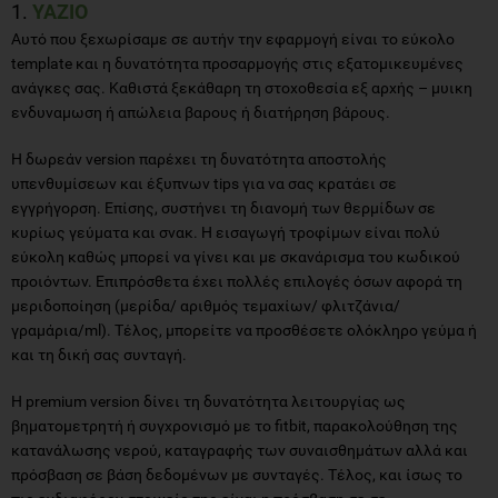
1.
YAZIO
Αυτό που ξεχωρίσαμε σε αυτήν την εφαρμογή είναι το εύκολο
template και η δυνατότητα προσαρμογής στις εξατομικευμένες
ανάγκες σας. Καθιστά ξεκάθαρη τη στοχοθεσία εξ αρχής – μυικη
ενδυναμωση ή απώλεια βαρους ή διατήρηση βάρους.
Η δωρεάν version παρέχει τη δυνατότητα αποστολής
υπενθυμίσεων και έξυπνων tips για να σας κρατάει σε
εγγρήγορση. Επίσης, συστήνει τη διανομή των θερμίδων σε
κυρίως γεύματα και σνακ. Η εισαγωγή τροφίμων είναι πολύ
εύκολη καθώς μπορεί να γίνει και με σκανάρισμα του κωδικού
προιόντων. Επιπρόσθετα έχει πολλές επιλογές όσων αφορά τη
μεριδοποίηση (μερίδα/ αριθμός τεμαχίων/ φλιτζάνια/
γραμάρια/ml). Τέλος, μπορείτε να προσθέσετε ολόκληρο γεύμα ή
και τη δική σας συνταγή.
Η premium version δίνει τη δυνατότητα λειτουργίας ως
βηματομετρητή ή συγχρονισμό με το fitbit, παρακολούθηση της
κατανάλωσης νερού, καταγραφής των συναισθημάτων αλλά και
πρόσβαση σε βάση δεδομένων με συνταγές. Τέλος, και ίσως το