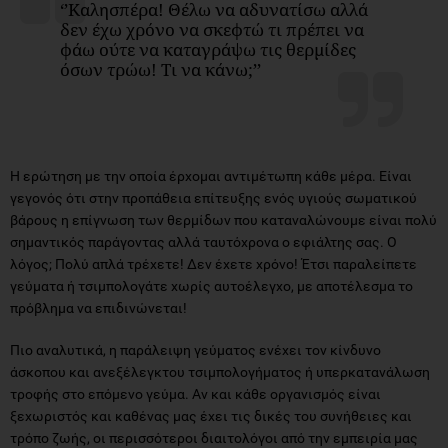
‘’Καλησπέρα! Θέλω να αδυνατίσω αλλά
δεν έχω χρόνο να σκεφτώ τι πρέπει να
φάω ούτε να καταγράψω τις θερμίδες
όσων τρώω! Τι να κάνω;’’
Η ερώτηση με την οποία έρχομαι αντιμέτωπη κάθε μέρα. Είναι
γεγονός ότι στην προπάθεια επίτευξης ενός υγιούς σωματικού
βάρους η επίγνωση των θερμίδων που καταναλώνουμε είναι πολύ
σημαντικός παράγοντας αλλά ταυτόχρονα ο εφιάλτης σας. Ο
λόγος; Πολύ απλά τρέχετε! Δεν έχετε χρόνο! Έτσι παραλείπετε
γεύματα ή τσιμπολογάτε χωρίς αυτοέλεγχο, με αποτέλεσμα το
πρόβλημα να επιδινώνεται!
Πιο αναλυτικά, η παράλειψη γεύματος ενέχει τον κίνδυνο
άσκοπου και ανεξέλεγκτου τσιμπολογήματος ή υπερκατανάλωση
τροφής στο επόμενο γεύμα. Αν και κάθε οργανισμός είναι
ξεχωριστός και καθένας μας έχει τις δικές του συνήθειες και
τρόπο ζωής, οι περισσότεροι διαιτολόγοι από την εμπειρία μας