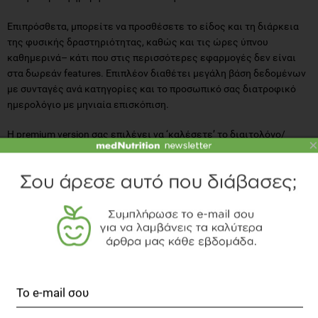
Επιπρόσθετα, μπορείτε να προσθέσετε το είδος και τη διάρκεια
της φυσικής δραστηριότητας, καθώς και τις ώρες ύπνου
καθημερινά– κάτι που στις περισσότερες εφαρμογές δεν είναι
στα δωρεάν features. Επιπλέον διαθέτει μεγάλη βάση δεδομένων
με συνταγές ανά κατηγορίες και το προσωπικό σας διατροφικό
ημερολόγιο με μηνιαία επισκόπιση.
Η premium version σας επιλέγει να ‘καλέσετε’ το διαιτολόγο/
×
γυμναστή/γιατρό σας στο λογαρισμό σας ώστε να έχει πλήρη
πρόσβαση στις καθημερινές σας διατροφικές περιπέτειες. Αυτό
μας ενθουσίασε καθώς εκμηδενίζει το χρόνο που αφιερώνουμε
στις συνεδρίες να σας ρωτάμε και μπορούμε να επικεντρωθούμε
κατευθείαν στην εκπαίδευσή σας και τη διόρθωση τυχόν
λανθασμένων επιλογών.
Google Store rate: 4.7 αστέρια
Διαθέσιμο για:
Android
&
iOS
Δωρεάν