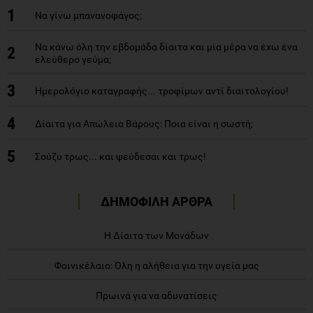
1
Να γίνω μπανανοφάγος;
Να κάνω όλη την εβδομάδα δίαιτα και μία μέρα να έχω ένα
2
ελεύθερο γεύμα;
3
Ημερολόγιο καταγραφής... τροφίμων αντί διαιτολογίου!
4
Δίαιτα για Aπώλεια Bάρους: Ποια είναι η σωστή;
5
Σούζυ τρως... και ψεύδεσαι και τρως!
ΔΗΜΟΦΙΛΗ ΑΡΘΡΑ
Η Δίαιτα των Μονάδων
Φοινικέλαιο: Όλη η αλήθεια για την υγεία μας
Πρωινά για να αδυνατίσεις