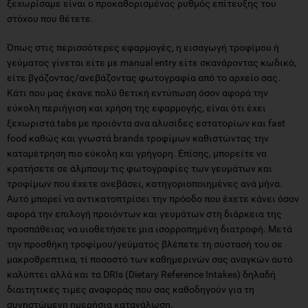
ξεχωρίσαμε είναι ο προκαθορισμένος ρυθμός επίτευξης του
στόχου που θέτετε.
Όπως στις περισσότερες εφαρμογές, η εισαγωγή τροφίμου ή
γεύματος γίνεται είτε με manual entry είτε σκανάροντας κωδικό,
είτε βγάζοντας/ανεβάζοντας φωτογραφία από το αρχείο σας.
Κάτι που μας έκανε πολύ θετική εντύπωση όσον αφορά την
εύκολη περιήγιση και χρήση της εφαρμογής, είναι ότι έχει
ξεχωριστά tabs με προιόντα ανα αλυσίδες εστατορίων και fast
food καθώς και γνωστά brands τροφίμων καθιστώντας την
καταμέτρηση πιο εύκολη και γρήγορη. Επίσης, μπορείτε να
κρατήσετε σε άλμπουμ τις φωτογραφίες των γευμάτων και
τροφίμων που έχετε ανεβάσει, κατηγοριοποιημένες ανά μήνα.
Αυτό μπορεί να αντικατοπτρίσει την πρόοδο που έχετε κάνει όσον
αφορά την επιλογή προιόντων και γευμάτων στη διάρκεια της
προσπάθειας να υιοθετήσετε μια ισορροπημένη διατροφή. Μετά
την προσθήκη τροφίμου/γεύματος βλέπετε τη σύστασή του σε
μακροθρεπτικα, τί ποσοστό των καθημερινών σας αναγκών αυτό
καλύπτει αλλά και τα DRIs (Dietary Reference Intakes) δηλαδή
διαιτητικές τιμές αναφοράς που σας καθοδηγούν για τη
συνηστώμενη ημερήσια κατανάλωση.