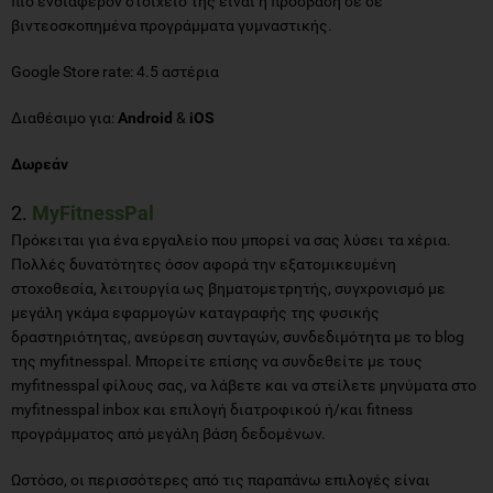
πιο ενδιαφέρον στοιχείο της είναι η πρόσβαση σε σε
βιντεοσκοπημένα προγράμματα γυμναστικής.
Google Store rate: 4.5 αστέρια
Διαθέσιμο για:
Android
&
iOS
Δωρεάν
2.
MyFitnessPal
Πρόκειται για ένα εργαλείο που μπορεί να σας λύσει τα χέρια.
Πολλές δυνατότητες όσον αφορά την εξατομικευμένη
στοχοθεσία, λειτουργία ως βηματομετρητής, συγχρονισμό με
μεγάλη γκάμα εφαρμογών καταγραφής της φυσικής
δραστηριότητας, ανεύρεση συνταγών, συνδεδιμότητα με το blog
της myfitnesspal. Μπορείτε επίσης να συνδεθείτε με τους
myfitnesspal φίλους σας, να λάβετε και να στείλετε μηνύματα στο
myfitnesspal inbox και επιλογή διατροφικού ή/και fitness
προγράμματος από μεγάλη βάση δεδομένων.
Ωστόσο, οι περισσότερες από τις παραπάνω επιλογές είναι