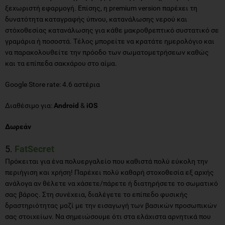
ξεχωριστή εφαρμογή. Επίσης, η premium version παρέχει τη
δυνατότητα καταγραφής ύπνου, κατανάλωσης νερού και
στόχοθεσίας κατανάλωσης για κάθε μακροθρεπτικό συστατικό σε
γραμάρια ή ποσοστά. Τέλος μπορείτε να κρατάτε ημερολόγιο και
να παρακολουθείτε την πρόοδο των σωματομετρήσεων καθώς
και τα επίπεδα σακχάρου στο αίμα.
Google Store rate: 4.6 αστέρια
Διαθέσιμο για:
Android
&
iOS
Δωρεάν
5.
FatSecret
Πρόκειται για ένα πολυεργαλείο που καθιστά πολύ εύκολη την
περιήγιση και χρήση! Παρέχει πολύ καθαρή στοχοθεσία εξ αρχής
ανάλογα αν θέλετε να χάσετε/πάρετε ή διατηρήσετε το σωματικό
σας βάρος. Στη συνέχεια, διαλέγετε το επίπεδο φυσικής
δραστηριότητας μαζί με την εισαγωγή των βασικών προσωπικών
σας στοιχείων. Να σημειώσουμε ότι στα ελάχιστα αρνητικά που