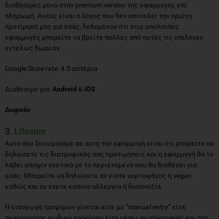
διαθέσιμες μόνο στην premium version της εφαρμογής επί
πληρωμή. Αυτός είναι ο λόγος που δεν αποτελεί την πρώτη
προτίμησή μας για εσάς, δεδομένου ότι στις υπόλοιπες
εφαρμογές μπορείτε να βρείτε πολλές από αυτές τις επιλογές
εντελώς δωρεάν.
Google Store rate: 4.5 αστέρια
Διαθέσιμο για:
Android
&
iOS
Δωρεάν
3.
Lifesum
Αυτό που ξεχωρίσαμε σε αυτή την εφαρμογή είναι ότι μπορείτε να
δηλώσετε τις διατροφικές σας προτιμήσεις και η εφαρμογή θα το
λάβει υπόψιν σχετικά με το περιέχομενο που θα διαθέσει για
εσάς. Μπορείτε να δηλώσετε αν είστε χορτοφάγος ή vegan
καθώς και αν έχετε κάποια αλλεργία ή δυσανεξία.
Η εισαγωγή τροφίμων γίνεται είτε με ‘’manual entry’’ είτε
σκανάροντας κωδικό τροφίμου είτε μέσω φωτογραφίας και στη