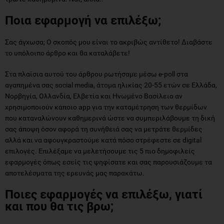
Ποια εφαρμογή να επιλέξω;
Σας άγχωσα; Ο σκοπός μου είναι το ακριβώς αντίθετο! Διαβάστε
το υπόλοιπο άρθρο και θα καταλάβετε!
Στα πλαίσια αυτού του άρθρου ρωτήσαμε μέσω e-poll στα
αγαπημένα σας social media, άτομα ηλικίας 20-55 ετών σε Ελλάδα,
Νορβηγία, Ολλανδία, Ελβετία και Ηνωμένο Βασίλειο αν
χρησιμοποιούν κάποιο app για την καταμέτρηση των θερμίδων
που καταναλώνουν καθημερινά ώστε να συμπεριλάβουμε τη δική
σας άποψη όσον αφορά τη συνήθειά σας να μετράτε θερμίδες
αλλά και να αφουγκραστούμε κατά πόσο στρέφεστε σε digital
επιλογές. Επιλέξαμε να μελετήσουμε τις 5 πιο δημοφιλείς
εφαρμογές όπως εσείς τις ψηφίσατε και σας παρουσιάζουμε τα
αποτελέσματα της ερευνάς μας παρακάτω.
Ποιες εφαρμογές να επιλέξω, γιατί
και που θα τις βρω;