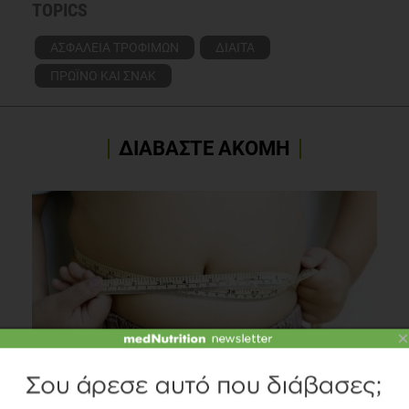
TOPICS
ΑΣΦΑΛΕΙΑ ΤΡΟΦΙΜΩΝ
ΔΙΑΙΤΑ
ΠΡΩΪΝΟ ΚΑΙ ΣΝΑΚ
ΔΙΑΒΑΣΤΕ ΑΚΟΜΗ
×
Μήπως οι γονείς υποεκτιμούν ότι το αυξημένο