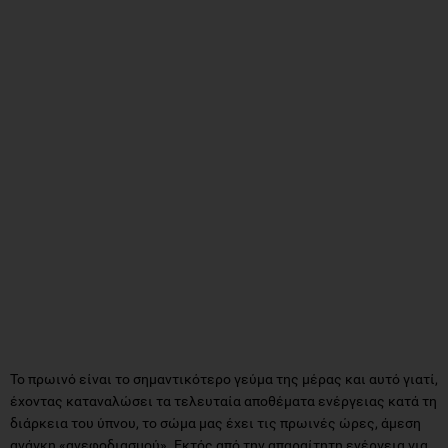
Το πρωινό είναι το σημαντικότερο γεύμα της μέρας και αυτό γιατί,
έχοντας καταναλώσει τα τελευταία αποθέματα ενέργειας κατά τη
διάρκεια του ύπνου, το σώμα μας έχει τις πρωινές ώρες, άμεση
ανάγκη «ανεφοδιασμού». Εκτός από την απαραίτητη ενέργεια για