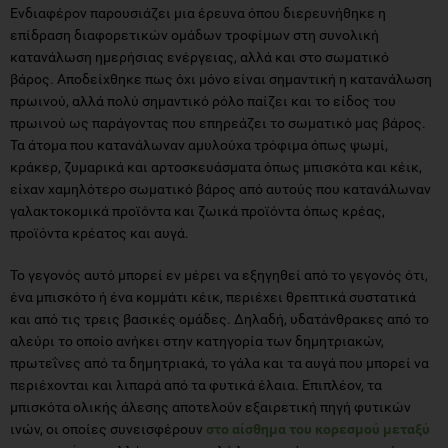
Ενδιαφέρον παρουσιάζει μια έρευνα όπου διερευνήθηκε η
επίδραση διαφορετικών ομάδων τροφίμων στη συνολική
κατανάλωση ημερήσιας ενέργειας, αλλά και στο σωματικό
βάρος. Αποδείχθηκε πως όχι μόνο είναι σημαντική η κατανάλωση
πρωινού, αλλά πολύ σημαντικό ρόλο παίζει και το είδος του
πρωινού ως παράγοντας που επηρεάζει το σωματικό μας βάρος.
Τα άτομα που κατανάλωναν αμυλούχα τρόφιμα όπως ψωμί,
κράκερ, ζυμαρικά και αρτοσκευάσματα όπως μπισκότα και κέικ,
είχαν χαμηλότερο σωματικό βάρος από αυτούς που κατανάλωναν
γαλακτοκομικά προϊόντα και ζωικά προϊόντα όπως κρέας,
προϊόντα κρέατος και αυγά.
Το γεγονός αυτό μπορεί εν μέρει να εξηγηθεί από το γεγονός ότι,
ένα μπισκότο ή ένα κομμάτι κέικ, περιέχει θρεπτικά συστατικά
και από τις τρεις βασικές ομάδες. Δηλαδή, υδατάνθρακες από το
αλεύρι το οποίο ανήκει στην κατηγορία των δημητριακών,
πρωτεΐνες από τα δημητριακά, το γάλα και τα αυγά που μπορεί να
περιέχονται και λιπαρά από τα φυτικά έλαια. Επιπλέον, τα
μπισκότα ολικής άλεσης αποτελούν εξαιρετική πηγή φυτικών
ινών, οι οποίες συνεισφέρουν
στο αίσθημα του κορεσμού μεταξύ