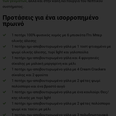
των γευμάτων
, αλλά και στην καλή λειτουργία του πεπτικού
συστήματος.
Προτάσεις για ένα ισορροπημένο
πρωινό
1 ποτήρι 100% φυσικός χυμός με 6 μπισκότα Πτι Μπερ
ολικής άλεσης
1 ποτήρι ημι-αποβουτυρωμένο γάλα με 1 τοστ φτιαγμένο με
ψωμί ολικής άλεσης, τυρί light και γαλοπούλα
1 ποτήρι ημι-αποβουτυρωμένο γάλα και 4 φρυγανιές
σίκαλης με μαλακή μαργαρίνη και μέλι
1 ποτήρι ημι-αποβουτυρωμένο γάλα με 4 Cream Crackers
σίκαλης και 2 φρούτα
1 ποτήρι ημι-αποβουτυρωμένο γάλα με 2 φέτες ψωμί
πολύσπορο και ένα βραστό αυγό
1 ποτήρι ημι-αποβουτυρωμένο γάλα με ένα κουλούρι Θες/
κης ολικής με τυρί light
1 ποτήρι ημι-αποβουτυρωμένο γάλα με 2 φέτες πολύσπορο
ψωμί και ταχίνι με μέλι
1 ποτήρι ημι-αποβουτυρωμένο γάλα με 3 πολυδημητριακά