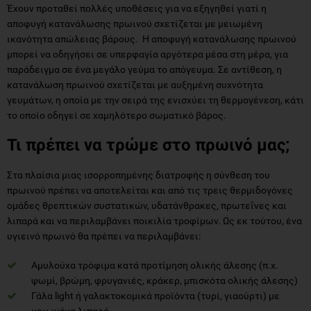
Έχουν προταθεί πολλές υποθέσεις για να εξηγηθεί γιατί η
αποφυγή κατανάλωσης πρωινού σχετίζεται με μειωμένη
ικανότητα απώλειας βάρους. Η αποφυγή κατανάλωσης πρωινού
μπορεί να οδηγήσει σε υπερφαγία αργότερα μέσα στη μέρα, για
παράδειγμα σε ένα μεγάλο γεύμα το απόγευμα. Σε αντίθεση, η
κατανάλωση πρωινού σχετίζεται με αυξημένη συχνότητα
γευμάτων, η οποία με την σειρά της ενισχύει τη θερμογένεση, κάτι
το οποίο οδηγεί σε χαμηλότερο σωματικό βάρος.
Τι πρέπει να τρώμε στο πρωινό μας;
Στα πλαίσια μιας ισορροπημένης διατροφής η σύνθεση του
πρωινού πρέπει να αποτελείται και από τις τρεις θερμιδογόνες
ομάδες θρεπτικών συστατικών, υδατάνθρακες, πρωτεΐνες και
λιπαρά και να περιλαμβάνει ποικιλία τροφίμων. Ως εκ τούτου, ένα
υγιεινό πρωινό θα πρέπει να περιλαμβάνει:
Αμυλούχα τρόφιμα κατά προτίμηση ολικής άλεσης (π.χ.
ψωμί, βρώμη, φρυγανιές, κράκερ, μπισκότα ολικής άλεσης)
Γάλα light ή γαλακτοκομικά προϊόντα (τυρί, γιαούρτι) με
μειωμένα λιπαρά