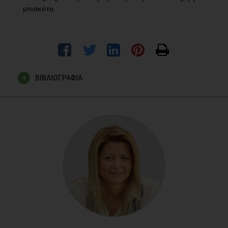
μπισκότα
ΒΙΒΛΙΟΓΡΑΦΙΑ
(1) Benton D, Parker Y. The effect of Breakfast Type on Total
Daily Energy Intake and Body Mass Index. Results from the
Third National Health and Nutrition Examination Survey
(NHANES III). Journal of the American College of Nutrition,
Vol.22, No. 4, 296-302 (2003