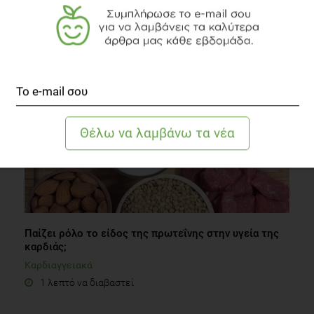
σωματικό βάρος είναι πρόβλημα για το παιδί τους
Οικογένεια
2 λεπτά να διαβαστεί
Παίζει ρόλο το είδος της πρωτεΐνης στην υγεία της
καρδιάς;
Καρδιαγγειακά
1 λεπτό να διαβαστεί