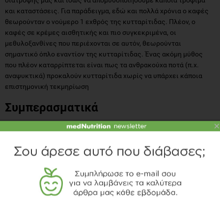
διατροφής μας και ίσως να απομυθοποιήσουμε κάποια τρόφιμα
και καταστάσεις. Για παράδειγμα, εδώ και πολλά χρόνια ο καφές
θεωρούνταν ο νούμερο 1 εχθρός της κυτταρίτιδας. Πλέον, ο
καφές σε κρέμες αισθητικής και πιο συγκεκριμένα, οι
μεθυλοξανθίνες που περιέχονται σε αυτόν, θεωρούνται
σημαντικό όπλο εναντίον της κυτταρίτιδας. Ένας ακόμη μύθος
που πλέον καταρρίπτεται είναι πως τα ανθρακούχα ποτά (π.χ.
αναψυκτικά) προκαλούν κυτταρίτιδα χωρίς να υπάρχει κάποια
επιστημονική τεκμηρίωση
Συμπερασματικά
×
Συμπεραίνουμε, ότι η μείωση της όψης φλοιού πορτοκαλιού δεν
είναι θέμα σωστής διατροφής δύο εβδομάδων, αλλά μιας
διατροφικής συμπεριφοράς που διέπει την καθημερινότητά μας,
σε συνδυασμό πάντα με την ήπια φυσική δραστηριότητα.