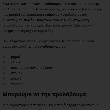
άνω μέρος των μαστών συνοδευόμενη από παχυσαρκία), στην
κοιλιά, στο πρόσωπο (σπάνια μορφή), στον αυχένα (συχνή μορφή
που μπορεί να προκαλέσει επίμονες κεφαλαλγίες και
αυχεναλγίες, που δεν παίρνουν αναλγητικό), στην ράχη
(επακόλουθο της κυτταρίτιδας τους αυχένα).Διατροφική
αντιμετώπιση της κυτταρίτιδας.
Η κυτταρίτιδα μπορεί να εμφανιστεί σε όλα τα σημεία του
σώματος, αλλά τα πιο συνηθισμένα είναι
μηροί
γλουτοί
εσωτερικό των μπράτσων
στομάχι
κοιλιά
γάμπες
Μπορούμε να την προλάβουμε;
Μία ακροάτρια έθεσε το ερώτημα της διατροφής και το πώς