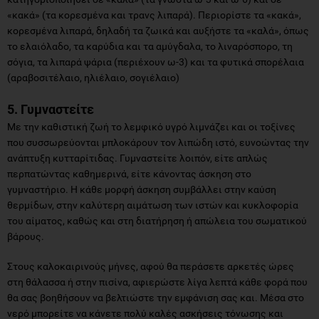
«κακά» (τα κορεσμένα και τρανς λιπαρά). Περιορίστε τα «κακά»,
κορεσμένα λιπαρά, δηλαδή τα ζωικά και αυξήστε τα «καλά», όπως
το ελαιόλαδο, τα καρύδια και τα αμύγδαλα, το λιναρόσπορο, τη
σόγια, τα λιπαρά ψάρια (περιέχουν ω-3) και τα φυτικά σπορέλαια
(αραβοσιτέλαιο, ηλιέλαιο, σογιέλαιο)
5. Γυμναστείτε
Mε την καθιστική ζωή το λεμφικό υγρό λιμνάζει και οι τοξίνες
που συσσωρεύονται μπλοκάρουν τον λιπώδη ιστό, ευνοώντας την
ανάπτυξη κυτταρίτιδας. Γυμναστείτε λοιπόν, είτε απλώς
περπατώντας καθημερινά, είτε κάνοντας άσκηση στο
γυμναστήριο. Η κάθε μορφή άσκηση συμβάλλει στην καύση
θερμίδων, στην καλύτερη αιμάτωση των ιστών και κυκλοφορία
του αίματος, καθώς και στη διατήρηση ή απώλεια του σωματικού
βάρους.
Στους καλοκαιρινούς μήνες, αφού θα περάσετε αρκετές ώρες
στη θάλασσα ή στην πισίνα, αφιερώστε λίγα λεπτά κάθε φορά που
θα σας βοηθήσουν να βελτιώστε την εμφάνιση σας και. Μέσα στο
νερό μπορείτε να κάνετε πολύ καλές ασκήσεις τόνωσης και