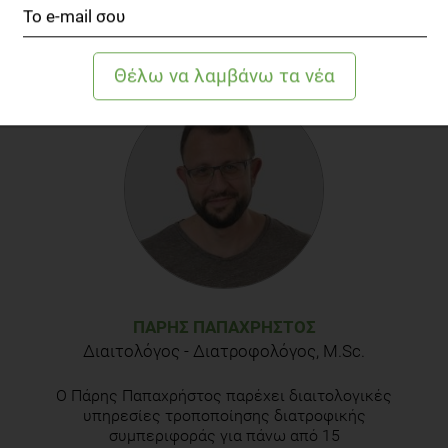
ΒΙΒΛΙΟΓΡΑΦΙΑ
Rawlings, A. (2006). Cellulite and its treatment. International
Journal of Cosmetic Science, 28(3), pp.175-190.
Smalls, L., Hicks, M., Passeretti, D., Gersin, K., Kitzmiller, W.,
Bakhsh, A., Wickett, R., Whitestone, J. and Visscher, M.
(2006). Effect of Weight Loss on Cellulite: Gynoid
Lypodystrophy. Plastic and Reconstructive Surgery, 118(2),
pp.510-516.
ΠΆΡΗΣ ΠΑΠΑΧΡΉΣΤΟΣ
Διαιτολόγος - Διατροφολόγος, M.Sc.
Ο Πάρης Παπαχρήστος παρέχει διαιτολογικές
υπηρεσίες τροποποίησης διατροφικής
συμπεριφοράς για πάνω από 15