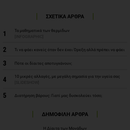
ΣΧΕΤΙΚΑ ΑΡΘΡΑ
Τα μαθηματικά των θερμίδων
1
[INFOGRAPHIC]
2
Τι να φάει κανείς όταν δεν έχει Όρεξη αλλά πρέπει να φάει
3
Πότε οι δίαιτες αποτυγχάνουν;
10 μικρές αλλαγές, με μεγάλη σημασία για την υγεία σας
4
[SLIDESHOW]
5
Διατήρηση βάρους: Γιατί μας δυσκολεύει τόσο;
ΔΗΜΟΦΙΛΗ ΑΡΘΡΑ
Η Δίαιτα των Μονάδων