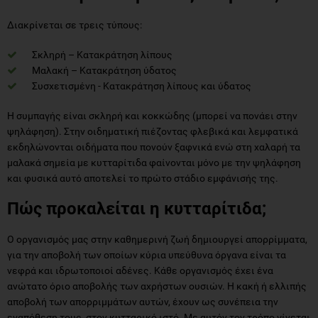
Διακρίνεται σε τρεις τύπους:
Σκληρή – Κατακράτηση λίπους
Μαλακή – Κατακράτηση ύδατος
Συσχετισμένη - Κατακράτηση λίπους και ύδατος
Η συμπαγής είναι σκληρή και κοκκώδης (μπορεί να πονάει στην
ψηλάφηση). Στην οιδηματική πιέζοντας φλεβικά και λεμφατικά
εκδηλώνονται οιδήματα που πονούν ξαφνικά ενώ στη χαλαρή τα
μαλακά σημεία με κυτταρίτιδα φαίνονται μόνο με την ψηλάφηση
και φυσικά αυτό αποτελεί το πρώτο στάδιο εμφάνισής της.
Πώς προκαλείται η κυτταρίτιδα;
Ο οργανισμός μας στην καθημερινή ζωή δημιουργεί απορρίμματα,
για την αποβολή των οποίων κύρια υπεύθυνα όργανα είναι τα
νεφρά και ιδρωτοποιοί αδένες. Κάθε οργανισμός έχει ένα
ανώτατο όριο αποβολής των αχρήστων ουσιών. Η κακή ή ελλιπής
αποβολή των απορριμμάτων αυτών, έχουν ως συνέπεια την
εναπόθεση τους, στον κυτταρικό ιστό. Με αυτόν τον τρόπο γίνεται