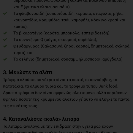
μπρόκολα, πράσινα φυλλώδη λαχανικά, κόκκινες πιπεριές)
και Ε (φυτικά έλαια, σουσάμι),
Tα φλαβονοειδή (εσπεριδοειδή, κεράσια, σταφύλια, μήλα,
κουνουπίδια, κρεμμύδια, τσάι, χαμομήλι, κόκκινο κρασί και
κακάο),
Tο β-καροτένιο (καρότα, μπρόκολα, εσπεριδοειδή)
Tο συνένζυμο Q (σόγια, σκουμπρί, σαρδέλα),
ψευδάργυρος (θαλασσινά, ξηροί καρποί, δημητριακά, σκληρά
τυριά) και
Tο σελήνιο (δημητριακά, σουσάμι, ηλιόσποροι, αμύγδαλα)
3. Μειώστε το αλάτι
Τρόφιμα πλούσια σε νάτριο είναι τα παστά, οι κονσέρβες, τα
πατατάκια, τα αλμυρά τυριά και τα τρόφιμα τύπου Junk food.
Αρκετά τρόφιμα δεν είναι εμφανώς αλατισμένα, αλλά περιέχουν
υψηλές ποσότητες κρυμμένου αλατιού γι' αυτό να ελέγχετε πάντα
τις ετικέτες τους.
4. Καταναλώστε «καλά» λιπαρά
Τα λιπαρά, ανάλογα με την επίδραση στην υγεία μας έχουν
κατηγοριοποιηθεί σε «καλά» (τα γνωστά ω-3 και ω-6) και σε