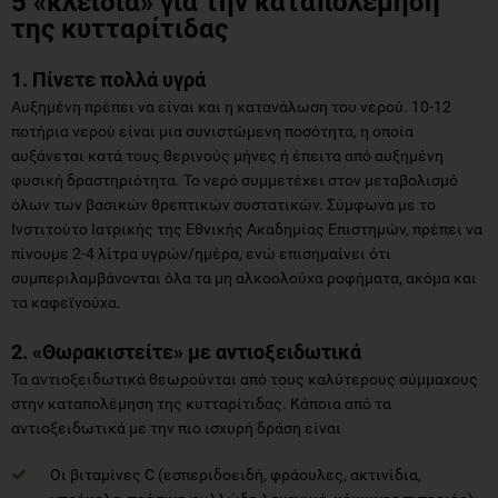
5 «κλειδιά» για την καταπολέμηση
της κυτταρίτιδας
1. Πίνετε πολλά υγρά
Αυξημένη πρέπει να είναι και η κατανάλωση του νερού. 10-12
ποτήρια νερού είναι μια συνιστώμενη ποσότητα, η οποία
αυξάνεται κατά τους θερινούς μήνες ή έπειτα από αυξημένη
φυσική δραστηριότητα. Το νερό συμμετέχει στον μεταβολισμό
όλων των βασικών θρεπτικών συστατικών. Σύμφωνα με το
Ινστιτούτο Ιατρικής της Εθνικής Ακαδημίας Επιστημών, πρέπει να
πίνουμε 2-4 λίτρα υγρών/ημέρα, ενώ επισημαίνει ότι
συμπεριλαμβάνονται όλα τα μη αλκοολούχα ροφήματα, ακόμα και
τα καφεϊνούχα.
2. «Θωρακιστείτε» με αντιοξειδωτικά
Τα αντιοξειδωτικά θεωρούνται από τους καλύτερους σύμμαχους
στην καταπολέμηση της κυτταρίτιδας. Κάποια από τα
αντιοξειδωτικά με την πιο ισχυρή δράση είναι
Οι βιταμίνες C (εσπεριδοειδή, φράουλες, ακτινίδια,