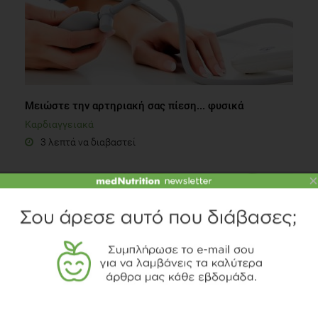
Μειώστε την αρτηριακή σας πίεση... φυσικά
Καρδιαγγειακά
3 λεπτά να διαβαστεί
×