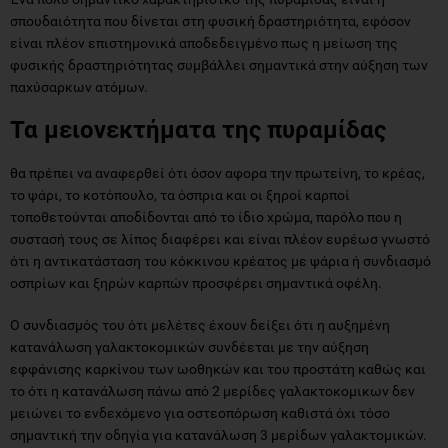
σπουδαιότητα που δίνεται στη φυσική δραστηριότητα, εφόσον
είναι πλέον επιστημονικά αποδεδειγμένο πως η μείωση της
φυσικής δραστηριότητας συμβάλλει σημαντικά στην αύξηση των
παχύσαρκων ατόμων.
Τα μειονεκτήματα της πυραμίδας
θα πρέπει να αναφερθεί ότι όσον αφορα την πρωτείνη, το κρέας,
το ψάρι, το κοτόπουλο, τα όσπρια και οι ξηροί καρποί
τοποθετούνται αποδίδονται από το ίδιο χρώμα, παρόλο που η
συστασή τους σε λίπος διαφέρει και είναι πλέον ευρέωσ γνωστό
ότι η αντικατάσταση του κόκκινου κρέατος με ψάρια ή συνδιασμό
οσπρίων και ξηρών καρπών προσφέρει σημαντικά οφέλη.
Ο συνδιασμός του ότι μελέτες έχουν δείξει ότι η αυξημένη
κατανάλωση γαλακτοκομικών συνδέεται με την αύξηση
εφφάνισης καρκίνου των ωοθηκών και του προστάτη καθώς και
το ότι η κατανάλωση πάνω από 2 μερίδες γαλακτοκομικων δεν
μειώνει το ενδεχόμενο για οστεοπόρωση καθιστά όχι τόσο
σημαντική την οδηγία για κατανάλωση 3 μερίδων γαλακτομικών.