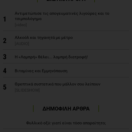
Αντιμετώπισε τις απογευματινές λιγούρες και το
1
τσιμπολόγημα
[video]
Αλκοόλ και τηγανητά με μέτρο
2
[AUDIO]
3
Η «Λαμπρή» θέλει... λαμπρή διατροφή!
4
Βιταμίνες και Εμμηνόπαυση
Θρεπτικά συστατικά που μάλλον σου λείπουν
5
[SLIDESHOW]
ΔΗΜΟΦΙΛΗ ΑΡΘΡΑ
Φυλλικό οξύ: γιατί είναι τόσο απαραίτητο;