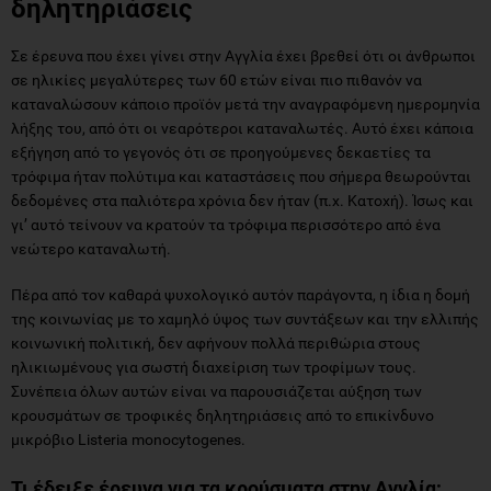
δηλητηριάσεις
Σε έρευνα που έχει γίνει στην Αγγλία έχει βρεθεί ότι οι άνθρωποι
σε ηλικίες μεγαλύτερες των 60 ετών είναι πιο πιθανόν να
καταναλώσουν κάποιο προϊόν μετά την αναγραφόμενη ημερομηνία
λήξης του, από ότι οι νεαρότεροι καταναλωτές. Αυτό έχει κάποια
εξήγηση από το γεγονός ότι σε προηγούμενες δεκαετίες τα
τρόφιμα ήταν πολύτιμα και καταστάσεις που σήμερα θεωρούνται
δεδομένες στα παλιότερα χρόνια δεν ήταν (π.χ. Κατοχή). Ίσως και
γι’ αυτό τείνουν να κρατούν τα τρόφιμα περισσότερο από ένα
νεώτερο καταναλωτή.
Πέρα από τον καθαρά ψυχολογικό αυτόν παράγοντα, η ίδια η δομή
της κοινωνίας με το χαμηλό ύψος των συντάξεων και την ελλιπής
κοινωνική πολιτική, δεν αφήνουν πολλά περιθώρια στους
ηλικιωμένους για σωστή διαχείριση των τροφίμων τους.
Συνέπεια όλων αυτών είναι να παρουσιάζεται αύξηση των
κρουσμάτων σε τροφικές δηλητηριάσεις από το επικίνδυνο
μικρόβιο Listeria monocytogenes.
Τι έδειξε έρευνα για τα κρούσματα στην Αγγλία;