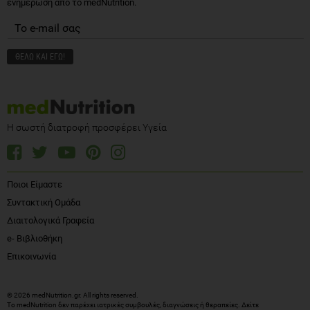
ενημέρωση από το medNutrition.
Η σωστή διατροφή προσφέρει Υγεία
Ποιοι Είμαστε
Συντακτική Ομάδα
Διαιτολογικά Γραφεία
e- Βιβλιοθήκη
Επικοινωνία
© 2026 medNutrition.gr. All rights reserved.
Το medNutrition δεν παρέχει ιατρικές συμβουλές, διαγνώσεις ή θεραπείες.
Δείτε