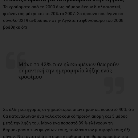
Τα κρούσματα από το 2000 έως σήμερα έχουν διπλασιαστεί,
φτάνοντας μέχρι και το 20% το 2007. Σε έρευνα που έγινε σε
σύνολο 3219 ανθρώπων στην Αγγλία το φθινόπωρο του 2008
βρέθηκε ότι:
Μόνο το 42% των ηλικιωμένων θεωρούν
σημαντική την ημερομηνία λήξης ενός
τροφίμου
Σε άλλη κατηγορία, οι γηραιότεροι απάντησαν σε ποσοστό 40%, ότι
θα κατανάλωναν ένα γαλακτοκομικό προϊόν, ακόμη και 3 μέρες
μετά την λήξη του. Μόνο ένα ποσοστό 39 % ελέγχουν τη
θερμοκρασια των ψυγείων τους, τουλάχιστον μια φορά τους έξι
μήνες. Να τονιστεί ότι η σωστή ρύθμιση της θερμοκρασίας του