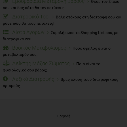
Εβδομαδίαια Μεταβολή Βάρους
Θέσε τον Στόχο
σου και δες πότε θα τον πετύχεις
Διατροφικό Tool
Βάλε στόχους στη διατροφή σου και
μάθε πώς θα τους πετύχεις!
Λίστα Αγορών
Συμπλήρωσε το Shopping List σου, με
διατροφικό νου
Βασικός Μεταβολισμός
Πόσο υψηλός είναι ο
μεταβολισμός σου;
Δείκτης Μάζας Σώματος
Ποιο είναι το
φυσιολογικό σου βάρος;
Λεξικό Διατροφής
Βρες όλους τους διατροφικούς
ορισμούς
Προβολή