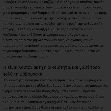
μεταξύ των μελλοντικώς συζύγων! Διαλέγουμε εκείνον, που θα
μπορεί να παίξει τα «παιχνίδια» μας, και εκείνος μας διαλέγει,
γιατί μπορούμε να παίξουμε τα δικά του. Φαίνεται πως μια σχέση,
μπορεί να εξυπηρετεί αυτήν την ανάγκη, το αέναο παίξιμο των
παιχνιδιών, που από κάτω κρύβει την αποφυγή της αυθεντικής
επαφής. Η τελική κατάληξη είναι το εξής αντιφατικό: να
«συζούμε χώρια» ! Όπως αναφέρει χαριτολογώντας ο
Λ.Μπουσκάλια στο βιβλίο του «Να ζεις, να αγαπάς και να
μαθαίνεις»: «Κοιμόμαστε σε χωριστά δωμάτια, τρώμε χωριστά,
πηγαίνουμε διακοπές χωριστά, κάνουμε ό,τι μπορούμε για να
συνεχίσουμε να ζούμε μαζί!».
Τι είναι λοιπόν αυτή η οικειότητα, και γιατί τόσο
πολύ τη φοβόμαστε;
Η οικειότητα, είναι μια κατάσταση πραγματικής γνωριμίας και
πλησιάσματος με τον άλλο. Συμβαίνει όταν ρίχνεις τις μάσκες, και
αφήνεις τον άλλο να δει ποιος πραγματικά είσαι. Σημαίνει
εμπιστοσύνη ότι ο άλλος θα σε δεχτεί και θα σε αγαπήσει, όπως
ακριβώς είσαι. Δύσκολο εγχείρημα! Γιατί, «αν δει ποιος
πραγματικά είμαι, θα με θέλει ακόμα; Καλύτερα να συνεχίζω να