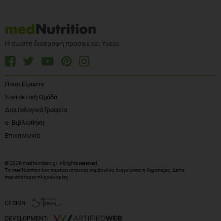
Η σωστή διατροφή προσφέρει Υγεία
Ποιοι Είμαστε
Συντακτική Ομάδα
Διαιτολογικά Γραφεία
e- Βιβλιοθήκη
Επικοινωνία
© 2026 medNutrition.gr. All rights reserved.
Το medNutrition δεν παρέχει ιατρικές συμβουλές, διαγνώσεις ή θεραπείες.
Δείτε
περισσότερες πληροφορίες
.
DESIGN:
DEVELOPMENT: