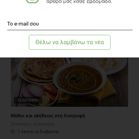
Ακτινογραφώντας την ετικέτα των κονσερβών
κρέατος
Διατροφή
1 λεπτό να διαβαστεί
SLIDESHOW
Μύθοι και αλήθειες στη διατροφή
Συστάσεις Διατροφής
1 λεπτό να διαβαστεί