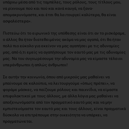
υπάρχω μέσα από τις ταμπέλες, τους ρόλους, τους τίτλους μου,
να ρίχνουμε πού και πού και κανά καυγά, να ξανα-
απομακρυνόμαστε, και έτσι θα λειτουργεί καλύτερα, θα είναι
ασφαλέστερα».
Πιστεύω ότι το ειρωνικό της υπόθεσης είναι ότι αν το ρισκάραμε,
ο άλλος θα ήταν διατεθειμένος ακόμα να μας αγαπά, ότι θα ήταν
πολύ πιο εύκολο για εκείνον να μας αγαπήσει με τις αδυναμίες
μας, από ό,τι εμείς να αγαπήσουμε τον εαυτό μας με τις αδυναμίες
μας. Να του συγχωρέσουμε την αδυναμία μας να είμαστε τέλειοι
υπεράνθρωποι ή απλώς άνθρωποι!
Σε αυτήν την κοινωνία, όπου από μικρούς μας μαθαίνει να
μπαίνουμε σε καλούπια, να λειτουργούμε «όπως πρέπει», να
φοράμε μάσκες, να παίζουμε ρόλους και παιχνίδια, να είμαστε
επιφυλακτικοί με τους άλλους, με άλλα λόγια μας μαθαίνει να
αποξενωνόμαστε από τον πραγματικό εαυτό μας και να μην
εμπιστευόμαστε τον εαυτό μας και τους άλλους, είναι πραγματικά
δύσκολο να επιτρέπουμε στην οικειότητα να υπάρχει, να
πραγματώνεται.