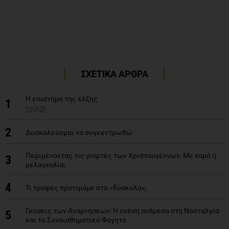
ΣΧΕΤΙΚΑ ΑΡΘΡΑ
Η επιστήμη της έλξης
1
[QUIZ]
2
Δυσκολεύομαι να συγκεντρωθώ
Περιμένοντας τις γιορτές των Χριστουγέννων. Με χαρά ή
3
μελαγχολία;
4
Τι τροφές προτιμάμε στα «δύσκολα»;
Γεύσεις των Αναμνήσεων: Η σχέση ανάμεσα στη Νοσταλγία
5
και το Συναισθηματικό Φαγητό