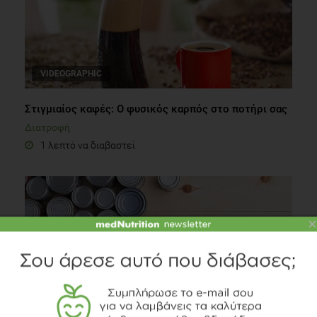
VIDEOGRAPHIC
Στιγμιαίος καφές: Ο φυσικός καρπός στο ποτήρι σας
Διατροφή
1 λεπτό να διαβαστεί
×