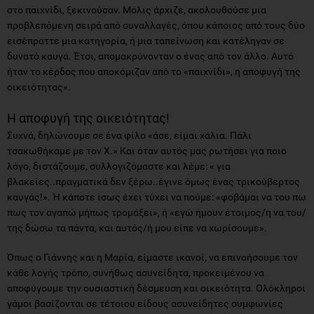
στο παιχνίδι, ξεκινούσαν. Μόλις άρχιζε, ακολουθούσε μια
προβλεπόμενη σειρά από συναλλαγές, όπου κάποιος από τους δύο
εισέπραττε μια κατηγορία, ή μια ταπείνωση και κατέληγαν σε
δυνατό καυγά. Έτσι, απομακρύνονταν ο ένας από τον άλλο. Αυτό
ήταν το κέρδος που αποκόμιζαν από το «παιχνίδι», η αποφυγή της
οικειότητας».
Η αποφυγή της οικειότητας!
Συχνά, δηλώνουμε σε ένα φίλο «άσε, είμαι χάλια. Πάλι
τσακωθήκαμε με τον Χ.» Και όταν αυτός μας ρωτήσει για ποιο
λόγο, διστάζουμε, συλλογιζόμαστε και λέμε: « για
βλακείες..πραγματικά δεν ξέρω..έγινε όμως ένας τρικούβερτος
καυγάς!». Ή κάποτε ίσως έχει τύχει να πούμε: «φοβάμαι να του πω
πως τον αγαπώ μήπως τρομάξει», ή «εγώ ήμουν έτοιμος/η να του/
της δώσω τα πάντα, και αυτός/ή μου είπε να χωρίσουμε».
Όπως ο Γιάννης και η Μαρία, είμαστε ικανοί, να επινοήσουμε τον
κάθε λογής τρόπο, συνήθως ασυνείδητα, προκειμένου να
αποφύγουμε την ουσιαστική δέσμευση και οικειότητα. Ολόκληροι
γάμοι βασίζονται σε τέτοιου είδους ασυνείδητες συμφωνίες