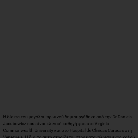
Η δίαιτα του μεγάλου πρωινού δημιουργήθηκε από την Dr.Daniela
Jacubowicz που είναι κλινική καθηγήτρια στο Virginia
Commonwealth University και στο Hospital de Clinicas Caracas στη
Venezuela. Η δίαιτα αυτή στηρίζεται στην κατανάλωση ενός καλού