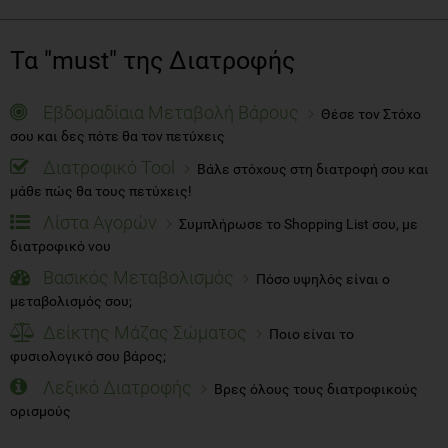
Τα "must" της Διατροφής
Εβδομαδίαια Μεταβολή Βάρους
Θέσε τον Στόχο
σου και δες πότε θα τον πετύχεις
Διατροφικό Tool
Βάλε στόχους στη διατροφή σου και
μάθε πώς θα τους πετύχεις!
Λίστα Αγορών
Συμπλήρωσε το Shopping List σου, με
διατροφικό νου
Βασικός Μεταβολισμός
Πόσο υψηλός είναι ο
μεταβολισμός σου;
Δείκτης Μάζας Σώματος
Ποιο είναι το
φυσιολογικό σου βάρος;
Λεξικό Διατροφής
Βρες όλους τους διατροφικούς
ορισμούς