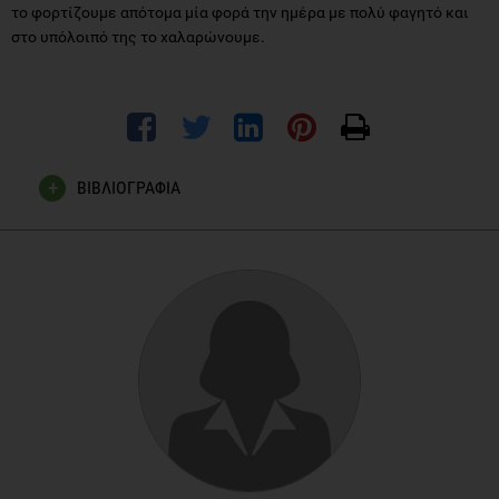
το φορτίζουμε απότομα μία φορά την ημέρα με πολύ φαγητό και
στο υπόλοιπό της το χαλαρώνουμε.
ΒΙΒΛΙΟΓΡΑΦΙΑ
http://www.webmd.com/diet/features/the-big-breakfast-
diet?ecd=wnl_wlw_121512&ctr=wnl-wlw-
121512_hdln_1&mb=
http://www.webmd.com/diet/news/20080617/big-
breakfast-diet-helps-shed-pounds
http://www.everydiet.org/diet/big-breakfast-diet