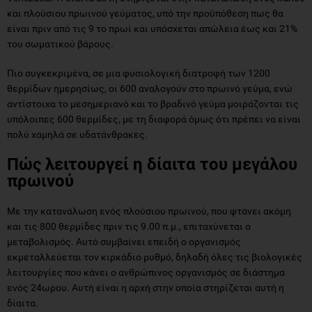
και πλούσιου πρωινού γεύματος, υπό την προϋπόθεση πως θα
είναι πριν από τις 9 το πρωί και υπόσχεται απώλεια έως και 21%
του σωματικού βάρους.
Πιο συγκεκριμένα, σε μια φυσιολογική διατροφή των 1200
θερμίδων ημερησίως, οι 600 αναλογούν στο πρωινό γεύμα, ενώ
αντίστοιχα το μεσημεριανό και το βραδινό γεύμα μοιράζονται τις
υπόλοιπες 600 θερμίδες, με τη διαφορά όμως ότι πρέπει να είναι
πολύ χαμηλά σε υδατάνθρακες.
Πώς λειτουργεί η δίαιτα του μεγάλου
πρωινού
Με την κατανάλωση ενός πλούσιου πρωινού, που φτάνει ακόμη
και τις 800 θερμίδες πριν τις 9.00 π.μ., επιταχύνεται ο
μεταβολισμός. Αυτό συμβαίνει επειδή ο οργανισμός
εκμεταλλεύεται τον κιρκάδιο ρυθμό, δηλαδή όλες τις βιολογικές
λειτουργίες που κάνει ο ανθρώπινος οργανισμός σε διάστημα
ενός 24ωρου. Αυτή είναι η αρχή στην οποία στηρίζεται αυτή η
δίαιτα.