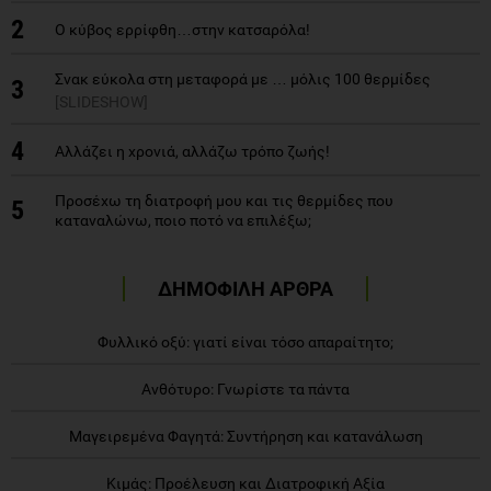
2
Ο κύβος ερρίφθη…στην κατσαρόλα!
Σνακ εύκολα στη μεταφορά με … μόλις 100 θερμίδες
3
[SLIDESHOW]
4
Αλλάζει η χρονιά, αλλάζω τρόπο ζωής!
Προσέχω τη διατροφή μου και τις θερμίδες που
5
καταναλώνω, ποιο ποτό να επιλέξω;
ΔΗΜΟΦΙΛΗ ΑΡΘΡΑ
Φυλλικό οξύ: γιατί είναι τόσο απαραίτητο;
Ανθότυρο: Γνωρίστε τα πάντα
Μαγειρεμένα Φαγητά: Συντήρηση και κατανάλωση
Κιμάς: Προέλευση και Διατροφική Αξία