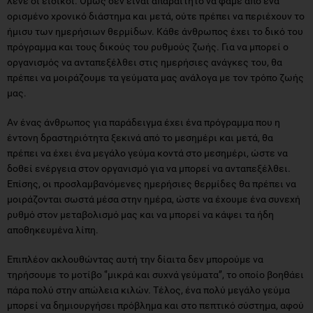
λένε οι ειδικοί. Όμως δεν είναι απαραίτητο να φάμε από ένα
ορισμένο χρονικό διάστημα και μετά, ούτε πρέπει να περιέχουν το
ήμισυ των ημερήσιων θερμίδων. Κάθε άνθρωπος έχει το δικό του
πρόγραμμα και τους δικούς του ρυθμούς ζωής. Για να μπορεί ο
οργανισμός να ανταπεξέλθει στις ημερήσιες ανάγκες του, θα
πρέπει να μοιράζουμε τα γεύματα μας ανάλογα με τον τρόπο ζωής
μας.
Αν ένας άνθρωπος για παράδειγμα έχει ένα πρόγραμμα που η
έντονη δραστηριότητα ξεκινά από το μεσημέρι και μετά, θα
πρέπει να έχει ένα μεγάλο γεύμα κοντά στο μεσημέρι, ώστε να
δοθεί ενέργεια στον οργανισμό για να μπορεί να ανταπεξέλθει.
Επίσης, οι προσλαμβανόμενες ημερήσιες θερμίδες θα πρέπει να
μοιράζονται σωστά μέσα στην ημέρα, ώστε να έχουμε ένα συνεχή
ρυθμό στον μεταβολισμό μας και να μπορεί να κάψει τα ήδη
αποθηκευμένα λίπη.
Επιπλέον ακλουθώντας αυτή την δίαιτα δεν μπορούμε να
τηρήσουμε το μοτίβο ‘’μικρά και συχνά γεύματα’’, το οποίο βοηθάει
πάρα πολύ στην απώλεια κιλών. Τέλος, ένα πολύ μεγάλο γεύμα
μπορεί να δημιουργήσει πρόβλημα και στο πεπτικό σύστημα, αφού