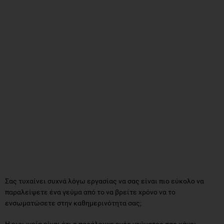
Σας τυχαίνει συχνά λόγω εργασίας να σας είναι πιο εύκολο να
παραλείψετε ένα γεύμα από το να βρείτε χρόνο να το
ενσωματώσετε στην καθημερινότητα σας;
Η ειρωνεία είναι ότι η παράλειψη ενός γεύματος σας κάνει