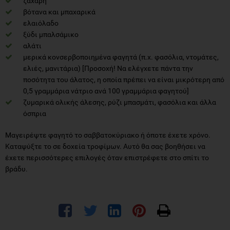
ζάχαρη
βότανα και μπαχαρικά
ελαιόλαδο
ξύδι μπαλσάμικο
αλάτι
μερικά κονσερβοποιημένα φαγητά (π.χ. φασόλια, ντομάτες,
ελιές, μανιτάρια) [Προσοχή! Να ελέγχετε πάντα την
ποσότητα του άλατος, η οποία πρέπει να είναι μικρότερη από
0,5 γραμμάρια νάτριο ανά 100 γραμμάρια φαγητού]
ζυμαρικά ολικής άλεσης, ρύζι μπασμάτι, φασόλια και άλλα
όσπρια
Μαγειρέψτε φαγητό το σαββατοκύριακο ή όποτε έχετε χρόνο.
Καταψύξτε το σε δοχεία τροφίμων. Αυτό θα σας βοηθήσει να
έχετε περισσότερες επιλογές όταν επιστρέφετε στο σπίτι το
βράδυ.