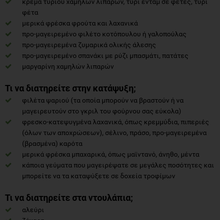
κρέμα τυριού χαμηλών λιπαρών, τυρί ένταμ σε φέτες, τυρί
φέτα
μερικά φρέσκα φρούτα και λαχανικά
προ-μαγειρεμένο φιλέτο κοτόπουλου ή γαλοπούλας
προ-μαγειρεμένα ζυμαρικά ολικής άλεσης
προ-μαγειρεμένο σπανάκι με ρύζι μπασμάτι, πατάτες
μαργαρίνη χαμηλών λιπαρών
Τι να διατηρείτε στην κατάψυξη;
φιλέτα ψαριού (τα οποία μπορούν να βραστούν ή να
μαγειρευτούν στο γκριλ του φούρνου σας εύκολα)
φρεσκο-κατεψυγμένα λαχανικά, όπως κρεμμύδια, πιπεριές
(όλων των αποχρώσεων), σέλινο, πράσο, προ-μαγειρεμένα
(βρασμένα) καρότα
μερικά φρέσκα μπαχαρικά, όπως μαϊντανό, άνηθο, μέντα
κάποια γεύματα που μαγειρέψατε σε μεγάλες ποσότητες και
μπορείτε να τα καταψύξετε σε δοχεία τροφίμων
Τι να διατηρείτε στα ντουλάπια;
αλεύρι