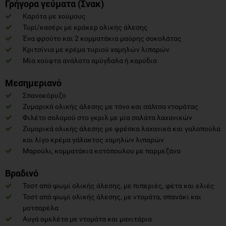
Γρήγορα γεύματα (Σνακ)
Καρότα με χούμους
Τυρί/κασέρι με κράκερ ολικής άλεσης
Ένα φρούτο και 2 κομματάκια μαύρης σοκολάτας
Κριτσίνια με κρέμα τυριού χαμηλών λιπαρών
Μία χούφτα ανάλατα αμύγδαλα ή καρύδια
Μεσημεριανό
Σπανακόρυζο
Ζυμαρικά ολικής άλεσης με τόνο και σάλτσα ντομάτας
Φιλέτο σολομού στο γκριλ με μία σαλάτα λαχανικών
Ζυμαρικά ολικής άλεσης με φρέσκα λαχανικά και γαλοπούλα
και λίγο κρέμα γάλακτος χαμηλών λιπαρών
Μαρούλι, κομματάκια κοτόπουλου με παρμεζάνα
Βραδινό
Τοστ από ψωμί ολικής άλεσης, με πιπεριές, φέτα και ελιές
Τοστ από ψωμί ολικής άλεσης, με ντομάτα, σπανάκι και
μοτσαρέλα
Αυγά ομελέτα με ντομάτα και μανιτάρια