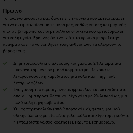
Πρωινό
Το πρωινό μπορεί να μας δώσει την ενέργεια που χρειαζόμαστε
για να αντιμετωπίσουμε τη μέρα μας, καθώς επίσης και μερικές
από τις βιταμίνες και τα μεταλλικά στοιχεία που χρειαζόμαστε
για καλή υγεία. Έρευνες δείχνουν ότι το πρωινό μπορεί στην
πραγματικότητα να βοηθήσει τους ανθρώπους να ελέγχουν το
βάρος τους.
Δημητριακά ολικής αλέσεως και γάλα με 2% λιπαρά, μία
μπανάνα κομμένη σε μικρά κομμάτια με μία χούφτα
λιναρόσπορους ή καρύδια ως μία πολύ καλή πηγή ω-3
λιπαρών οξέων.
Ένα γιαούρτι αναμεμιγμένο με φράουλες και ακτινίδια, στο
οποίο μίγμα προστίθεται και λίγο γάλα με 2% λιπαρά ως μία
πολύ καλή πηγή ασβεστίου.
Χυμός πορτοκαλιών (από 2 πορτοκάλια), φέτες ψωμιού
ολικής άλεσης με μία φέτα γαλοπούλα και λίγο τυρί γκούντα
ή ένταμ ώστε να σας κρατήσει μέχρι το μεσημεριανό.