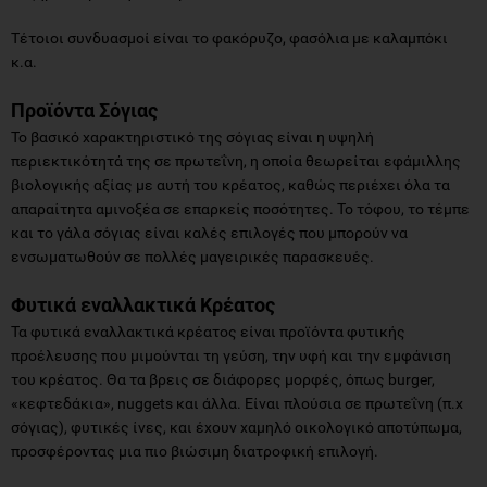
Τέτοιοι συνδυασμοί είναι το φακόρυζο, φασόλια με καλαμπόκι
κ.α.
Προϊόντα Σόγιας
Το βασικό χαρακτηριστικό της σόγιας είναι η υψηλή
περιεκτικότητά της σε πρωτεΐνη, η οποία θεωρείται εφάμιλλης
βιολογικής αξίας με αυτή του κρέατος, καθώς περιέχει όλα τα
απαραίτητα αμινοξέα σε επαρκείς ποσότητες. Το τόφου, το τέμπε
και το γάλα σόγιας είναι καλές επιλογές που μπορούν να
ενσωματωθούν σε πολλές μαγειρικές παρασκευές.
Φυτικά εναλλακτικά Κρέατος
Τα φυτικά εναλλακτικά κρέατος είναι προϊόντα φυτικής
προέλευσης που μιμούνται τη γεύση, την υφή και την εμφάνιση
του κρέατος. Θα τα βρεις σε διάφορες μορφές, όπως burger,
«κεφτεδάκια», nuggets και άλλα. Είναι πλούσια σε πρωτεΐνη (π.χ
σόγιας), φυτικές ίνες, και έχουν χαμηλό οικολογικό αποτύπωμα,
προσφέροντας μια πιο βιώσιμη διατροφική επιλογή.