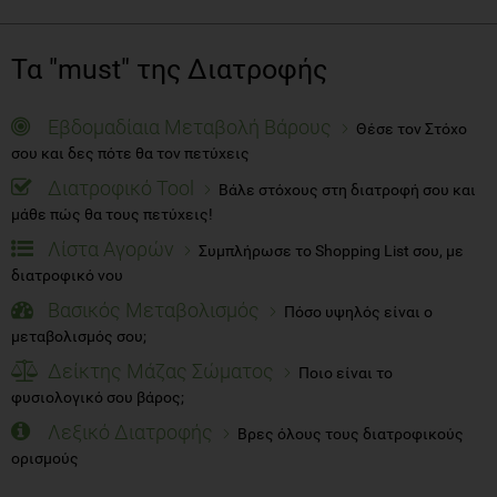
Τα "must" της Διατροφής
Εβδομαδίαια Μεταβολή Βάρους
Θέσε τον Στόχο
σου και δες πότε θα τον πετύχεις
Διατροφικό Tool
Βάλε στόχους στη διατροφή σου και
μάθε πώς θα τους πετύχεις!
Λίστα Αγορών
Συμπλήρωσε το Shopping List σου, με
διατροφικό νου
Βασικός Μεταβολισμός
Πόσο υψηλός είναι ο
μεταβολισμός σου;
Δείκτης Μάζας Σώματος
Ποιο είναι το
φυσιολογικό σου βάρος;
Λεξικό Διατροφής
Βρες όλους τους διατροφικούς
ορισμούς