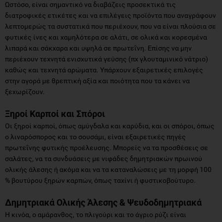
Ωστόσο, είναι σημαντικό να διαβάζεις προσεκτικά τις
διατροφικές ετικέτες και να επιλέγεις προϊόντα που αναγράφουν
λεπτομερώς τα συστατικά που περιέχουν, που να είναι πλούσια σε
φυτικές ίνες και χαμηλότερα σε αλάτι, σε ολικά και κορεσμένα
λιπαρά και σάκχαρα και υψηλά σε πρωτεΐνη. Επίσης να μην
περιέχουν τεχνητά ενισχυτικά γεύσης (πχ γλουταμινικό νάτριο)
καθώς και τεχνητά αρώματα. Υπάρχουν εξαιρετικές επιλογές
στην αγορά με θρεπτική αξία και ποιότητα που τα κάνει να
ξεχωρίζουν.
Ξηροί Καρποί και Σπόροι
Οι ξηροί καρποί, όπως αμύγδαλα και καρύδια, και οι σπόροι, όπως
ο λιναρόσπορος και το σουσάμι, είναι εξαιρετικές πηγές
πρωτεΐνης φυτικής προέλευσης. Μπορείς να τα προσθέσεις σε
σαλάτες, να τα συνδυάσεις με νιφάδες δημητριακών πρωινού
ολικής άλεσης ή ακόμα και να τα καταναλώσεις με τη μορφή 100
% βουτύρου ξηρών καρπών, όπως ταχίνι ή φυστικοβούτυρο.
Δημητριακά Ολικής Άλεσης & Ψευδοδημητριακά
Η κινόα, ο αμάρανθος, το πλιγούρι και το άγριο ρύζι είναι