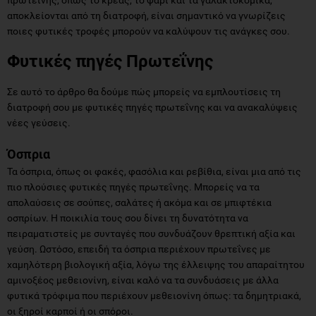
αποκλείονται από τη διατροφή, είναι σημαντικό να γνωρίζεις
ποιες φυτικές τροφές μπορούν να καλύψουν τις ανάγκες σου.
Φυτικές πηγές Πρωτεΐνης
Σε αυτό το άρθρο θα δούμε πώς μπορείς να εμπλουτίσεις τη
διατροφή σου με φυτικές πηγές πρωτεΐνης και να ανακαλύψεις
νέες γεύσεις.
Όσπρια
Τα όσπρια, όπως οι φακές, φασόλια και ρεβίθια, είναι μια από τις
πιο πλούσιες φυτικές πηγές πρωτεΐνης. Μπορείς να τα
απολαύσεις σε σούπες, σαλάτες ή ακόμα και σε μπιφτέκια
οσπρίων. Η ποικιλία τους σου δίνει τη δυνατότητα να
πειραματιστείς με συνταγές που συνδυάζουν θρεπτική αξία και
γεύση. Ωστόσο, επειδή τα όσπρια περιέχουν πρωτεΐνες με
χαμηλότερη βιολογική αξία, λόγω της έλλειψης του απαραίτητου
αμινοξέος μεθειονίνη, είναι καλό να τα συνδυάσεις με άλλα
φυτικά τρόφιμα που περιέχουν μεθειονίνη όπως: τα δημητριακά,
οι ξηροί καρποί ή οι σπόροι.