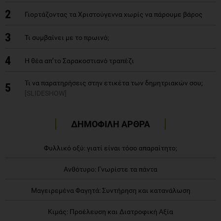
2
Γιορτάζοντας τα Χριστούγεννα χωρίς να πάρουμε βάρος
3
Τι συμβαίνει με το πρωινό;
4
Η θέα απ’το Σαρακοστιανό τραπέζι
Τι να παρατηρήσεις στην ετικέτα των δημητριακών σου;
5
[SLIDESHOW]
ΔΗΜΟΦΙΛΗ ΑΡΘΡΑ
Φυλλικό οξύ: γιατί είναι τόσο απαραίτητο;
Ανθότυρο: Γνωρίστε τα πάντα
Μαγειρεμένα Φαγητά: Συντήρηση και κατανάλωση
Κιμάς: Προέλευση και Διατροφική Αξία