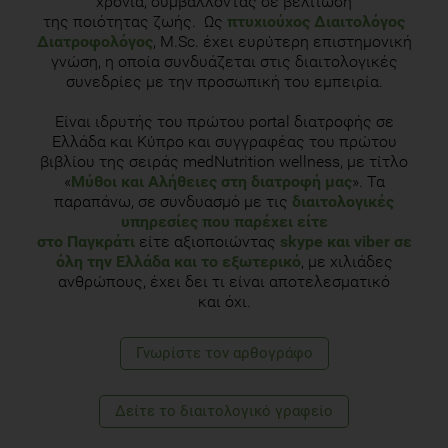
χρόνια, συμβάλλοντας σε βελτίωση
της ποιότητας ζωής. Ως
πτυχιούχος Διαιτολόγος
Διατροφολόγος
, M.Sc. έχει ευρύτερη επιστημονική
γνώση, η οποία συνδυάζεται στις διαιτολογικές
συνεδρίες με την προσωπική του εμπειρία.
Είναι ιδρυτής του πρώτου portal διατροφής σε
Ελλάδα και Κύπρο και συγγραφέας του πρώτου
βιβλίου της σειράς medNutrition wellness, με τίτλο
«
Μύθοι και Αλήθειες στη διατροφή μας
». Τα
παραπάνω, σε συνδυασμό με τις
διαιτολογικές
υπηρεσίες που παρέχει είτε
στο Παγκράτι
είτε αξιοποιώντας
skype και viber σε
όλη την Ελλάδα και το εξωτερικό
, με χιλιάδες
ανθρώπους, έχει δει τι είναι αποτελεσματικό
και όχι.
Γνωρίστε τoν αρθογράφο
Δείτε το διαιτολογικό γραφείο