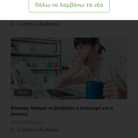
Διατροφή: Πρόσθεση η αφαίρεση;
Συστάσεις Διατροφής
3 λεπτά να διαβαστεί
VIDEO
Κόπωση: Μπορεί να βοηθήσει η διατροφή και η
άσκηση;
Άλλες Παθήσεις
2 λεπτά να διαβαστεί