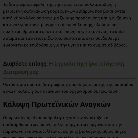
Τα διατροφικά οφέλη της νηστείας είναι πολλά, καθώς η
μειωμένη κατανάλωση κορεσμένων λιπαρών, που βρίσκονται
κατά κύριο λόγο σε τρόφιμα ζωικής προέλευσης και η αυξημένη
κατανάλωση τροφίμων φυτικής προέλευσης, πλούσια σε
πολύτιμα θρεπτικά συστατικά, όπως οι φυτικές ίνες, τα καλά
λιπαρά και τα αντιοξειδωτικά συστατικά, έχει συνδεθεί με
ευεργετικές επιδράσεις για την υγεία και το σωματικό βάρος.
Διαβάστε επίσης:
Η Σημασία της Πρωτεΐνης στη
Διατροφή μας
Ωστόσο, μια από τις διατροφικές προκλήσεις αυτής της περιόδου
είναι η κάλυψη των αναγκών του οργανισμού σε πρωτεΐνη.
Κάλυψη Πρωτεϊνικών Αναγκών
Οι πρωτεΐνες είναι απαραίτητες για την ανάπτυξη και
επιδιόρθωση των μυών, τη λειτουργία των οργάνων και την
παραγωγή ενέργειας. Όταν οι υψηλής βιολογικής αξίας πηγές
πρωτεΐνης, όπως το κρέας, το ψάρι και τα γαλακτοκομικά,