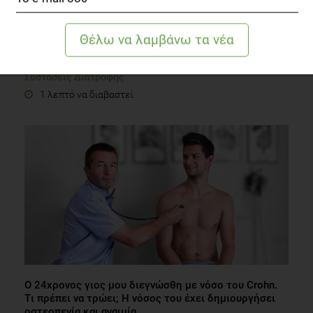
Χριστούγεννα χωρίς τύψεις
Συστάσεις Διατροφής
1 λεπτό να διαβαστεί
Ο 24χρονος γιος μου διεγνώσθη με νόσο του Crohn.
Tι πρέπει να τρώει; Η νόσος του έχει δημιουργήσει
οστεοπενία και αναιμία.