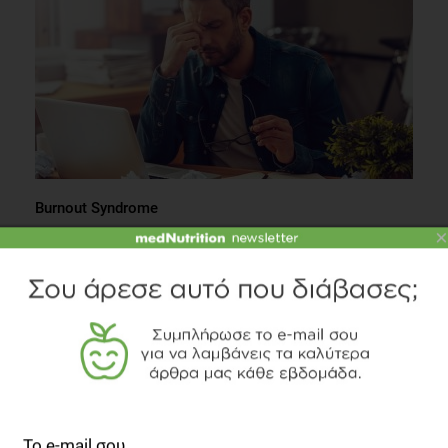
Burnout Syndrome
×
Ψυχολογία
2 λεπτά να διαβαστεί