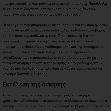
πραγματοποιεί το χέρι μας για τόσο μεγάλη διάρκεια. Παράλληλα,
το νεύρο που διέρχεται από τον καρπιαίο σωλήνα, δέχεται
παραπάνω φόρτιση, γεγόνος που οξύνει τον πόνο.
Οι ενέργειες που μπορούμε να εφαρμόσουμε για την πρόληψη του
παραπάνω προβλήματος είναι πολύ απλές, καθόλου χρονοβόρες
και δεν απαιτούν καθόλου ένταση. Στόχο έχουν τη διάταση
(τέντωμα) των μυών του πήχυ, ώστε να απαλλαγούμε από το
πιάσιμο που ενδεχομένως νιώθουμε, αλλά και την αποσυμπίεση
του νεύρου του καρπιαίου σωλήνα. Γενικώς, πρέπει να
γνωρίζουμε πώς η αποσυμφόρηση ενός μέλους, γίνεται με την
πραγματοποίηση της αντίθετης κίνησης. Για παράδειγμα,όταν ο
καρπός μας δουλεύει για πολύ ώρα σε κάμψη, εμείς πρέπει να
κάνουμε διατάσεις έκτασης.
Εκτέλεση της άσκησης
Από όρθια θέση,τοποθετούμε τα χέρια μας στην άκρη του
γραφείου ανάποδα,ώστε να μπορούμε να βλέπουμε το εσωτερικό
του πήχυ μας. Σε αυτό το σημείο, ρίχνουμε το βάρος μας στα χέρια