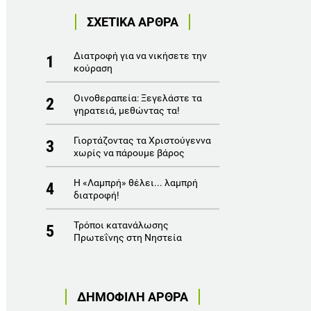
ΣΧΕΤΙΚΑ ΑΡΘΡΑ
Διατροφή για να νικήσετε την
1
κούραση
Οινοθεραπεία: Ξεγελάστε τα
2
γηρατειά, μεθώντας τα!
Γιορτάζοντας τα Χριστούγεννα
3
χωρίς να πάρουμε βάρος
Η «Λαμπρή» θέλει... λαμπρή
4
διατροφή!
Τρόποι κατανάλωσης
5
Πρωτεΐνης στη Νηστεία
ΔΗΜΟΦΙΛΗ ΑΡΘΡΑ