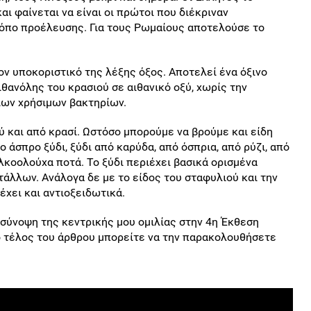
ι φαίνεται να είναι οι πρώτοι που διέκριναν
τόπο προέλευσης. Για τους Ρωμαίους αποτελούσε το
διον υποκοριστικό της λέξης όξος. Αποτελεί ένα όξινο
θανόλης του κρασιού σε αιθανικό οξύ, χωρίς την
ιων χρήσιμων βακτηρίων.
 και από κρασί. Ωστόσο μπορούμε να βρούμε και είδη
ο άσπρο ξύδι, ξύδι από καρύδα, από όσπρια, από ρύζι, από
κοολούχα ποτά. Το ξύδι περιέχει βασικά ορισμένα
άλλων. Ανάλογα δε με το είδος του σταφυλιού και την
έχει και αντιοξειδωτικά.
 σύνοψη της κεντρικής μου ομιλίας στην 4η Έκθεση
 τέλος του άρθρου μπορείτε να την παρακολουθήσετε